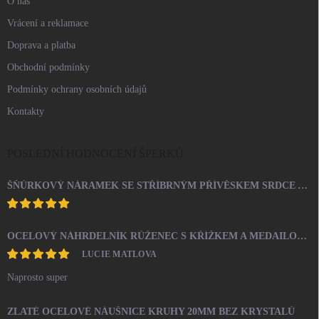
O nás
Vrácení a reklamace
Doprava a platba
Obchodní podmínky
Podmínky ochrany osobních údajů
Kontakty
POSLEDNÍ HODNOCENÍ ŠPERKŮ
ŠŇŮRKOVÝ NÁRAMEK SE STŘÍBRNÝM PŘÍVĚSKEM SRDCE A KRYSTALY SWAROVSKI CRYSTAL (STŘÍBRO 925/1000)
OCELOVÝ NÁHRDELNÍK RŮŽENEC S KŘÍŽKEM A MEDAILONEM
LUCIE MATLOVA
Naprosto super
ZLATÉ OCELOVÉ NÁUŠNICE KRUHY 20MM BEZ KRYSTALŮ