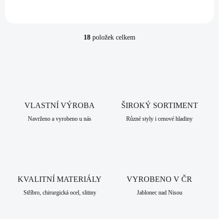
18
položek celkem
O
v
l
á
d
a
c
VLASTNÍ VÝROBA
í
ŠIROKÝ SORTIMENT
p
Navrženo a vyrobeno u nás
Různé styly i cenové hladiny
r
v
k
y
v
ý
KVALITNÍ MATERIÁLY
VYROBENO V ČR
p
i
Stříbro, chirurgická ocel, slitiny
Jablonec nad Nisou
s
u