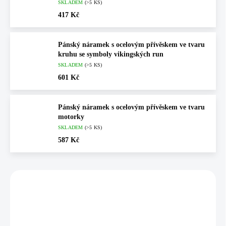
SKLADEM
(>5 KS)
417 Kč
Pánský náramek s ocelovým přívěskem ve tvaru
kruhu se symboly vikingských run
SKLADEM
(>5 KS)
601 Kč
Pánský náramek s ocelovým přívěskem ve tvaru
motorky
SKLADEM
(>5 KS)
587 Kč
Vybráno pro vás
💎 RUČNÍ PRÁCE
💎 RUČNÍ PRÁCE
61510026BL