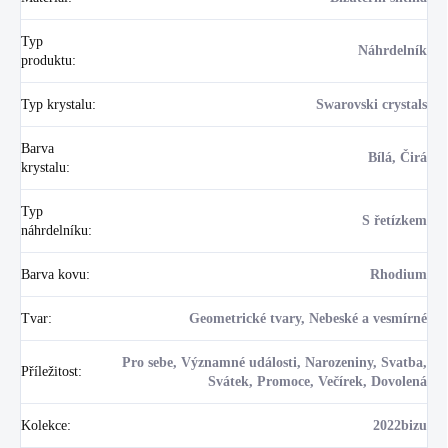
Typ
Náhrdelník
produktu
:
Typ krystalu
:
Swarovski crystals
Barva
Bílá, Čirá
krystalu
:
Typ
S řetízkem
náhrdelníku
:
Barva kovu
:
Rhodium
Tvar
:
Geometrické tvary, Nebeské a vesmírné
Pro sebe, Významné události, Narozeniny, Svatba,
Příležitost
:
Svátek, Promoce, Večírek, Dovolená
Kolekce
:
2022bizu