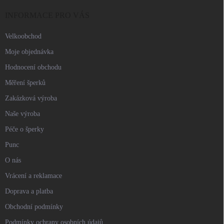
t
í
INFORMACE PRO VÁS
Velkoobchod
Moje objednávka
Hodnocení obchodu
Měření šperků
Zakázková výroba
Naše výroba
Péče o šperky
Punc
O nás
Vrácení a reklamace
Doprava a platba
Obchodní podmínky
Podmínky ochrany osobních údajů