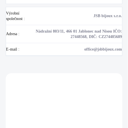
Výrobní
JSB bijoux s.r.o.
společnost
:
Nádražní 803/11, 466 01 Jablonec nad Nisou IČO:
Adresa
:
27448568, DIČ: CZ274485689
E-mail
:
office@jsbbijoux.com
Zákazníci také nakoupili
NOVINKA
💎 RUČNÍ PRÁCE
17405
🇨🇿 ČESKÁ VÝROBA
🇨🇿 ČESKÁ VÝROBA