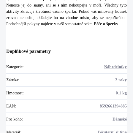
Nenoste jej do sauny, ani se s ním nekoupejte v moři. Všechny tyto
aktivity zkracují životnost vašeho šperku. Pokud váš milovaný kousek
zrovna nenosíte, ukládejte ho na vhodné místo, aby se nepoškrábal.
Podrobnější pokyny najdete v naší samostatné sekci
Péče o šperky
.
Doplňkové parametry
Kategorie
:
Náhrdelníky
Záruka
:
2 roky
Hmotnost
:
0.1 kg
EAN
:
8592661394885
Pro koho
:
Dámské
Materiál
:
Bižuterní slitina