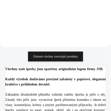
zirkony Štír (Stříbro
833 Kč
1 234 Kč
925/1000)
688,43 Kč bez DPH
1 019,83 Kč bez DPH
Do košíku
Do košíku
Zobrazit všechny související produkty
Všechny naše šperky jsou opatřeny originálním logem firmy JSB.
Každý výrobek dodáváme precizně zabalený v papírové, elegantní
krabičce s průhledem dovnitř.
Základem dlouhodobě pěkného vzhledu vašeho šperku je péče o něj.
Zásady této péče jsou: vyvarovat šperk přímému kontaktu s lakem na
vlasy, kosmetikou, krémy a jinými parfémovanými přípravky. Je dobré
šperky sundávat na sport, spánek, úklid, ale i na obyčejné koupání.