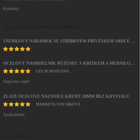
Kontakty
POSLEDNÍ HODNOCENÍ ŠPERKŮ
ŠŇŮRKOVÝ NÁRAMEK SE STŘÍBRNÝM PŘÍVĚSKEM SRDCE A KRYSTALY SWAROVSKI CRYSTAL (STŘÍBRO 925/1000)
OCELOVÝ NÁHRDELNÍK RŮŽENEC S KŘÍŽKEM A MEDAILONEM
LUCIE MATLOVA
Naprosto super
ZLATÉ OCELOVÉ NÁUŠNICE KRUHY 20MM BEZ KRYSTALŮ
MARKÉTA VOVSÍKOVÁ
Spokojenost
FACEBOOK