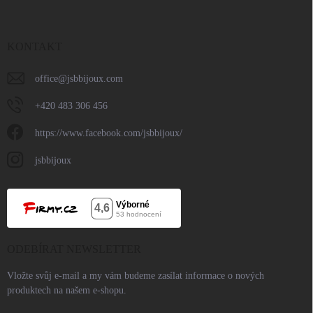
KONTAKT
office
@
jsbbijoux.com
+420 483 306 456
https://www.facebook.com/jsbbijoux/
jsbbijoux
ODEBÍRAT NEWSLETTER
Vložte svůj e-mail a my vám budeme zasílat informace o nových
produktech na našem e-shopu.