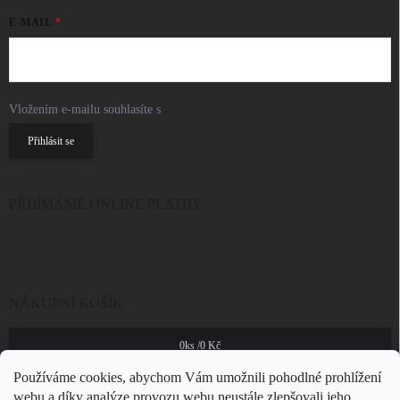
E-MAIL
Vložením e-mailu souhlasíte s
podmínkami ochrany osobních údajů
Přihlásit se
PŘIJÍMÁME ONLINE PLATBY
NÁKUPNÍ KOŠÍK
0
ks /
0 Kč
Používáme cookies, abychom Vám umožnili pohodlné prohlížení
webu a díky analýze provozu webu neustále zlepšovali jeho