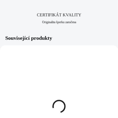
CERTIFIKÁT KVALITY
Originalita šperku zaručena
Související produkty
92300598TYG
92300552STI
SKLADEM
SKLADEM
(>5 KS)
(>5 KS)
Stříbrný náhrdelník s
Stříbrný náhrdelník dva
pravým kamenem Tygří
přívěsky znamení
Oko (Stříbro 925/1000)
zvěrokruhu s Kubickými