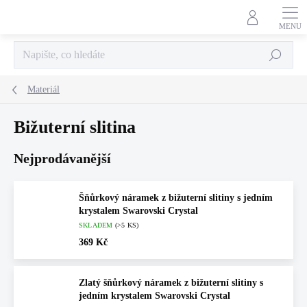
Přejít
na
obsah
Hledat
Materiál
Bižuterní slitina
Nejprodávanější
Šňůrkový náramek z bižuterní slitiny s jedním
krystalem Swarovski Crystal
SKLADEM
(>5 KS)
369 Kč
Zlatý šňůrkový náramek z bižuterní slitiny s
jedním krystalem Swarovski Crystal