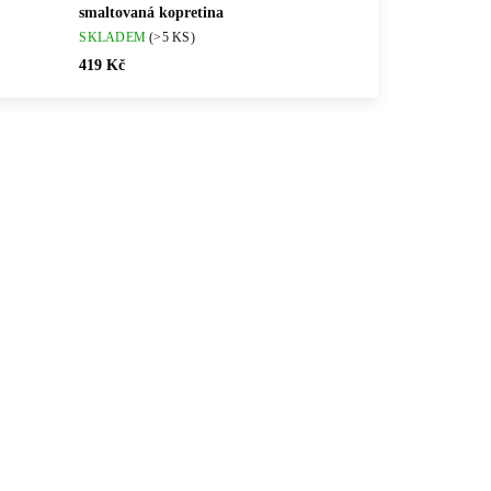
smaltovaná kopretina
SKLADEM
(>5 KS)
419 Kč
💎 RUČNÍ PRÁCE
872S
61400872G
🇨🇿 ČESKÁ VÝROBA