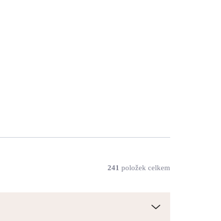
y
Zlaté ocelové náušnice
alů
puzety kuličky 3 mm bez
krystalů
208 Kč
172 Kč bez DPH
SKLADEM
(>5 KS)
Do košíku
241
položek celkem