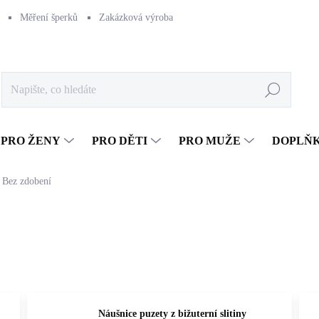
Měření šperků
Zakázková výroba
Naše výroba
Péče o šperk
Hledat
PRO ŽENY
PRO DĚTI
PRO MUŽE
DOPLŇ
Bez zdobení
Náušnice puzety z bižuterní slitiny