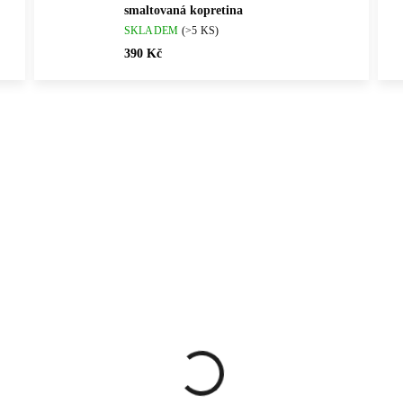
smaltovaná kopretina
SKLADEM
(>5 KS)
390 Kč
Vybráno pro vás
ČNÍ PRÁCE
💎 RUČNÍ PRÁCE
61400875G
61400
ČESKÁ VÝROBA
🇨🇿 ČESKÁ VÝROBA