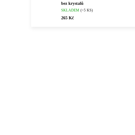
bez krystalů
SKLADEM
(>5 KS)
265 Kč
💎 RUČNÍ PRÁCE
💎 RU
92400454RH
🇨🇿 ČESKÁ VÝROBA
🇨🇿 