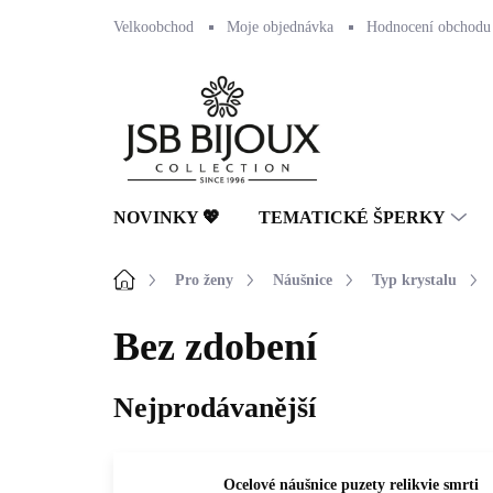
Přejít
Velkoobchod
Moje objednávka
Hodnocení obchodu
na
obsah
NOVINKY 💖
TEMATICKÉ ŠPERKY
Domů
Pro ženy
Náušnice
Typ krystalu
Bez zdobení
Nejprodávanější
Ocelové náušnice puzety relikvie smrti