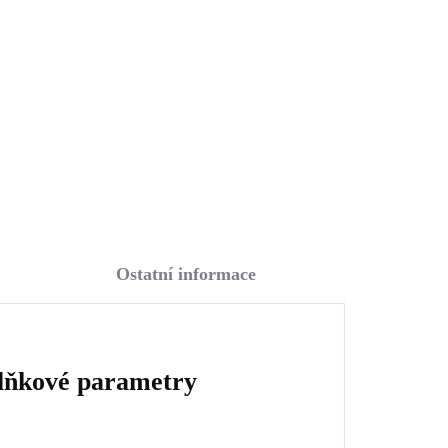
krystaly Swarovski
Crystal
1 169 Kč
966,12 Kč bez DPH
Do košíku
Ostatní informace
lňkové parametry