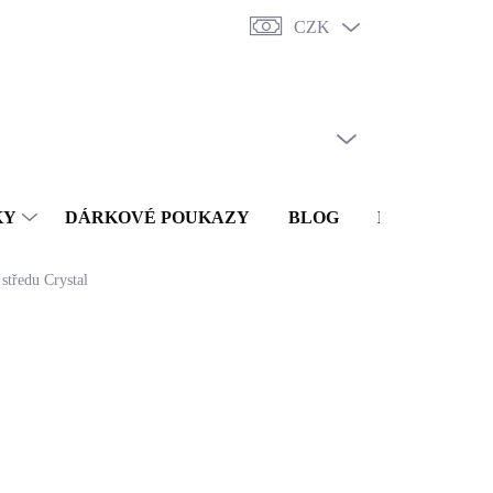
CZK
y
Punc
O nás
Vrácení a reklamace
Doprava a platba
Obc
PRÁZDNÝ KOŠÍK
NÁKUPNÍ
KOŠÍK
KY
DÁRKOVÉ POUKAZY
BLOG
KONTAKTY
 středu Crystal