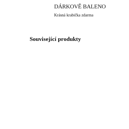
DÁRKOVĚ BALENO
Krásná krabička zdarma
Související produkty
NOVINKA
NOVIN
61410342GGSH
SKLADEM
(>5 KS)
Zlaté ocelové náušnice
Zla
puzety kruhy s mozaikou a
kr