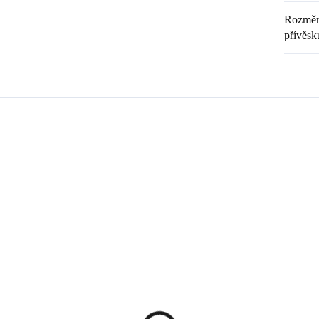
Rozměr 
přívěsk
Zákazníci také nakoupili
💎 RUČNÍ PRÁCE
20369
9240008
🇨🇿 ČESKÁ VÝROBA