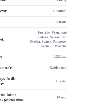
kovu
:
Rhodium
Příroda
Pro sebe, Významné
události, Narozeniny,
ost
:
Svatba, Svátek, Promoce,
Večírek, Dovolená
e
:
2023bizu
ce nošení
:
Každodenní
rystalu dle
Crystal
ce
:
náušnice /
10 mm
 / prstenu šířka
: