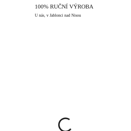
100% RUČNÍ VÝROBA
U nás, v Jablonci nad Nisou
KA
NOVINKA
61410363G
9240
SKLADEM
SKLA
(>5 KS)
(>
té ocelové náušnice
Stříbrné dětské náušnic
uhy v podobě
klapky kočička (Stříbro