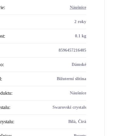
ie
:
Náušnice
2 roky
st
:
0.1 kg
8596457216405
ho
:
Dámské
l
:
Bižuterní slitina
oduktu
:
Náušnice
stalu
:
Swarovski crystals
rystalu
:
Bílá, Čirá
šnice
:
Puzety