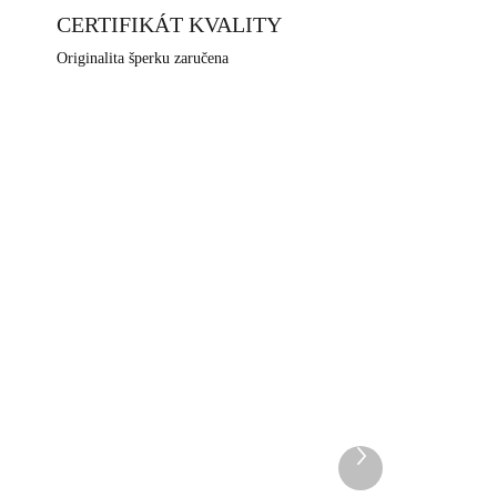
CERTIFIKÁT KVALITY
Originalita šperku zaručena
NOVINKA
0677
61410352CR
DEM
SKLADEM
5 KS)
(>5 KS)
Další
e
Ocelové náušnice puzety
produkt
čtyři spojené kruhy s