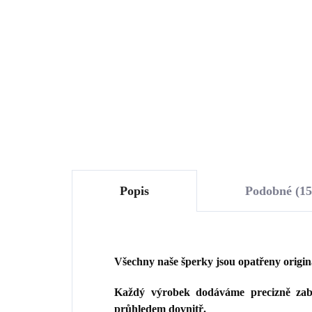
krystaly Swarovski Golden
pal
Shadow
1 186 Kč
65
980,17 Kč bez DPH
539
Do košíku
Popis
Podobné (15
Všechny naše šperky jsou opatřeny origi
Každý výrobek dodáváme precizně zaba
průhledem dovnitř.