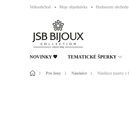
Přejít
Velkoobchod
Moje objednávka
Hodnocení obchodu
na
obsah
NOVINKY 💖
TEMATICKÉ ŠPERKY
Domů
Pro ženy
Náušnice
Náušnice puzety z b
Neohodnoceno
Podrobnosti hodnocení
🇨🇿 ČESKÁ VÝROBA
💎 RUČNÍ PRÁCE