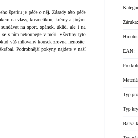
Kategor
ho šperku je péče o něj. Zásady této péče
lakem na vlasy, kosmetikou, krémy a jinými
Záruka
:
sundávat na sport, spánek, úklid, ale i na
i se s ním nekoupejte v moři. Všechny tyto
Hmotno
 Pokud váš milovaný kousek zrovna nenosíte,
škrábal. Podrobnější pokyny najdete v naší
EAN
:
Pro ko
Materiá
Typ pr
Typ kry
Barva k
Typ náu