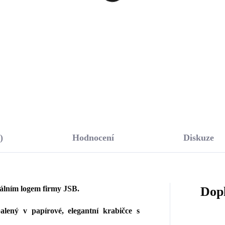
mového listu
925/1000)
3 Kč
1 087 Kč
,67 Kč bez DPH
898,35 Kč bez DPH
Do košíku
Do košíku
)
Hodnocení
Diskuze
nálním logem firmy JSB.
Dop
lený v papírové, elegantní krabičce s