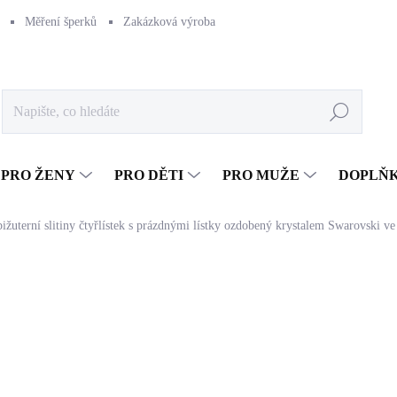
Měření šperků
Zakázková výroba
Naše výroba
Péče o šperk
Hledat
PRO ŽENY
PRO DĚTI
PRO MUŽE
DOPLŇ
ižuterní slitiny čtyřlístek s prázdnými lístky ozdobený krystalem Swarovski ve
348 Kč
287,60 Kč bez DPH
Měrná
SKLADEM
(>5 KS)