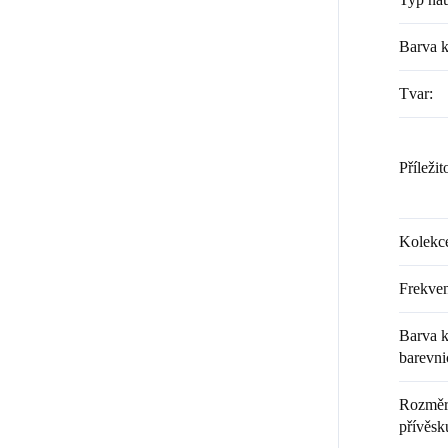
Barva 
Tvar
:
Příležit
Kolekc
Frekven
Barva k
barevni
Rozměr 
přívěsku