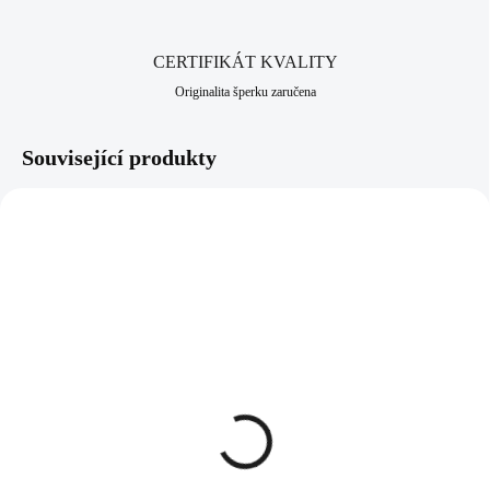
CERTIFIKÁT KVALITY
Originalita šperku zaručena
Související produkty
61400761CR
61400761RO
SKLADEM
SKLADEM
(>5 KS)
(>5 KS)
Náušnice puzety z
Náušnice puzety z
bižuterní slitiny labuť s
bižuterní slitiny labuť s
navetou Swarovski
navetou Swarovski Light