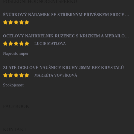
POSLEDNÍ HODNOCENÍ ŠPERKŮ
ŠŇŮRKOVÝ NÁRAMEK SE STŘÍBRNÝM PŘÍVĚSKEM SRDCE A KRYSTALY SWAROVSKI CRYSTAL (STŘÍBRO 925/1000)
OCELOVÝ NÁHRDELNÍK RŮŽENEC S KŘÍŽKEM A MEDAILONEM
LUCIE MATLOVA
Naprosto super
ZLATÉ OCELOVÉ NÁUŠNICE KRUHY 20MM BEZ KRYSTALŮ
MARKÉTA VOVSÍKOVÁ
Spokojenost
FACEBOOK
KONTAKT