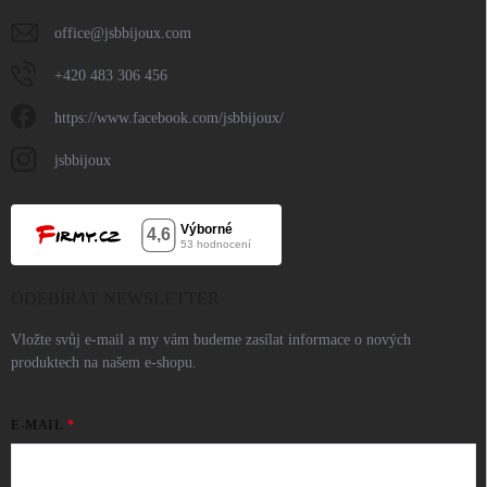
office
@
jsbbijoux.com
+420 483 306 456
https://www.facebook.com/jsbbijoux/
jsbbijoux
ODEBÍRAT NEWSLETTER
Vložte svůj e-mail a my vám budeme zasílat informace o nových
produktech na našem e-shopu.
E-MAIL