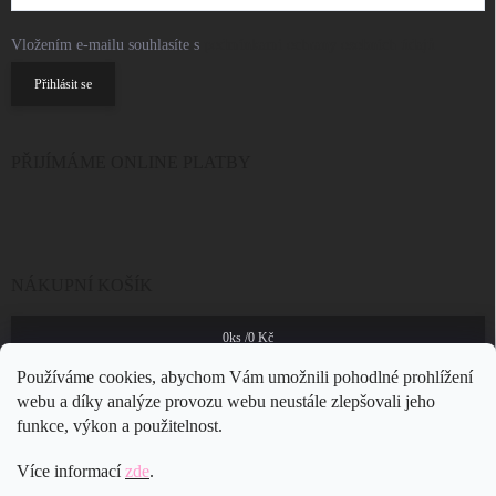
Vložením e-mailu souhlasíte s
podmínkami ochrany osobních údajů
Přihlásit se
PŘIJÍMÁME ONLINE PLATBY
NÁKUPNÍ KOŠÍK
0
ks /
0 Kč
Používáme cookies, abychom Vám umožnili pohodlné prohlížení
webu a díky analýze provozu webu neustále zlepšovali jeho
funkce, výkon a použitelnost.
Více informací
zde
.