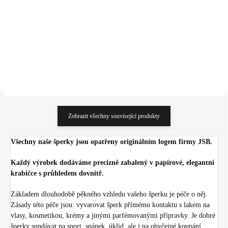
Crystal
Rose
428 Kč
428 Kč
353,72 Kč bez DPH
353,72 Kč bez DPH
Do košíku
Do košíku
Zobrazit všechny související produkty
Všechny naše šperky jsou opatřeny originálním logem firmy JSB.
Každý výrobek dodáváme precizně zabalený v papírové, elegantní
krabičce s průhledem dovnitř.
Základem dlouhodobě pěkného vzhledu vašeho šperku je péče o něj.
Zásady této péče jsou: vyvarovat šperk přímému kontaktu s lakem na
vlasy, kosmetikou, krémy a jinými parfémovanými přípravky. Je dobré
šperky sundávat na sport, spánek, úklid, ale i na obyčejné koupání.