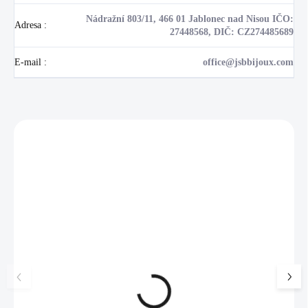
Nádražní 803/11, 466 01 Jablonec nad Nisou IČO:
Adresa
:
27448568, DIČ: CZ274485689
E-mail
:
office@jsbbijoux.com
Zákazníci také nakoupili
NOVINKA
17405
🇨🇿 ČESKÁ VÝROBA