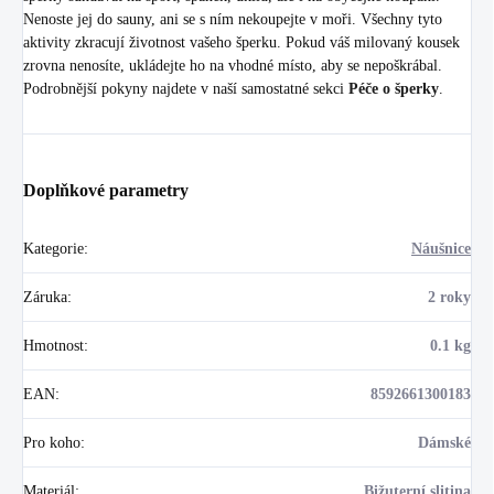
Nenoste jej do sauny, ani se s ním nekoupejte v moři. Všechny tyto
aktivity zkracují životnost vašeho šperku. Pokud váš milovaný kousek
zrovna nenosíte, ukládejte ho na vhodné místo, aby se nepoškrábal.
Podrobnější pokyny najdete v naší samostatné sekci
Péče o šperky
.
Doplňkové parametry
Kategorie
:
Náušnice
Záruka
:
2 roky
Hmotnost
:
0.1 kg
EAN
:
8592661300183
Pro koho
:
Dámské
Materiál
:
Bižuterní slitina