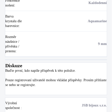
Frekvence
Každodenní
nošení
:
Barva
krystalu dle
Aquamarine
barevnice
:
Rozměr
náušnice /
9 mm
přívěsku /
prstenu
:
Diskuze
Buďte první, kdo napíše příspěvek k této položce.
Pouze registrovaní uživatelé mohou vkládat příspěvky. Prosím
přihlaste
se
nebo se
registrujte
.
Výrobní
JSB bijoux s.r.o.
společnost
: