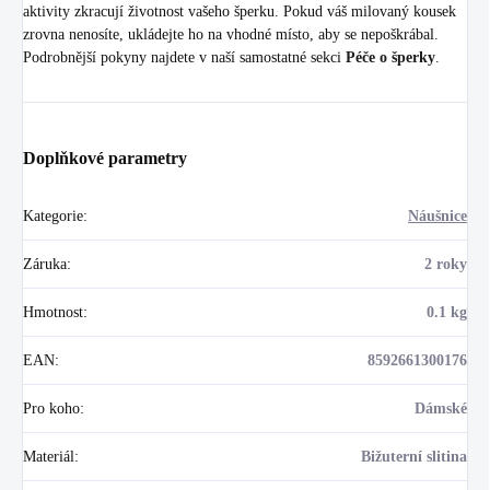
aktivity zkracují životnost vašeho šperku. Pokud váš milovaný kousek
zrovna nenosíte, ukládejte ho na vhodné místo, aby se nepoškrábal.
Podrobnější pokyny najdete v naší samostatné sekci
Péče o šperky
.
Doplňkové parametry
Kategorie
:
Náušnice
Záruka
:
2 roky
Hmotnost
:
0.1 kg
EAN
:
8592661300176
Pro koho
:
Dámské
Materiál
:
Bižuterní slitina