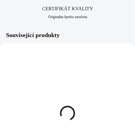
CERTIFIKÁT KVALITY
Originalita šperku zaručena
Související produkty
61400761AQ
61400761CR
SKLADEM
SKLADEM
(>5 KS)
(>5 KS)
Náušnice puzety z
Náušnice puzety z
bižuterní slitiny labuť s
bižuterní slitiny labuť s
navetou Swarovski
navetou Swarovski
Aquamarine
Crystal
428 Kč
428 Kč