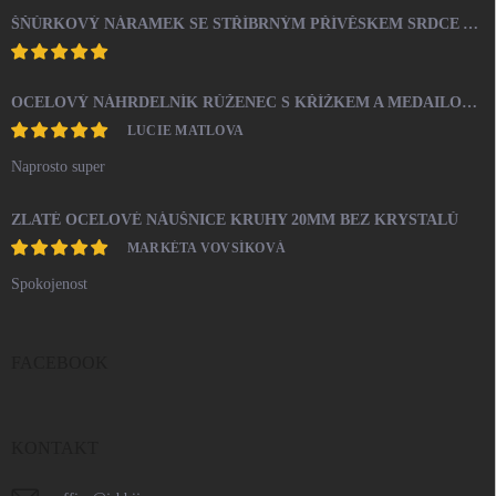
ŠŇŮRKOVÝ NÁRAMEK SE STŘÍBRNÝM PŘÍVĚSKEM SRDCE A KRYSTALY SWAROVSKI CRYSTAL (STŘÍBRO 925/1000)
OCELOVÝ NÁHRDELNÍK RŮŽENEC S KŘÍŽKEM A MEDAILONEM
LUCIE MATLOVA
Naprosto super
ZLATÉ OCELOVÉ NÁUŠNICE KRUHY 20MM BEZ KRYSTALŮ
MARKÉTA VOVSÍKOVÁ
Spokojenost
FACEBOOK
KONTAKT