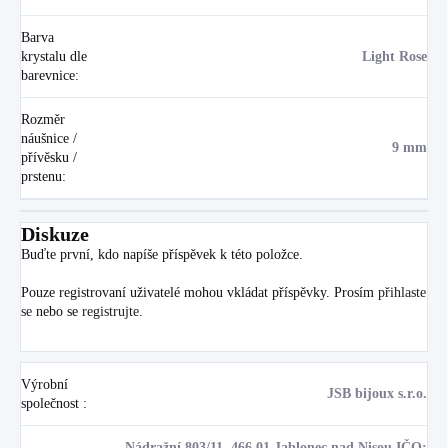
Barva
krystalu dle
Light Rose
barevnice
:
Rozměr
náušnice /
9 mm
přívěsku /
prstenu
:
Diskuze
Buďte první, kdo napíše příspěvek k této položce.
Pouze registrovaní uživatelé mohou vkládat příspěvky. Prosím
přihlaste
se
nebo se
registrujte
.
Výrobní
JSB bijoux s.r.o.
společnost
:
Nádražní 803/11, 466 01 Jablonec nad Nisou IČO: