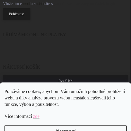
Vložením e-mailu souhlasíte s
podmínkami ochrany osobních údajů
Přihlásit se
PŘIJÍMÁME ONLINE PLATBY
NÁKUPNÍ KOŠÍK
0
ks /
0 Kč
Používáme cookies, abychom Vám umožnili pohodlné prohlížení
webu a díky analýze provozu webu neustále zlepšovali jeho
funkce, výkon a použitelnost.
Více informací
zde
.