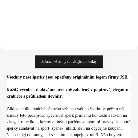
353,72 Kč bez DPH
353,72 Kč bez DPH
Do košíku
Do košíku
Zobrazit všechny související produkty
Všechny naše šperky jsou opatřeny originálním logem firmy JSB.
Každý výrobek dodáváme precizně zabalený v papírové, elegantní
krabičce s průhledem dovnitř.
Základem dlouhodobě pěkného vzhledu vašeho šperku je péče o něj.
Zásady této péče jsou: vyvarovat šperk přímému kontaktu s lakem na
vlasy, kosmetikou, krémy a jinými parfémovanými přípravky. Je dobré
šperky sundávat na sport, spánek, úklid, ale i na obyčejné koupání.
Nenoste jej do sauny, ani se s ním nekoupejte v moři. Všechny tyto