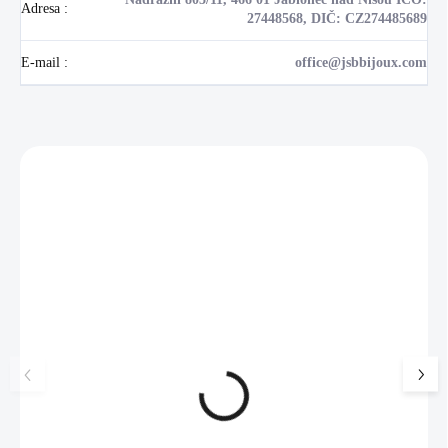
Adresa
:
27448568, DIČ: CZ274485689
E-mail
:
office@jsbbijoux.com
Zákazníci také nakoupili
NOVINKA
17405
🇨🇿 ČESKÁ VÝROBA
Luxusní dárková krabička na
Šperkovnice malá b