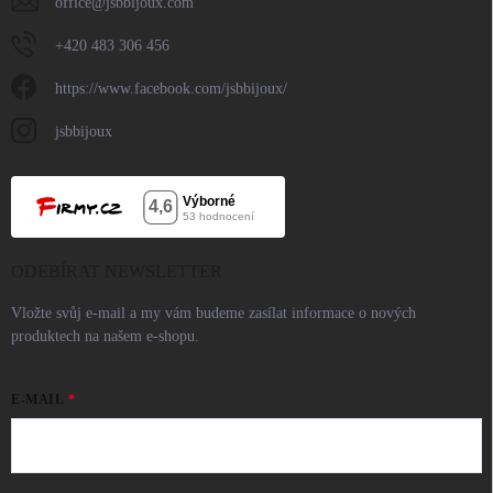
office
@
jsbbijoux.com
+420 483 306 456
https://www.facebook.com/jsbbijoux/
jsbbijoux
ODEBÍRAT NEWSLETTER
Vložte svůj e-mail a my vám budeme zasílat informace o nových
produktech na našem e-shopu.
E-MAIL