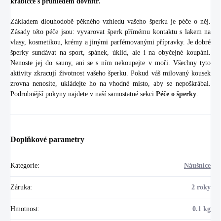
krabičce s průhledem dovnitř.
Základem dlouhodobě pěkného vzhledu vašeho šperku je péče o něj.
Zásady této péče jsou: vyvarovat šperk přímému kontaktu s lakem na
vlasy, kosmetikou, krémy a jinými parfémovanými přípravky. Je dobré
šperky sundávat na sport, spánek, úklid, ale i na obyčejné koupání.
Nenoste jej do sauny, ani se s ním nekoupejte v moři. Všechny tyto
aktivity zkracují životnost vašeho šperku. Pokud váš milovaný kousek
zrovna nenosíte, ukládejte ho na vhodné místo, aby se nepoškrábal.
Podrobnější pokyny najdete v naší samostatné sekci
Péče o šperky
.
Doplňkové parametry
Kategorie
:
Náušnice
Záruka
:
2 roky
Hmotnost
:
0.1 kg