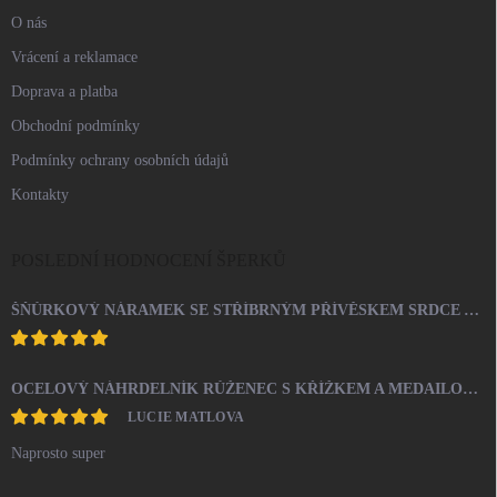
O nás
Vrácení a reklamace
Doprava a platba
Obchodní podmínky
Podmínky ochrany osobních údajů
Kontakty
POSLEDNÍ HODNOCENÍ ŠPERKŮ
ŠŇŮRKOVÝ NÁRAMEK SE STŘÍBRNÝM PŘÍVĚSKEM SRDCE A KRYSTALY SWAROVSKI CRYSTAL (STŘÍBRO 925/1000)
OCELOVÝ NÁHRDELNÍK RŮŽENEC S KŘÍŽKEM A MEDAILONEM
LUCIE MATLOVA
Naprosto super