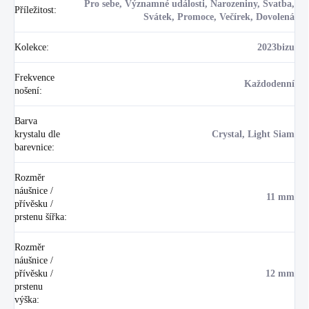
Pro sebe, Významné události, Narozeniny, Svatba,
Příležitost
:
Svátek, Promoce, Večírek, Dovolená
Kolekce
:
2023bizu
Frekvence
Každodenní
nošení
:
Barva
krystalu dle
Crystal, Light Siam
barevnice
:
Rozměr
náušnice /
11 mm
přívěsku /
prstenu šířka
:
Rozměr
náušnice /
přívěsku /
12 mm
prstenu
výška
: