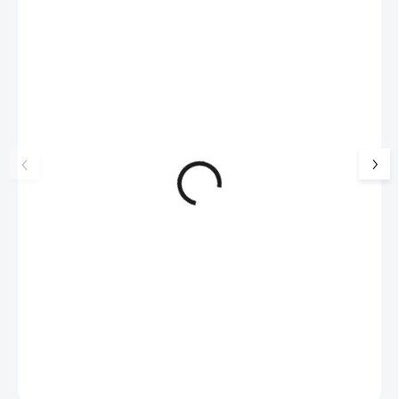
NOVINKA
17405
🇨🇿 ČESKÁ VÝROBA
Luxusní dárková krabička na
Šperkovnice malá b
šperky JSB - šedá
399 Kč
330 Kč bez DPH
99 Kč
SKLADEM
(>5 KS)
82 Kč bez DPH
Do košíku
Do košíku