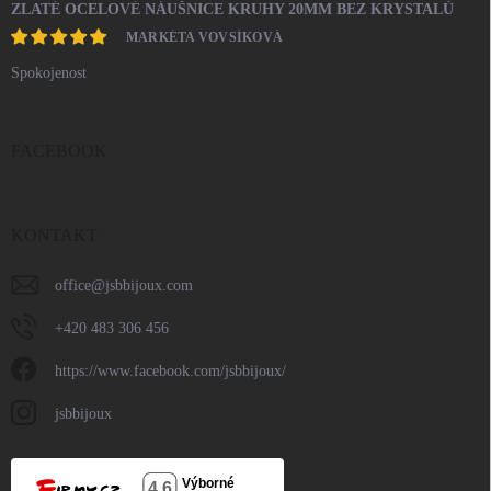
ZLATÉ OCELOVÉ NÁUŠNICE KRUHY 20MM BEZ KRYSTALŮ
MARKÉTA VOVSÍKOVÁ
Spokojenost
FACEBOOK
KONTAKT
office
@
jsbbijoux.com
+420 483 306 456
https://www.facebook.com/jsbbijoux/
jsbbijoux