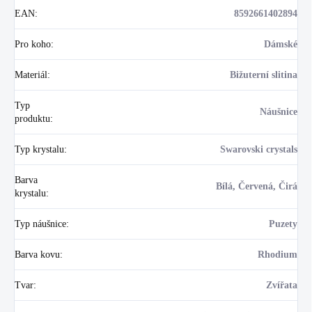
EAN
:
8592661402894
Pro koho
:
Dámské
Materiál
:
Bižuterní slitina
Typ
Náušnice
produktu
:
Typ krystalu
:
Swarovski crystals
Barva
Bílá, Červená, Čirá
krystalu
:
Typ náušnice
:
Puzety
Barva kovu
:
Rhodium
Tvar
:
Zvířata