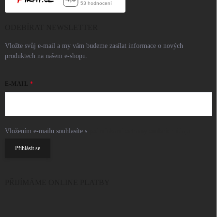
ODEBÍRAT NEWSLETTER
Vložte svůj e-mail a my vám budeme zasílat informace o nových
produktech na našem e-shopu.
E-MAIL
Vložením e-mailu souhlasíte s
podmínkami ochrany osobních údajů
Přihlásit se
PŘIJÍMÁME ONLINE PLATBY