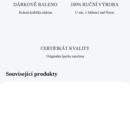
dlouhodobou šperkařskou a bižuterní historii.
DÁRKOVĚ BALENO
100% RUČNÍ VÝROBA
Krásná krabička zdarma
U nás, v Jablonci nad Nisou
CERTIFIKÁT KVALITY
Originalita šperku zaručena
Související produkty
NOVINKA
NOVINKA
92400657CR
92400656R