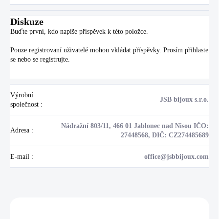
Diskuze
Buďte první, kdo napíše příspěvek k této položce.
Pouze registrovaní uživatelé mohou vkládat příspěvky. Prosím
přihlaste
se
nebo se
registrujte
.
Výrobní
JSB bijoux s.r.o.
společnost
:
Nádražní 803/11, 466 01 Jablonec nad Nisou IČO:
Adresa
:
27448568, DIČ: CZ274485689
E-mail
:
office@jsbbijoux.com
Zákazníci také nakoupili