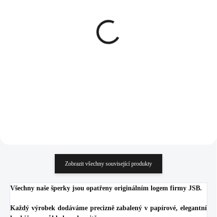
SKLADEM
SKLADEM
(>5 KS)
(>5 KS)
Stříbrné náušnice kruhy
Stříbrné náušnice puzety
20 mm s Kubickými
pomačkané kolečko bez
zirkony Crystal (Stříbro
krystalů (Stříbro
925/1000)
925/1000)
1 665 Kč
937 Kč
1 376,03 Kč bez DPH
774,38 Kč bez DPH
Do košíku
Do košíku
Zobrazit všechny související produkty
Všechny naše šperky jsou opatřeny originálním logem firmy JSB.
Každý výrobek dodáváme precizně zabalený v papírové, elegantní