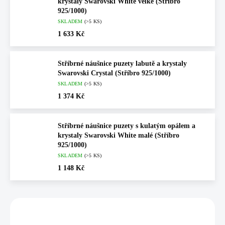
krystaly Swarovski White velké (Stříbro
925/1000)
SKLADEM
(>5 KS)
1 633 Kč
Stříbrné náušnice puzety labutě a krystaly
Swarovski Crystal (Stříbro 925/1000)
SKLADEM
(>5 KS)
1 374 Kč
Stříbrné náušnice puzety s kulatým opálem a
krystaly Swarovski White malé (Stříbro
925/1000)
SKLADEM
(>5 KS)
1 148 Kč
Vybráno pro vás