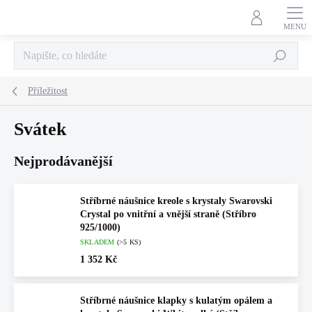
Přejít
na
obsah
Hledat
Příležitost
Svátek
Nejprodávanější
Stříbrné náušnice kreole s krystaly Swarovski
Crystal po vnitřní a vnější straně (Stříbro
925/1000)
SKLADEM
(>5 KS)
1 352 Kč
Stříbrné náušnice klapky s kulatým opálem a