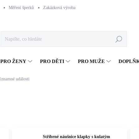
Měření šperků
Zakázková výroba
Naše výroba
Péče o šperk
Hledat
PRO ŽENY
PRO DĚTI
PRO MUŽE
DOPLŇ
znamné události
Stříbrné náušnice klapky s kulatým