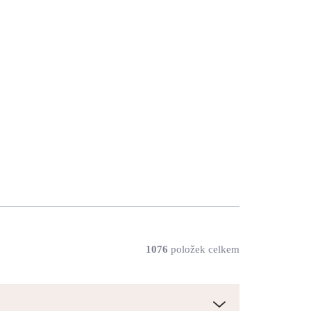
y
Zlaté ocelové náušnice
alů
puzety malá hvězdička bez
krystalů
346 Kč
286 Kč bez DPH
SKLADEM
(>5 KS)
Do košíku
1076
položek celkem