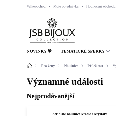
Přejít
Velkoobchod
Moje objednávka
Hodnocení obchodu
na
obsah
NOVINKY 💖
TEMATICKÉ ŠPERKY
Domů
Pro ženy
Náušnice
Příležitost
Vý
Významné události
Nejprodávanější
Stříbrné náušnice kreole s krystaly