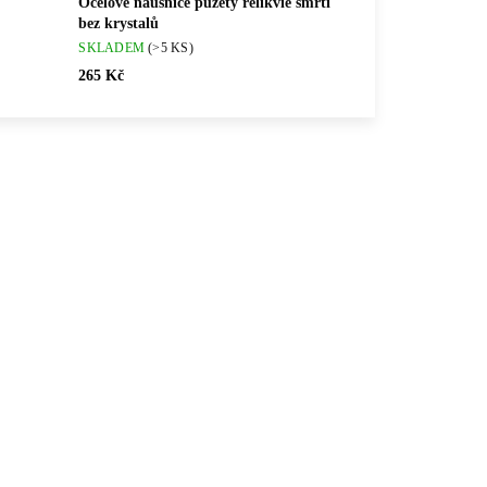
Ocelové náušnice puzety relikvie smrti
bez krystalů
SKLADEM
(>5 KS)
265 Kč
💎 RUČNÍ PRÁCE
872S
61400875G
🇨🇿 ČESKÁ VÝROBA