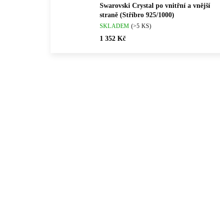
Swarovski Crystal po vnitřní a vnější
straně (Stříbro 925/1000)
SKLADEM
(>5 KS)
1 352 Kč
💎 RUČNÍ PRÁCE
💎 RU
92400204CR
🇨🇿 ČESKÁ VÝROBA
🇨🇿 