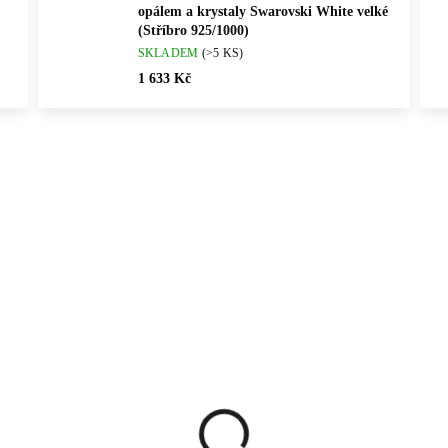
opálem a krystaly Swarovski White velké
(Stříbro 925/1000)
SKLADEM
(>5 KS)
1 633 Kč
Vybráno pro vás
ČNÍ PRÁCE
💎 RUČNÍ PRÁCE
92400454RH
61400
ČESKÁ VÝROBA
🇨🇿 ČESKÁ VÝROBA