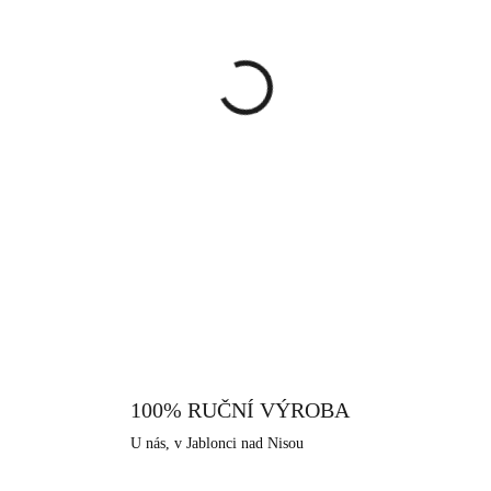
cena:
MŮŽEME DORUČIT DO:
13.8.
−
+
Tyto jedinečné náušnice zdobí j
zdobenými detaily. Tyto detai
designu. Všechny krystaly na
jedinečnému brusu se dokonal
DETAILNÍ INFORMACE
dekorativní doplněk, který zdůr
jsou sofistikované a jsou určené 
Náušnice se provlékají ušní 
vyrobený z bižuterní slitiny. 
dodává šperku vysoký lesk, pe
Neobsahuje nikl a proto je vhod
100% RUČNÍ VÝROBA
které nabízíme, je i tento vyrob
U nás, v Jablonci nad Nisou
které má dlouhodobou šperkařskou