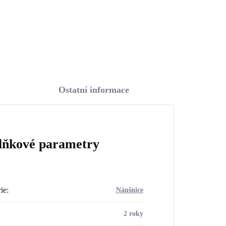
Do košíku
Ostatní informace
lňkové parametry
ie
:
Náušnice
2 roky