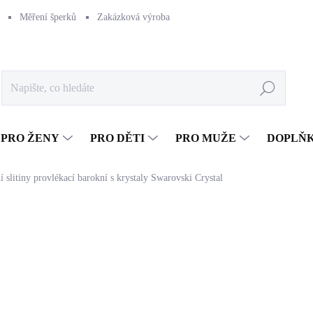
Měření šperků
Zakázková výroba
Naše výroba
Péče o šperk
Hledat
PRO ŽENY
PRO DĚTI
PRO MUŽE
DOPLŇ
í slitiny provlékací barokní s krystaly Swarovski Crystal
869 Kč
718,18 Kč bez DPH
Měrná
SKLADEM
(>5 KS)