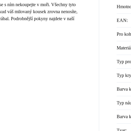
 se s ním nekoupejte v moři. Všechny tyto
Hmotno
Pokud váš milovaný kousek zrovna nenosíte,
rábal. Podrobnější pokyny najdete v naší
EAN
:
Pro ko
Materiá
Typ pr
Typ kry
Barva k
Typ náu
Barva 
Tvar
: