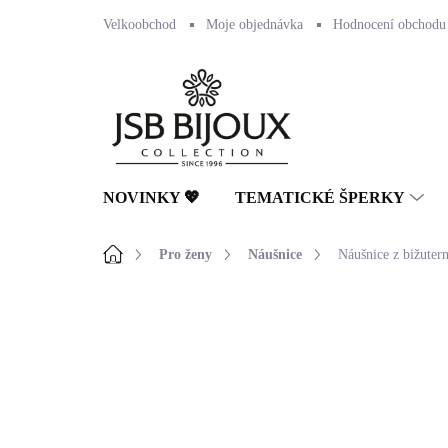
Přejít
Velkoobchod
Moje objednávka
Hodnocení obchodu
na
obsah
NOVINKY 💖
TEMATICKÉ ŠPERKY
Domů
Pro ženy
Náušnice
Náušnice z bižutern
Neohodnoceno
Podrobnosti hodnocení
🇨🇿 ČESKÁ VÝROBA
💎 RUČNÍ PRÁCE