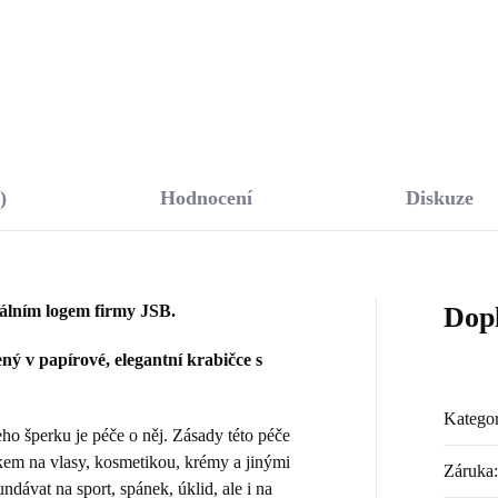
Do košíku
Do košíku
)
Hodnocení
Diskuze
nálním logem firmy JSB.
Dop
ý v papírové, elegantní krabičce s
Kategor
 šperku je péče o něj. Zásady této péče
kem na vlasy, kosmetikou, krémy a jinými
Záruka
:
dávat na sport, spánek, úklid, ale i na