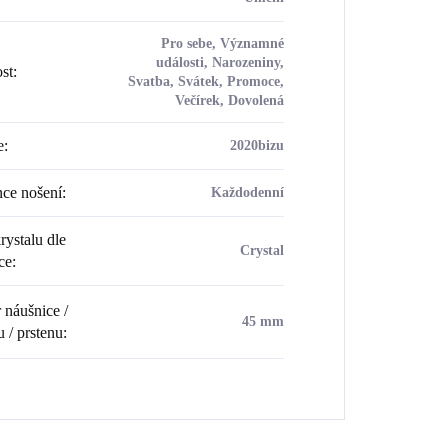
Pro sebe, Významné
události, Narozeniny,
ost
:
Svatba, Svátek, Promoce,
Večírek, Dovolená
e
:
2020bizu
ce nošení
:
Každodenní
rystalu dle
Crystal
ce
:
náušnice /
45 mm
u / prstenu
: