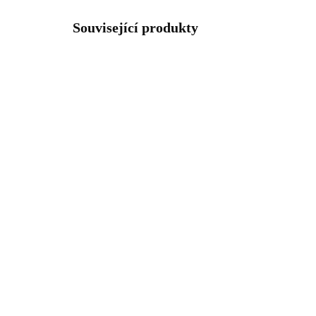
Související produkty
NOVINKA
NOVIN
92400682ROAG
SKLADEM
(>5 KS)
Stříbrné náušnice klapky s
Stř
ručně mačkaným
20
kamenem tvaru úzké
zir
kapky Rose Ag (Stříbro
925
1 670 Kč
1 
925/1000)
1 380,17 Kč bez DPH
1 3