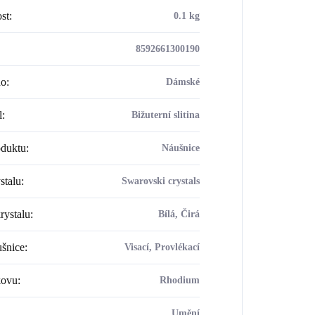
st
:
0.1 kg
8592661300190
ho
:
Dámské
l
:
Bižuterní slitina
oduktu
:
Náušnice
stalu
:
Swarovski crystals
rystalu
:
Bílá, Čirá
šnice
:
Visací, Provlékací
kovu
:
Rhodium
Umění