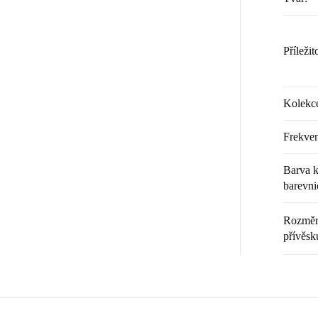
Příležit
Kolekc
Frekven
Barva k
barevni
Rozměr 
přívěsk