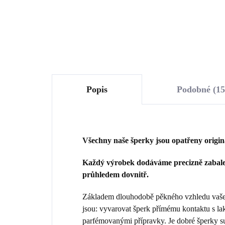
Do košíku
Popis
Podobné (15
Všechny naše šperky jsou opatřeny origi
Každý výrobek dodáváme precizně zabalen
průhledem dovnitř.
Základem dlouhodobě pěkného vzhledu vašeho
jsou: vyvarovat šperk přímému kontaktu s la
parfémovanými přípravky. Je dobré šperky sun