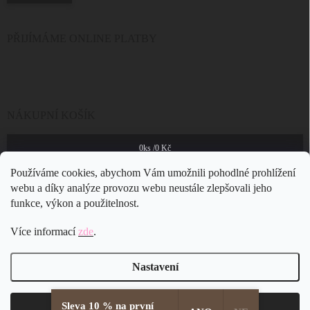
PŘIJÍMÁME ONLINE PLATBY
NÁKUPNÍ KOŠÍK
0
ks /
0 Kč
Používáme cookies, abychom Vám umožnili pohodlné prohlížení
webu a díky analýze provozu webu neustále zlepšovali jeho
funkce, výkon a použitelnost.
Více informací
zde
.
Nastavení
Sleva 10 % na první
Copyright 2026
JSB Bijoux s.r.o.
. Všechna práva vyhrazena.