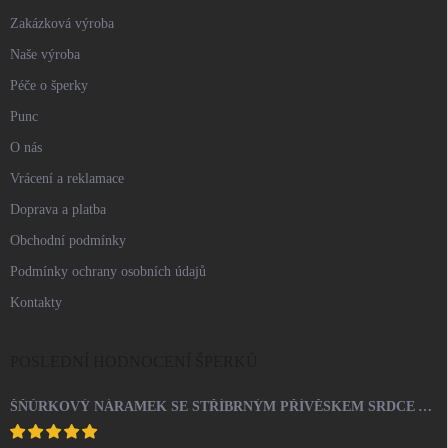
Zakázková výroba
Naše výroba
Péče o šperky
Punc
O nás
Vrácení a reklamace
Doprava a platba
Obchodní podmínky
Podmínky ochrany osobních údajů
Kontakty
POSLEDNÍ HODNOCENÍ ŠPERKŮ
ŠŇŮRKOVÝ NÁRAMEK SE STŘÍBRNÝM PŘÍVĚSKEM SRDCE A KRYSTALY SWAROVSKI CRYSTAL (STŘÍBRO 925/1000)