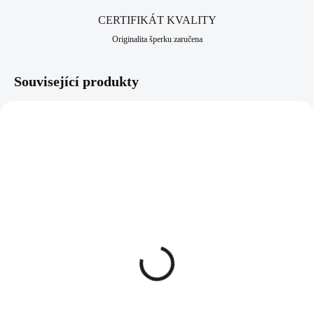
CERTIFIKÁT KVALITY
Originalita šperku zaručena
Související produkty
NOVINKA
61400912G
92400658GCR
SKLADEM
SKLADEM
(>5 KS)
(>5 KS)
Zlaté ocelové náušnice
Pozlacené stříbrné
puzety malý plochý křížek
náušnice kruhy 25 mm s
zaoblený bez krystalů
Kubickými zirkony
Crystal (Stříbro 925/1000)
272 Kč
1 980 Kč