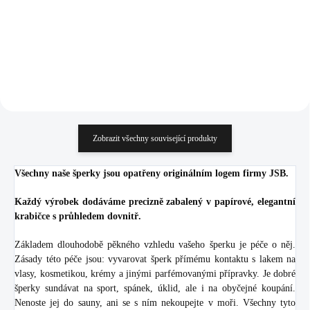
224,79 Kč bez DPH
1 636,36 Kč bez DPH
Do košíku
Do košíku
Zobrazit všechny související produkty
Všechny naše šperky jsou opatřeny originálním logem firmy JSB.
Každý výrobek dodáváme precizně zabalený v papírové, elegantní
krabičce s průhledem dovnitř.
Základem dlouhodobě pěkného vzhledu vašeho šperku je péče o něj.
Zásady této péče jsou: vyvarovat šperk přímému kontaktu s lakem na
vlasy, kosmetikou, krémy a jinými parfémovanými přípravky. Je dobré
šperky sundávat na sport, spánek, úklid, ale i na obyčejné koupání.
Nenoste jej do sauny, ani se s ním nekoupejte v moři. Všechny tyto