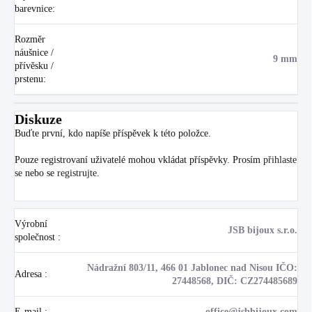
barevnice
:
Rozměr
náušnice /
9 mm
přívěsku /
prstenu
:
Diskuze
Buďte první, kdo napíše příspěvek k této položce.
Pouze registrovaní uživatelé mohou vkládat příspěvky. Prosím
přihlaste
se
nebo se
registrujte
.
Výrobní
JSB bijoux s.r.o.
společnost
:
Nádražní 803/11, 466 01 Jablonec nad Nisou IČO:
Adresa
:
27448568, DIČ: CZ274485689
E-mail
:
office@jsbbijoux.com