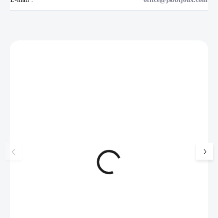
Zákazníci také nakoupili
NOVINKA
💎 RUČNÍ PRÁCE
17405
🇨🇿 ČESKÁ VÝROBA
🇨🇿 ČESKÁ VÝROBA
Luxusní dárková krabička na
Ocelové náušnice 
šperky JSB - šedá
bez krystalů
99 Kč
SKLADEM
519 Kč
(>5 KS)