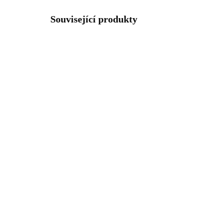
Související produkty
NOVIN
61400912S
SKLADEM
(>5 KS)
Ocelové náušnice puzety
Stř
malý plochý křížek
25
zaoblený bez krystalů
zir
925
272 Kč
1 
224,79 Kč bez DPH
1 6