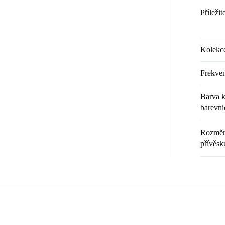
Příležit
Kolekc
Frekven
Barva k
barevni
Rozměr 
přívěsk