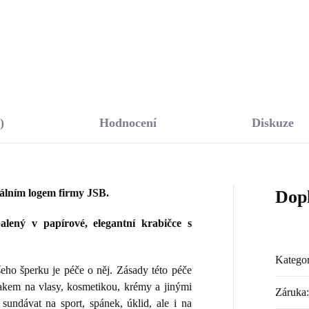
Do košíku
Do košíku
)
Hodnocení
Diskuze
nálním logem firmy JSB.
Dop
lený v papírové, elegantní krabičce s
Kategor
ho šperku je péče o něj. Zásady této péče
lakem na vlasy, kosmetikou, krémy a jinými
Záruka
:
sundávat na sport, spánek, úklid, ale i na