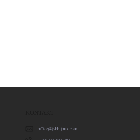
Do košíku
KONTAKT
office
@
jsbbijoux.com