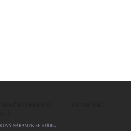
Do košíku
Do košíku
LEDNÍ HODNOCENÍ
FACEBOOK
RKŮ
ŠŇŮRKOVÝ NÁRAMEK SE STŘÍBRNÝM PŘÍVĚSKEM SRDCE A KRYSTALY SWAROVSKI CRYSTAL (STŘÍBRO 925/1000)