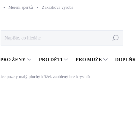
Měření šperků
Zakázková výroba
Naše výroba
Péče o šperk
Hledat
PRO ŽENY
PRO DĚTI
PRO MUŽE
DOPLŇ
nice puzety malý plochý křížek zaoblený bez krystalů
272 Kč
224,79 Kč bez DPH
Měrná
SKLADEM
(>5 KS)