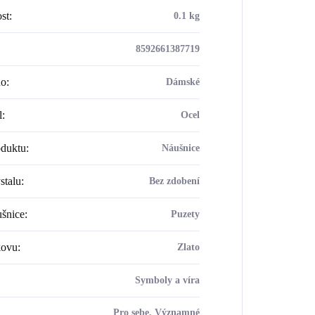
st
:
0.1 kg
8592661387719
ho
:
Dámské
l
:
Ocel
oduktu
:
Náušnice
stalu
:
Bez zdobení
šnice
:
Puzety
kovu
:
Zlato
Symboly a víra
Pro sebe, Významné