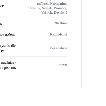
události, Narozeniny,
ost
:
Svatba, Svátek, Promoce,
Večírek, Dovolená
e
:
2021bizu
ce nošení
:
Každodenní
rystalu dle
Bez zdobení
ce
:
náušnice /
9 mm
u / prstenu
: