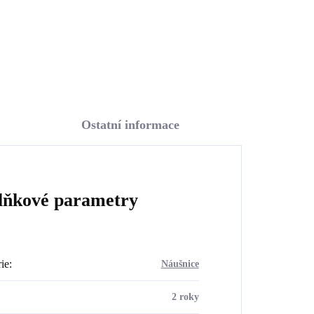
Do košíku
Ostatní informace
lňkové parametry
ie
:
Náušnice
2 roky