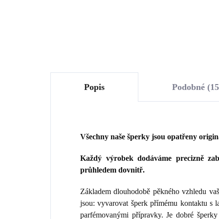
Do košíku
Popis
Podobné (15
Všechny naše šperky jsou opatřeny origi
Každý výrobek dodáváme precizně zaba
průhledem dovnitř.
Základem dlouhodobě pěkného vzhledu vaše
jsou: vyvarovat šperk přímému kontaktu s 
parfémovanými přípravky. Je dobré šperky 