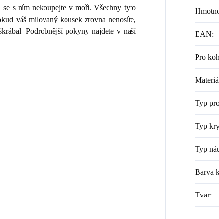
i se s ním nekoupejte v moři. Všechny tyto
Hmotno
 Pokud váš milovaný kousek zrovna nenosíte,
škrábal. Podrobnější pokyny najdete v naší
EAN
:
Pro ko
Materiá
Typ pr
Typ kry
Typ náu
Barva 
Tvar
: