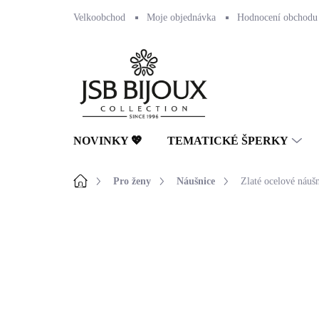
Přejít
Velkoobchod
Moje objednávka
Hodnocení obchodu
na
obsah
NOVINKY 💖
TEMATICKÉ ŠPERKY
Domů
Pro ženy
Náušnice
Zlaté ocelové náuš
Neohodnoceno
Podrobnosti hodnocení
🇨🇿 ČESKÁ VÝROBA
💎 RUČNÍ PRÁCE