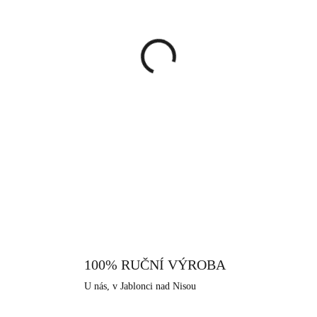
cena:
MŮŽEME DORUČIT DO:
12.8.
−
+
Náušnice ve zlaté barvě, které 
leskem. Kříž je možná tím vůbe
křesťanstvím a vírou, jeho vý
může být i znakem víry obec
DETAILNÍ INFORMACE
klasikou, kterou nabízí tyto dr
běžné nošení, které si žádá vk
dřík, to je ochrání proti nechtěn
extrémně odolná a tvrdá. Nelze 
vůči povětrnostním vlivům, sla
především pro alergiky, kteř
100% RUČNÍ VÝROBA
nabízíme, je i tento vyroben v s
U nás, v Jablonci nad Nisou
má dlouhodobou šperkařskou a bi