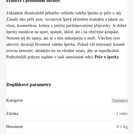
krabičce s průhledem dovnitř.
Základem dlouhodobě pěkného vzhledu vašeho šperku je péče o něj.
Zásady této péče jsou: vyvarovat šperk přímému kontaktu s lakem na
vlasy, kosmetikou, krémy a jinými parfémovanými přípravky. Je dobré
šperky sundávat na sport, spánek, úklid, ale i na obyčejné koupání.
Nenoste jej do sauny, ani se s ním nekoupejte v moři. Všechny tyto
aktivity zkracují životnost vašeho šperku. Pokud váš milovaný kousek
zrovna nenosíte, ukládejte ho na vhodné místo, aby se nepoškrábal.
Podrobnější pokyny najdete v naší samostatné sekci
Péče o šperky
.
Doplňkové parametry
Kategorie
:
Náušnice
Záruka
:
2 roky
Hmotnost
:
0.1 kg