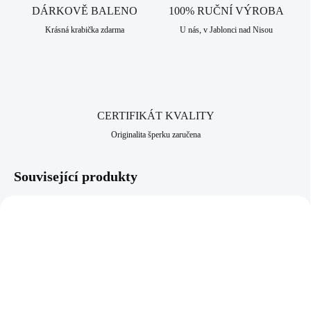
šperky, které nabízíme, je i tento vyroben v srdci Jizerských hor, ve
DÁRKOVĚ BALENO
100% RUČNÍ VÝROBA
městě Jablonec nad Nisou, které má dlouhodobou šperkařskou a
Krásná krabička zdarma
U nás, v Jablonci nad Nisou
bižuterní historii.
CERTIFIKÁT KVALITY
Originalita šperku zaručena
Související produkty
61410254ELECTWH
61410254ELECTPINK