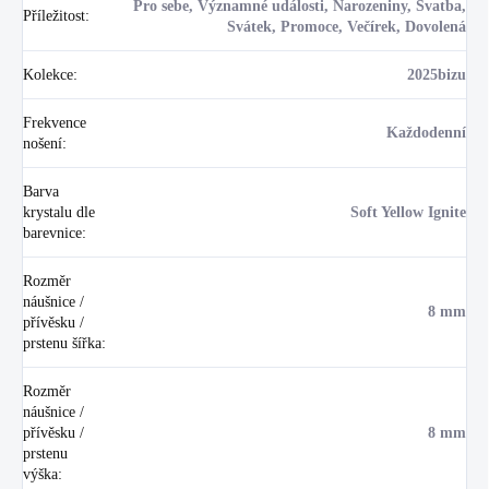
Pro sebe, Významné události, Narozeniny, Svatba,
Příležitost
:
Svátek, Promoce, Večírek, Dovolená
Kolekce
:
2025bizu
Frekvence
Každodenní
nošení
:
Barva
krystalu dle
Soft Yellow Ignite
barevnice
:
Rozměr
náušnice /
8 mm
přívěsku /
prstenu šířka
:
Rozměr
náušnice /
přívěsku /
8 mm
prstenu
výška
: