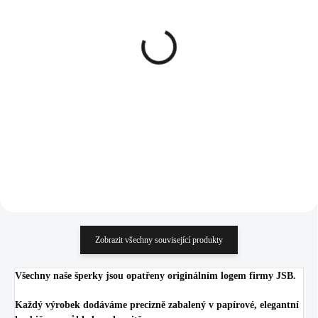
SKLADEM
SKLADEM
(>5 KS)
(>5 KS)
Ocelové náušnice puzety
Ocelové náušnice puzety
samostatný velký krystal
samostatný velký krystal
Swarovski Electric White
Swarovski Electric Pink
190 Kč
190 Kč
157,02 Kč bez DPH
157,02 Kč bez DPH
Do košíku
Do košíku
Zobrazit všechny související produkty
Všechny naše šperky jsou opatřeny originálním logem firmy JSB.
Každý výrobek dodáváme precizně zabalený v papírové, elegantní