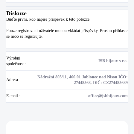
Diskuze
Buďte první, kdo napíše příspěvek k této položce.
Pouze registrovaní uživatelé mohou vkládat příspěvky. Prosím
přihlaste
se
nebo se
registrujte
.
Výrobní
JSB bijoux s.r.o.
společnost
:
Nádražní 803/11, 466 01 Jablonec nad Nisou IČO:
Adresa
:
27448568, DIČ: CZ274485689
E-mail
:
office@jsbbijoux.com
Zákazníci také nakoupili