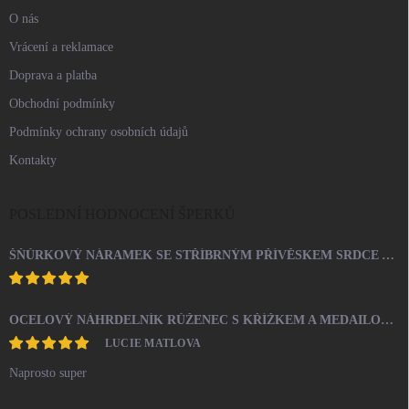
O nás
Vrácení a reklamace
Doprava a platba
Obchodní podmínky
Podmínky ochrany osobních údajů
Kontakty
POSLEDNÍ HODNOCENÍ ŠPERKŮ
ŠŇŮRKOVÝ NÁRAMEK SE STŘÍBRNÝM PŘÍVĚSKEM SRDCE A KRYSTALY SWAROVSKI CRYSTAL (STŘÍBRO 925/1000)
OCELOVÝ NÁHRDELNÍK RŮŽENEC S KŘÍŽKEM A MEDAILONEM
LUCIE MATLOVA
Naprosto super