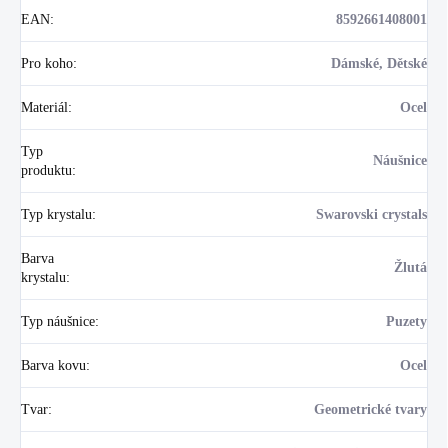
EAN
:
8592661408001
Pro koho
:
Dámské, Dětské
Materiál
:
Ocel
Typ
Náušnice
produktu
:
Typ krystalu
:
Swarovski crystals
Barva
Žlutá
krystalu
:
Typ náušnice
:
Puzety
Barva kovu
:
Ocel
Tvar
:
Geometrické tvary