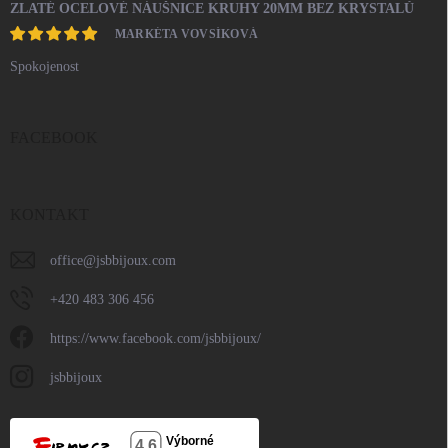
ZLATÉ OCELOVÉ NÁUŠNICE KRUHY 20MM BEZ KRYSTALŮ
MARKÉTA VOVSÍKOVÁ
Spokojenost
FACEBOOK
KONTAKT
office
@
jsbbijoux.com
+420 483 306 456
https://www.facebook.com/jsbbijoux/
jsbbijoux