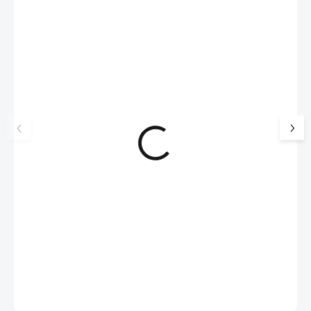
NOVINKA
💎 RUČNÍ PRÁCE
17405
🇨🇿 ČESKÁ VÝROBA
🇨🇿 ČESKÁ VÝROBA
Luxusní dárková krabička na
Ocelové náušnice p
šperky JSB - šedá
lentilky s krystaly 
Black Diamond
99 Kč
SKLADEM
326 Kč
(>5 KS)
82 Kč bez DPH
269 Kč bez DPH
Do košíku
Do košíku