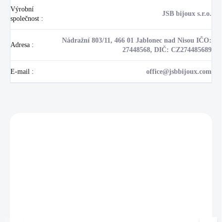
Výrobní
JSB bijoux s.r.o.
společnost
:
Nádražní 803/11, 466 01 Jablonec nad Nisou IČO:
Adresa
:
27448568, DIČ: CZ274485689
E-mail
:
office@jsbbijoux.com
Zákazníci také nakoupili
NOVINKA
17405
🇨🇿 ČESKÁ VÝROBA