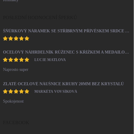
POSLEDNÍ HODNOCENÍ ŠPERKŮ
ŠŇŮRKOVÝ NÁRAMEK SE STŘÍBRNÝM PŘÍVĚSKEM SRDCE A KRYSTALY SWAROVSKI CRYSTAL (STŘÍBRO 925/1000)
OCELOVÝ NÁHRDELNÍK RŮŽENEC S KŘÍŽKEM A MEDAILONEM
LUCIE MATLOVA
Naprosto super
ZLATÉ OCELOVÉ NÁUŠNICE KRUHY 20MM BEZ KRYSTALŮ
MARKÉTA VOVSÍKOVÁ
Spokojenost
FACEBOOK