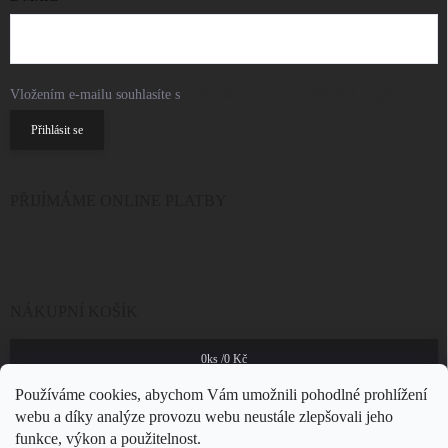
Vložením e-mailu souhlasíte s
podmínkami ochrany osobních údajů
Přihlásit se
PŘIJÍMÁME ONLINE PLATBY
NÁKUPNÍ KOŠÍK
0
ks /
0 Kč
Používáme cookies, abychom Vám umožnili pohodlné prohlížení
webu a díky analýze provozu webu neustále zlepšovali jeho
funkce, výkon a použitelnost.