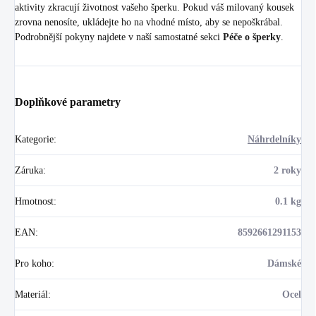
aktivity zkracují životnost vašeho šperku. Pokud váš milovaný kousek
zrovna nenosíte, ukládejte ho na vhodné místo, aby se nepoškrábal.
Podrobnější pokyny najdete v naší samostatné sekci
Péče o šperky
.
Doplňkové parametry
Kategorie
:
Náhrdelníky
Záruka
:
2 roky
Hmotnost
:
0.1 kg
EAN
:
8592661291153
Pro koho
:
Dámské
Materiál
:
Ocel