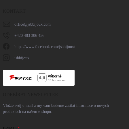
KONTAKT
office
@
jsbbijoux.com
+420 483 306 456
https://www.facebook.com/jsbbijoux/
jsbbijoux
ODEBÍRAT NEWSLETTER
Vložte svůj e-mail a my vám budeme zasílat informace o nových
produktech na našem e-shopu.
E-MAIL