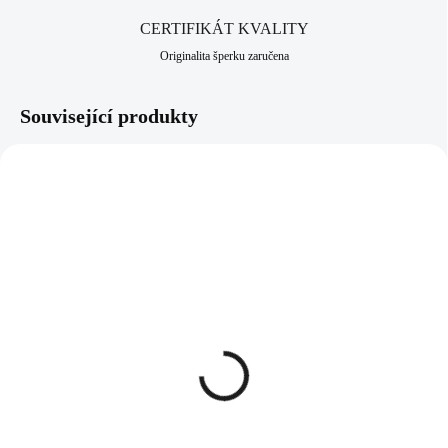
CERTIFIKÁT KVALITY
Originalita šperku zaručena
Související produkty
61400751JET
61300751GSH
SKLADEM
SKLADEM
(>5 KS)
(>5 KS)
Ocelové náušnice klapky
Ocelový náhrdelník malý
malý zdobený lichoběžník
zdobený lichoběžník
Swarovski Jet
Swarovski Golden
Shadow
939 Kč
716 Kč