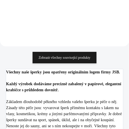
776,03 Kč bez DPH
591,74 Kč bez DPH
Do košíku
Do košíku
Zobrazit všechny související produkty
Všechny naše šperky jsou opatřeny originálním logem firmy JSB.
Každý výrobek dodáváme precizně zabalený v papírové, elegantní
krabičce s průhledem dovnitř.
Základem dlouhodobě pěkného vzhledu vašeho šperku je péče o něj.
Zásady této péče jsou: vyvarovat šperk přímému kontaktu s lakem na
vlasy, kosmetikou, krémy a jinými parfémovanými přípravky. Je dobré
šperky sundávat na sport, spánek, úklid, ale i na obyčejné koupání.
Nenoste jej do sauny, ani se s ním nekoupejte v moři. Všechny tyto