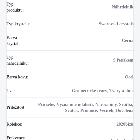
Typ
Náhrdelník
produktu
:
Typ krystalu
:
Swarovski crystals
Barva
Černá
krystalu
:
Typ
S řetízkem
náhrdelníku
:
Barva kovu
:
Ocel
Tvar
:
Geometrické tvary, Tvary a linie
Pro sebe, Významné události, Narozeniny, Svatba,
Příležitost
:
Svátek, Promoce, Večírek, Dovolená
Kolekce
:
2020bizu
Frekvence