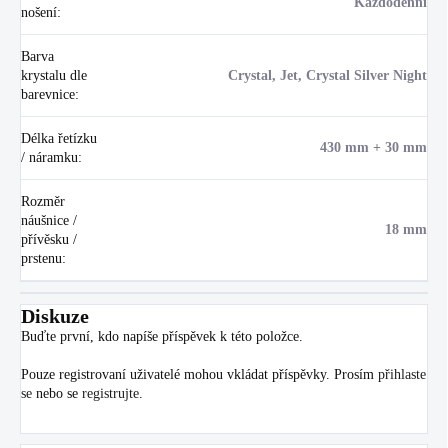
Každodenní
nošení
:
Barva
krystalu dle
Crystal, Jet, Crystal Silver Night
barevnice
:
Délka řetízku
430 mm + 30 mm
/ náramku
:
Rozměr
náušnice /
18 mm
přívěsku /
prstenu
:
Diskuze
Buďte první, kdo napíše příspěvek k této položce.
Pouze registrovaní uživatelé mohou vkládat příspěvky. Prosím
přihlaste
se
nebo se
registrujte
.