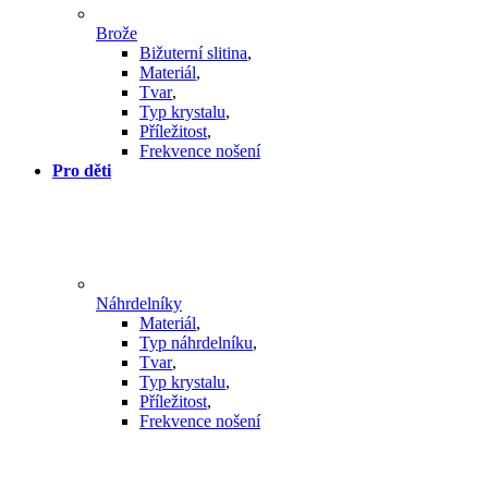
Brože
Bižuterní slitina
,
Materiál
,
Tvar
,
Typ krystalu
,
Příležitost
,
Frekvence nošení
Pro děti
Náhrdelníky
Materiál
,
Typ náhrdelníku
,
Tvar
,
Typ krystalu
,
Příležitost
,
Frekvence nošení