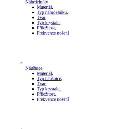
Náhrdelníky
Materiál
,
Typ náhrdelníku
,
Tvar
,
Typ krystalu
,
Příležitost
,
Frekvence nošení
Náušnice
Materiál
,
Typ náušnice
,
Tvar
,
Typ krystalu
,
Příležitost
,
Frekvence nošení