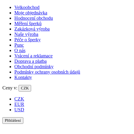
Velkoobchod
Moje objednávka
Hodnocení obchodu
Měření šperků
Zakázková výroba
Naše výroba
Péče o šperky
Punc
O nás
Vrácení a reklamace
Doprava a platba
Obchodní podmínky
Podmínky ochrany osobních údajů
Kontakty
Ceny v:
CZK
CZK
EUR
USD
Přihlášení