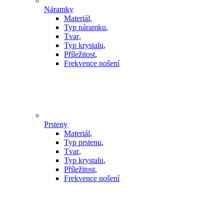
Náramky
Materiál
,
Typ náramku
,
Tvar
,
Typ krystalu
,
Příležitost
,
Frekvence nošení
Prsteny
Materiál
,
Typ prstenu
,
Tvar
,
Typ krystalu
,
Příležitost
,
Frekvence nošení