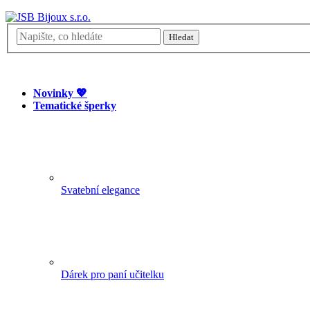
Hledat
Nákupní košík
Prázdný košík
Novinky 💖
Tematické šperky
Svatební elegance
Dárek pro paní učitelku