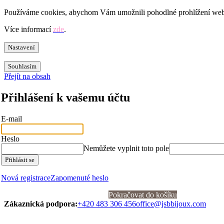
Používáme cookies, abychom Vám umožnili pohodlné prohlížení webu 
Více informací
zde
.
Nastavení
Souhlasím
Přejít na obsah
Přihlášení k vašemu účtu
E-mail
Heslo
Nemůžete vyplnit toto pole
Přihlásit se
Nová registrace
Zapomenuté heslo
Pokračovat do košíku
Zákaznická podpora:
+420 483 306 456
office@jsbbijoux.com