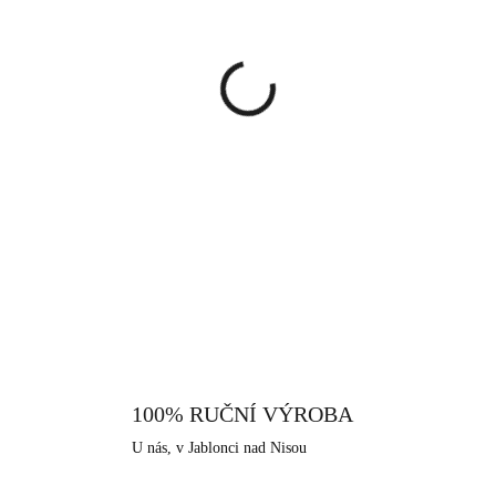
cena:
MŮŽEME DORUČIT DO:
11.8.
−
+
Náhrdelník zhotovený z průhle
jemném řetízku. Jedna strana 
dodávají přívěsku jiskřivý efek
Swarovski. Náhrdelník je vhodný
DETAILNÍ INFORMACE
každodenní nošení, díky svému
najdete i náušnice, které lze sl
která je extrémně odolná a tvr
rezistentní vůči povětrnostním 
je vhodná především pro alergi
které nabízíme, je i tento vyrob
100% RUČNÍ VÝROBA
které má dlouhodobou šperkařskou
U nás, v Jablonci nad Nisou