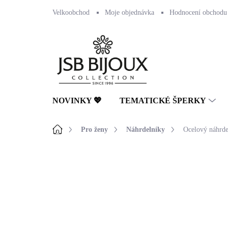
Přejít
Velkoobchod
Moje objednávka
Hodnocení obchodu
na
obsah
NOVINKY 💖
TEMATICKÉ ŠPERKY
Domů
Pro ženy
Náhrdelníky
Ocelový náhrde
Neohodnoceno
Podrobnosti hodnocení
🇨🇿 ČESKÁ VÝROBA
💎 RUČNÍ PRÁCE