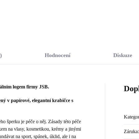
Do košíku
Do košíku
)
Hodnocení
Diskuze
nálním logem firmy JSB.
Dop
ý v papírové, elegantní krabičce s
Kategor
 šperku je péče o něj. Zásady této péče
kem na vlasy, kosmetikou, krémy a jinými
Záruka
:
dávat na sport, spánek, úklid, ale i na