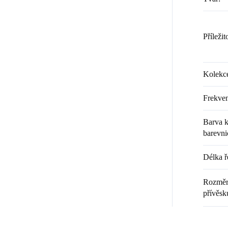
Příležit
Kolekc
Frekven
Barva k
barevni
Délka ř
Rozměr 
přívěsk