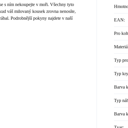
 se s ním nekoupejte v moři. Všechny tyto
Hmotno
Pokud váš milovaný kousek zrovna nenosíte,
rábal. Podrobnější pokyny najdete v naší
EAN
:
Pro ko
Materiá
Typ pr
Typ kry
Barva k
Typ náh
Barva 
Tvar
: