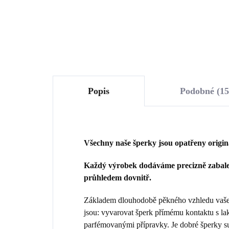
Do košíku
Popis
Podobné (15
Všechny naše šperky jsou opatřeny origi
Každý výrobek dodáváme precizně zabalen
průhledem dovnitř.
Základem dlouhodobě pěkného vzhledu vašeho
jsou: vyvarovat šperk přímému kontaktu s la
parfémovanými přípravky. Je dobré šperky sun