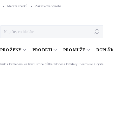
Měření šperků
Zakázková výroba
Naše výroba
Péče o šperk
Hledat
PRO ŽENY
PRO DĚTI
PRO MUŽE
DOPLŇ
lník s kamenem ve tvaru srdce půlka zdobená krystaly Swarovski Crystal
827 Kč
683,47 Kč bez DPH
Měrná
SKLADEM
(>5 KS)