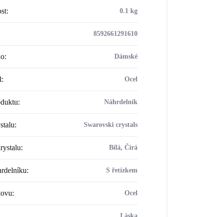
st
:
0.1 kg
8592661291610
ho
:
Dámské
l
:
Ocel
oduktu
:
Náhrdelník
stalu
:
Swarovski crystals
rystalu
:
Bílá, Čirá
rdelníku
:
S řetízkem
kovu
:
Ocel
Láska