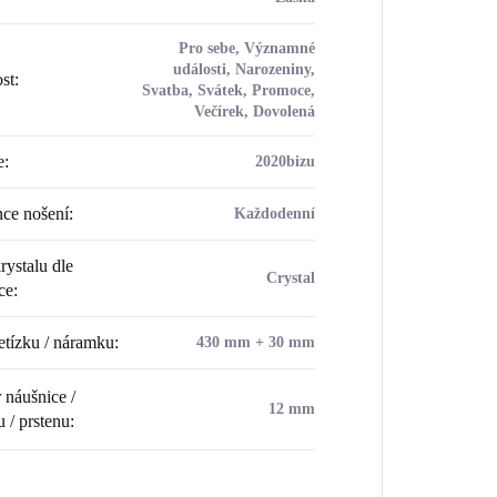
Pro sebe, Významné
události, Narozeniny,
ost
:
Svatba, Svátek, Promoce,
Večírek, Dovolená
e
:
2020bizu
ce nošení
:
Každodenní
rystalu dle
Crystal
ce
:
etízku / náramku
:
430 mm + 30 mm
náušnice /
12 mm
u / prstenu
: