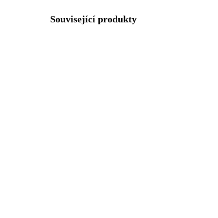
Související produkty
92300530CR
SKLADEM
(>5 KS)
Stříbrný náhrdelník
Náh
kroužek s krystaly
sli
Swarovski Crystal (Stříbro
jed
925/1000)
Swa
1 054 Kč
81
871,07 Kč bez DPH
669