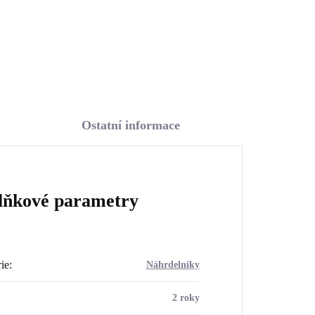
Do košíku
Ostatní informace
lňkové parametry
ie
:
Náhrdelníky
2 roky