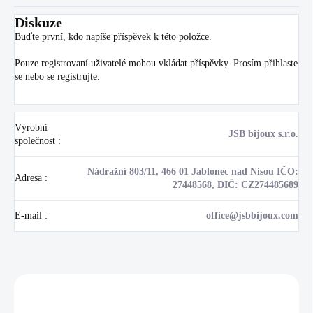
Diskuze
Buďte první, kdo napíše příspěvek k této položce.
Pouze registrovaní uživatelé mohou vkládat příspěvky. Prosím
přihlaste
se
nebo se
registrujte
.
Výrobní
JSB bijoux s.r.o.
společnost
:
Nádražní 803/11, 466 01 Jablonec nad Nisou IČO:
Adresa
:
27448568, DIČ: CZ274485689
E-mail
:
office@jsbbijoux.com
Zákazníci také nakoupili