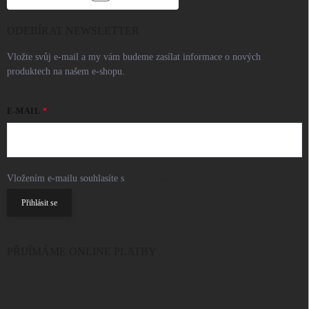
ODEBÍRAT NEWSLETTER
Vložte svůj e-mail a my vám budeme zasílat informace o nových
produktech na našem e-shopu.
E-MAIL
Vložením e-mailu souhlasíte s
podmínkami ochrany osobních údajů
Přihlásit se
PŘIJÍMÁME ONLINE PLATBY