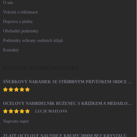
O nás
Vrácení a reklamace
Doprava a platba
Obchodní podmínky
Podmínky ochrany osobních údajů
Kontakty
POSLEDNÍ HODNOCENÍ ŠPERKŮ
ŠŇŮRKOVÝ NÁRAMEK SE STŘÍBRNÝM PŘÍVĚSKEM SRDCE A KRYSTALY SWAROVSKI CRYSTAL (STŘÍBRO 925/1000)
OCELOVÝ NÁHRDELNÍK RŮŽENEC S KŘÍŽKEM A MEDAILONEM
LUCIE MATLOVA
Naprosto super
ZLATÉ OCELOVÉ NÁUŠNICE KRUHY 20MM BEZ KRYSTALŮ