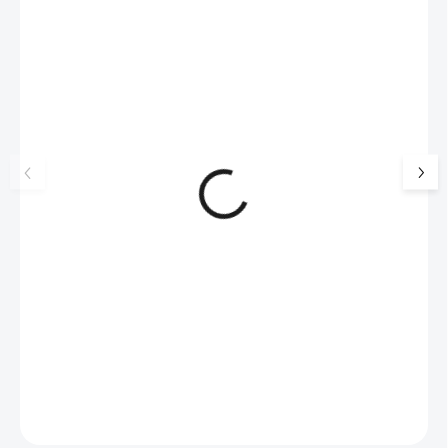
NOVINKA
17405
🇨🇿 ČESKÁ VÝROBA
Luxusní dárková krabička na
Šperkovnice malá b
šperky JSB - šedá
399 Kč
330 Kč bez DPH
99 Kč
SKLADEM
(>5 KS)
82 Kč bez DPH
Do košíku
Do košíku