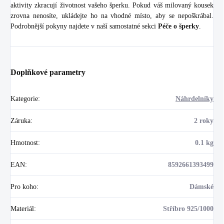
aktivity zkracují životnost vašeho šperku. Pokud váš milovaný kousek
zrovna nenosíte, ukládejte ho na vhodné místo, aby se nepoškrábal.
Podrobnější pokyny najdete v naší samostatné sekci
Péče o šperky
.
Doplňkové parametry
Kategorie
:
Náhrdelníky
Záruka
:
2 roky
Hmotnost
:
0.1 kg
EAN
:
8592661393499
Pro koho
:
Dámské
Materiál
:
Stříbro 925/1000