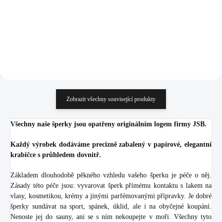
568,60 Kč bez DPH
790,08 Kč bez DPH
Do košíku
Do košíku
Zobrazit všechny související produkty
Všechny naše šperky jsou opatřeny originálním logem firmy JSB.
Každý výrobek dodáváme precizně zabalený v papírové, elegantní
krabičce s průhledem dovnitř.
Základem dlouhodobě pěkného vzhledu vašeho šperku je péče o něj.
Zásady této péče jsou: vyvarovat šperk přímému kontaktu s lakem na
vlasy, kosmetikou, krémy a jinými parfémovanými přípravky. Je dobré
šperky sundávat na sport, spánek, úklid, ale i na obyčejné koupání.
Nenoste jej do sauny, ani se s ním nekoupejte v moři. Všechny tyto