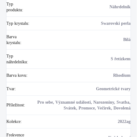
Typ
Náhrdelník
produktu
:
Typ krystalu
:
Swarovski perla
Barva
Bílá
krystalu
:
Typ
S řetízkem
náhrdelníku
:
Barva kovu
:
Rhodium
Tvar
:
Geometrické tvary
Pro sebe, Významné události, Narozeniny, Svatba,
Příležitost
:
Svátek, Promoce, Večírek, Dovolená
Kolekce
:
2022ag
Frekvence