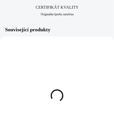
CERTIFIKÁT KVALITY
Originalita šperku zaručena
Související produkty
92400466WH
61300989CR
SKLADEM
SKLADEM
(>5 KS)
(>5 KS)
Stříbrné náušnice klapky
Ocelový náhrdelník
se samostatnou bílou
kolečko, čárka, kapka s
perlou (Stříbro 925/1000)
krystaly Swarovski
Crystal
688 Kč
956 Kč