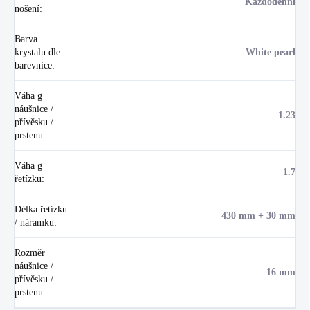
Každodenní
nošení
:
Barva
krystalu dle
White pearl
barevnice
:
Váha g
náušnice /
1.23
přívěsku /
prstenu
:
Váha g
1.7
řetízku
:
Délka řetízku
430 mm + 30 mm
/ náramku
:
Rozměr
náušnice /
16 mm
přívěsku /
prstenu
: