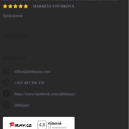
MARKÉTA VOVSÍKOVÁ
Spokojenost
FACEBOOK
KONTAKT
office
@
jsbbijoux.com
+420 483 306 456
https://www.facebook.com/jsbbijoux/
jsbbijoux