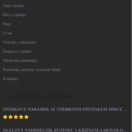
Naše výroba
Péče o šperky
Punc
O nás
Vrácení a reklamace
Doprava a platba
Obchodní podmínky
Podmínky ochrany osobních údajů
Kontakty
POSLEDNÍ HODNOCENÍ ŠPERKŮ
ŠŇŮRKOVÝ NÁRAMEK SE STŘÍBRNÝM PŘÍVĚSKEM SRDCE A KRYSTALY SWAROVSKI CRYSTAL (STŘÍBRO 925/1000)
OCELOVÝ NÁHRDELNÍK RŮŽENEC S KŘÍŽKEM A MEDAILONEM