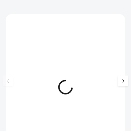
Zákazníci také nakoupili
NOVINKA
17405
🇨🇿 ČESKÁ VÝROBA
Luxusní dárková krabička na
Šperkovnice malá b
šperky JSB - šedá
399 Kč
330 Kč bez DPH
99 Kč
SKLADEM
(>5 KS)
82 Kč bez DPH