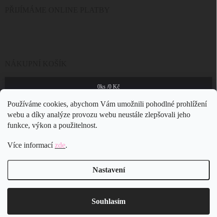
PŘIJÍMÁME ONLINE PLATBY
NÁKUPNÍ KOŠÍK
0
ks /
0 Kč
Používáme cookies, abychom Vám umožnili pohodlné prohlížení
webu a díky analýze provozu webu neustále zlepšovali jeho
funkce, výkon a použitelnost.
Více informací
zde
.
Nastavení
Copyright 2026
JSB Bijoux s.r.o.
. Všechna práva vyhrazena.
Souhlasím
Vytvořil Shoptet