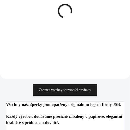
Stříbrný náhrdelník tři
Náhrdelník z bižuterní
jemné řetízky (Stříbro
slitiny květ s barevným
925/1000)
smaltem a krystaly
Swarovski Blue
1 485 Kč
628 Kč
1 227,27 Kč bez DPH
519,01 Kč bez DPH
Do košíku
Do košíku
Zobrazit všechny související produkty
Všechny naše šperky jsou opatřeny originálním logem firmy JSB.
Každý výrobek dodáváme precizně zabalený v papírové, elegantní
krabičce s průhledem dovnitř.