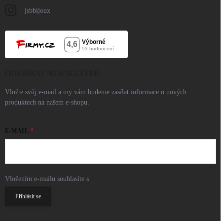
jsbbijoux
ODEBÍRAT NEWSLETTER
Vložte svůj e-mail a my vám budeme zasílat informace o nových
produktech na našem e-shopu.
E-MAIL
Vložením e-mailu souhlasíte s
podmínkami ochrany osobních údajů
Přihlásit se