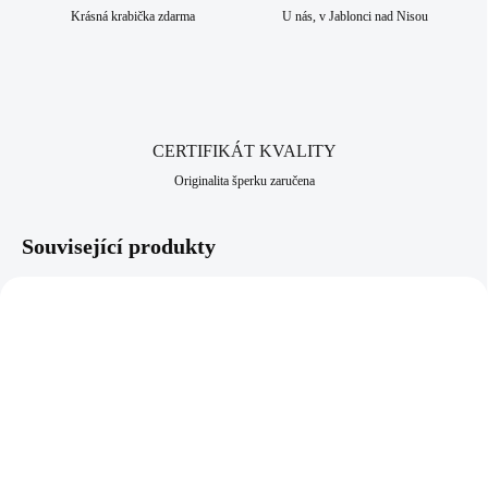
Krásná krabička zdarma
U nás, v Jablonci nad Nisou
CERTIFIKÁT KVALITY
Originalita šperku zaručena
Související produkty
92300585R
61300646BL
SKLADEM
SKLADEM
(>5 KS)
(>5 KS)