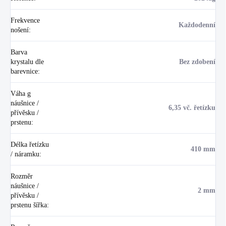
Frekvence
Každodenní
nošení
:
Barva
krystalu dle
Bez zdobení
barevnice
:
Váha g
náušnice /
6,35 vč. řetízku
přívěsku /
prstenu
:
Délka řetízku
410 mm
/ náramku
:
Rozměr
náušnice /
2 mm
přívěsku /
prstenu šířka
: