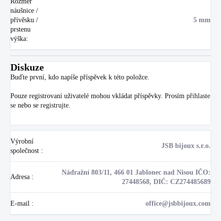
Rozměr
náušnice /
přívěsku /
5 mm
prstenu
výška
:
Diskuze
Buďte první, kdo napíše příspěvek k této položce.
Pouze registrovaní uživatelé mohou vkládat příspěvky. Prosím
přihlaste
se
nebo se
registrujte
.
Výrobní
JSB bijoux s.r.o.
společnost
:
Nádražní 803/11, 466 01 Jablonec nad Nisou IČO:
Adresa
:
27448568, DIČ: CZ274485689
E-mail
:
office@jsbbijoux.com