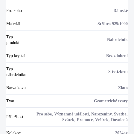
Pro koho
:
Dámské
Materiál
:
Stříbro 925/1000
Typ
Náhrdelník
produktu
:
Typ krystalu
:
Bez zdobení
Typ
S řetízkem
náhrdelníku
:
Barva kovu
:
Zlato
Tvar
:
Geometrické tvary
Pro sebe, Významné události, Narozeniny, Svatba,
Příležitost
:
Svátek, Promoce, Večírek, Dovolená
Kolekce
:
2024ag