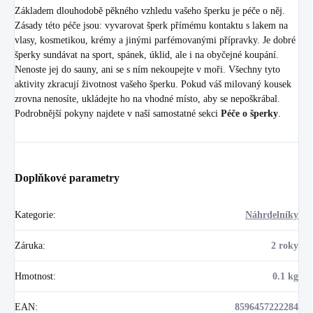
Základem dlouhodobě pěkného vzhledu vašeho šperku je péče o něj.
Zásady této péče jsou: vyvarovat šperk přímému kontaktu s lakem na
vlasy, kosmetikou, krémy a jinými parfémovanými přípravky. Je dobré
šperky sundávat na sport, spánek, úklid, ale i na obyčejné koupání.
Nenoste jej do sauny, ani se s ním nekoupejte v moři. Všechny tyto
aktivity zkracují životnost vašeho šperku. Pokud váš milovaný kousek
zrovna nenosíte, ukládejte ho na vhodné místo, aby se nepoškrábal.
Podrobnější pokyny najdete v naší samostatné sekci
Péče o šperky
.
Doplňkové parametry
Kategorie
:
Náhrdelníky
Záruka
:
2 roky
Hmotnost
:
0.1 kg
EAN
:
8596457222284