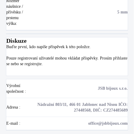
Rozměr
náušnice /
přívěsku /
5 mm
prstenu
výška
:
Diskuze
Buďte první, kdo napíše příspěvek k této položce.
Pouze registrovaní uživatelé mohou vkládat příspěvky. Prosím
přihlaste
se
nebo se
registrujte
.
Výrobní
JSB bijoux s.r.o.
společnost
:
Nádražní 803/11, 466 01 Jablonec nad Nisou IČO:
Adresa
:
27448568, DIČ: CZ274485689
E-mail
:
office@jsbbijoux.com