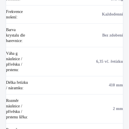
Frekvence
Každodenní
nošení
:
Barva
krystalu dle
Bez zdobení
barevnice
:
Váha g
náušnice /
6,35 vč. řetízku
přívěsku /
prstenu
:
Délka řetízku
410 mm
/ náramku
:
Rozměr
náušnice /
2 mm
přívěsku /
prstenu šířka
: