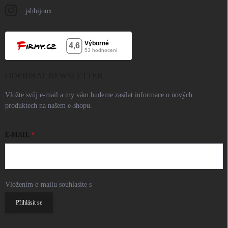
jsbbijoux
ODEBÍRAT NEWSLETTER
Vložte svůj e-mail a my vám budeme zasílat informace o nových
produktech na našem e-shopu.
E-MAIL
Vložením e-mailu souhlasíte s
podmínkami ochrany osobních údajů
Přihlásit se