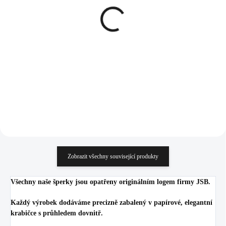
Pozlacený stříbrný
Náhrdelník z bižuterní
náhrdelník tři jemné
slitiny kruh do půlky
řetízky (Stříbro 925/1000)
vyplněný krystaly
Swarovski Hematite
1 485 Kč
1 494 Kč
1 227,27 Kč bez DPH
1 234,71 Kč bez DPH
Do košíku
Do košíku
Zobrazit všechny související produkty
Všechny naše šperky jsou opatřeny originálním logem firmy JSB.
Každý výrobek dodáváme precizně zabalený v papírové, elegantní
krabičce s průhledem dovnitř.