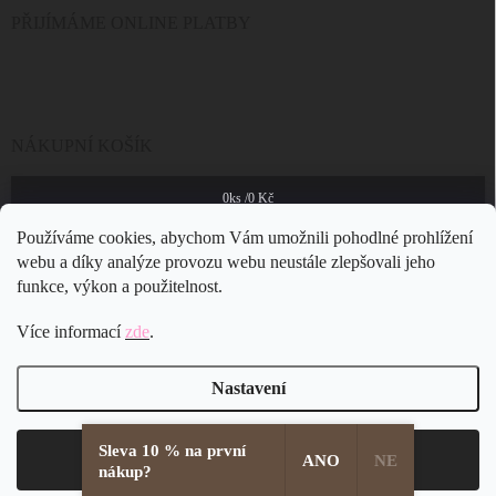
PŘIJÍMÁME ONLINE PLATBY
NÁKUPNÍ KOŠÍK
0
ks /
0 Kč
Používáme cookies, abychom Vám umožnili pohodlné prohlížení
webu a díky analýze provozu webu neustále zlepšovali jeho
funkce, výkon a použitelnost.
Více informací
zde
.
Nastavení
Sleva 10 % na první
Copyright 2026
JSB Bijoux s.r.o.
. Všechna práva vyhrazena.
Souhlasím
ANO
NE
nákup?
Vytvořil Shoptet