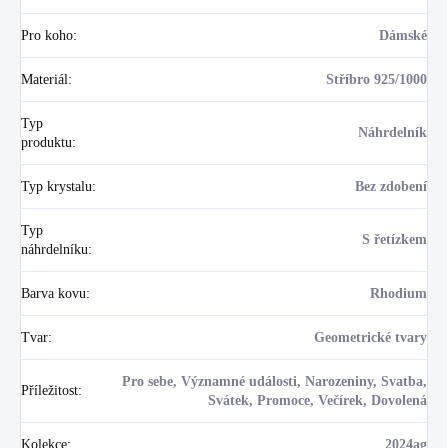
Pro koho
:
Dámské
Materiál
:
Stříbro 925/1000
Typ
Náhrdelník
produktu
:
Typ krystalu
:
Bez zdobení
Typ
S řetízkem
náhrdelníku
:
Barva kovu
:
Rhodium
Tvar
:
Geometrické tvary
Pro sebe, Významné události, Narozeniny, Svatba,
Příležitost
:
Svátek, Promoce, Večírek, Dovolená
Kolekce
:
2024ag