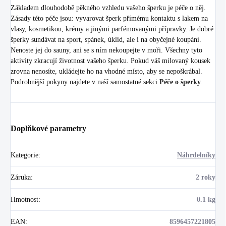
Základem dlouhodobě pěkného vzhledu vašeho šperku je péče o něj.
Zásady této péče jsou: vyvarovat šperk přímému kontaktu s lakem na
vlasy, kosmetikou, krémy a jinými parfémovanými přípravky. Je dobré
šperky sundávat na sport, spánek, úklid, ale i na obyčejné koupání.
Nenoste jej do sauny, ani se s ním nekoupejte v moři. Všechny tyto
aktivity zkracují životnost vašeho šperku. Pokud váš milovaný kousek
zrovna nenosíte, ukládejte ho na vhodné místo, aby se nepoškrábal.
Podrobnější pokyny najdete v naší samostatné sekci
Péče o šperky
.
Doplňkové parametry
Kategorie
:
Náhrdelníky
Záruka
:
2 roky
Hmotnost
:
0.1 kg
EAN
:
8596457221805