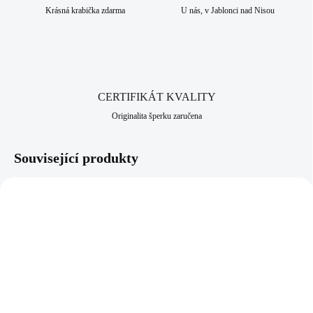
Krásná krabička zdarma
U nás, v Jablonci nad Nisou
CERTIFIKÁT KVALITY
Originalita šperku zaručena
Související produkty
92300585G
61300635HEM
SKLADEM
SKLADEM
(>5 KS)
(>5 KS)