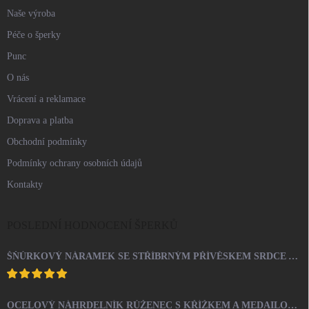
Naše výroba
Péče o šperky
Punc
O nás
Vrácení a reklamace
Doprava a platba
Obchodní podmínky
Podmínky ochrany osobních údajů
Kontakty
POSLEDNÍ HODNOCENÍ ŠPERKŮ
ŠŇŮRKOVÝ NÁRAMEK SE STŘÍBRNÝM PŘÍVĚSKEM SRDCE A KRYSTALY SWAROVSKI CRYSTAL (STŘÍBRO 925/1000)
OCELOVÝ NÁHRDELNÍK RŮŽENEC S KŘÍŽKEM A MEDAILONEM