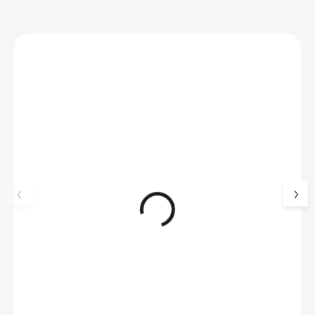
Zákazníci také nakoupili
NOVINKA
💎 RUČNÍ PRÁCE
17405
🇨🇿 ČESKÁ VÝROBA
🇨🇿 ČESKÁ VÝROBA
Luxusní dárková krabička na
Náušnice puzety z b
šperky JSB - šedá
slitiny květ posklá
krystalů Swarovsk
99 Kč
SKLADEM
564 Kč
(>5 KS)
82 Kč bez DPH
466 Kč bez DPH