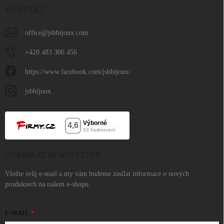
KONTAKT
office
@
jsbbijoux.com
+420 483 306 456
https://www.facebook.com/jsbbijoux/
jsbbijoux
ODEBÍRAT NEWSLETTER
Vložte svůj e-mail a my vám budeme zasílat informace o nových
produktech na našem e-shopu.
E-MAIL