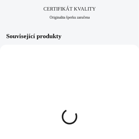
CERTIFIKÁT KVALITY
Originalita šperku zaručena
Související produkty
61510003G-CR
61510003G-GSH
SKLADEM
SKLADEM
(>5 KS)
(>5 KS)
Zlatý ocelový náramek
Zlatý ocelový náramek
oblouček na kruhu s
oblouček na kruhu s
krystaly Swarovski
krystaly Swarovski
Crystal
Golden Shadow
1 043 Kč
1 043 Kč