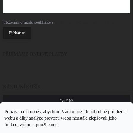
Vložením e-mailu souhlasíte s
podmínkami ochrany osobních údajů
Přihlásit se
PŘIJÍMÁME ONLINE PLATBY
NÁKUPNÍ KOŠÍK
0
ks /
0 Kč
Používáme cookies, abychom Vám umožnili pohodlné prohlížení
webu a díky analýze provozu webu neustále zlepšovali jeho
funkce, výkon a použitelnost.