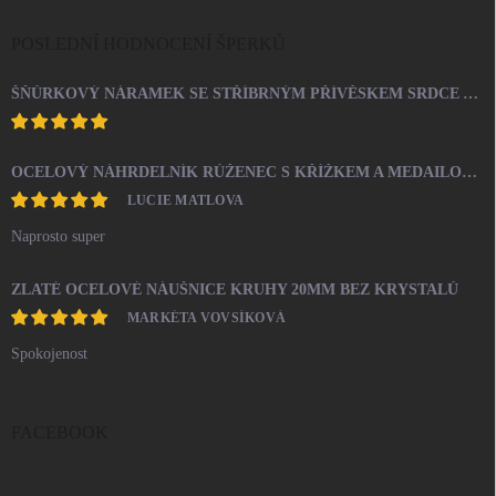
POSLEDNÍ HODNOCENÍ ŠPERKŮ
ŠŇŮRKOVÝ NÁRAMEK SE STŘÍBRNÝM PŘÍVĚSKEM SRDCE A KRYSTALY SWAROVSKI CRYSTAL (STŘÍBRO 925/1000)
OCELOVÝ NÁHRDELNÍK RŮŽENEC S KŘÍŽKEM A MEDAILONEM
LUCIE MATLOVA
Naprosto super
ZLATÉ OCELOVÉ NÁUŠNICE KRUHY 20MM BEZ KRYSTALŮ
MARKÉTA VOVSÍKOVÁ
Spokojenost
FACEBOOK