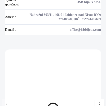
JSB bijoux s.r.o.
společnost
:
Nádražní 803/11, 466 01 Jablonec nad Nisou IČO:
Adresa
:
27448568, DIČ: CZ274485689
E-mail
:
office@jsbbijoux.com
Zákazníci také nakoupili
NOVINKA
💎 RUČNÍ PRÁCE
17405
🇨🇿 ČESKÁ VÝROBA
🇨🇿 ČESKÁ VÝROBA