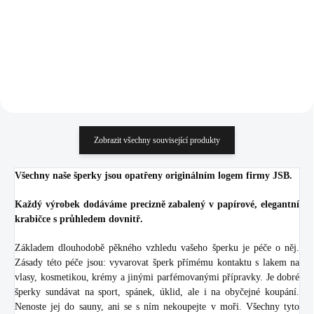
861,98 Kč bez DPH
861,98 Kč bez DPH
Do košíku
Do košíku
Zobrazit všechny související produkty
Všechny naše šperky jsou opatřeny originálním logem firmy JSB.
Každý výrobek dodáváme precizně zabalený v papírové, elegantní
krabičce s průhledem dovnitř.
Základem dlouhodobě pěkného vzhledu vašeho šperku je péče o něj.
Zásady této péče jsou: vyvarovat šperk přímému kontaktu s lakem na
vlasy, kosmetikou, krémy a jinými parfémovanými přípravky. Je dobré
šperky sundávat na sport, spánek, úklid, ale i na obyčejné koupání.
Nenoste jej do sauny, ani se s ním nekoupejte v moři. Všechny tyto