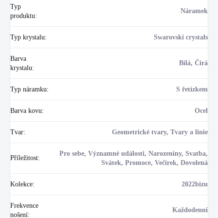
Typ
Náramek
produktu
:
Typ krystalu
:
Swarovski crystals
Barva
Bílá, Čirá
krystalu
:
Typ náramku
:
S řetízkem
Barva kovu
:
Ocel
Tvar
:
Geometrické tvary, Tvary a linie
Pro sebe, Významné události, Narozeniny, Svatba,
Příležitost
:
Svátek, Promoce, Večírek, Dovolená
Kolekce
:
2022bizu
Frekvence
Každodenní
nošení
: