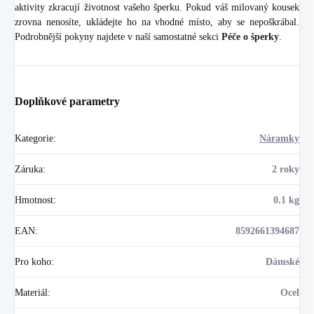
aktivity zkracují životnost vašeho šperku. Pokud váš milovaný kousek
zrovna nenosíte, ukládejte ho na vhodné místo, aby se nepoškrábal.
Podrobnější pokyny najdete v naší samostatné sekci
Péče o šperky
.
Doplňkové parametry
Kategorie
:
Náramky
Záruka
:
2 roky
Hmotnost
:
0.1 kg
EAN
:
8592661394687
Pro koho
:
Dámské
Materiál
:
Ocel