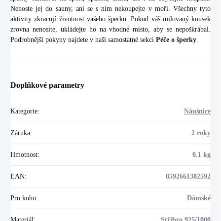
Nenoste jej do sauny, ani se s ním nekoupejte v moři. Všechny tyto
aktivity zkracují životnost vašeho šperku. Pokud váš milovaný kousek
zrovna nenosíte, ukládejte ho na vhodné místo, aby se nepoškrábal.
Podrobnější pokyny najdete v naší samostatné sekci
Péče o šperky
.
Doplňkové parametry
Kategorie
:
Náušnice
Záruka
:
2 roky
Hmotnost
:
0.1 kg
EAN
:
8592661382592
Pro koho
:
Dámské
Materiál
:
Stříbro 925/1000