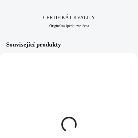
CERTIFIKÁT KVALITY
Originalita šperku zaručena
Související produkty
NOVINKA
92400382RH
61410362CR
SKLADEM
SKLADEM
(>5 KS)
(>5 KS)
Stříbrné náušnice kreole
Ocelové náušnice puzety
po obvodu ostny kovové
dlouhé zvlněné s krystalem
bez krystalů (Stříbro
Swarovski Crystal