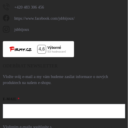
+420 483 306 456
https://www.facebook.com/jsbbijoux/
jsbbijoux
ODEBÍRAT NEWSLETTER
Vložte svůj e-mail a my vám budeme zasílat informace o nových
produktech na našem e-shopu.
E-MAIL
Vložením e-mailu souhlasíte s
podmínkami ochrany osobních údajů