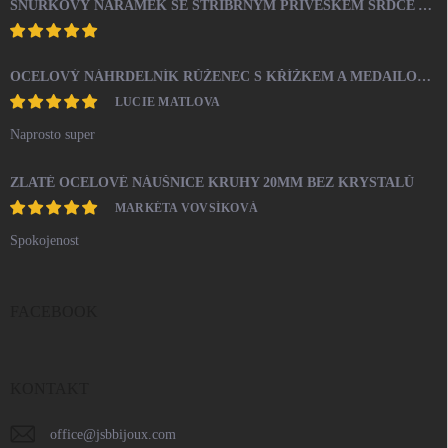
ŠŇŮRKOVÝ NÁRAMEK SE STŘÍBRNÝM PŘÍVĚSKEM SRDCE A KRYSTALY SWAROVSKI CRYSTAL (STŘÍBRO 925/1000)
OCELOVÝ NÁHRDELNÍK RŮŽENEC S KŘÍŽKEM A MEDAILONEM
LUCIE MATLOVA
Naprosto super
ZLATÉ OCELOVÉ NÁUŠNICE KRUHY 20MM BEZ KRYSTALŮ
MARKÉTA VOVSÍKOVÁ
Spokojenost
FACEBOOK
KONTAKT
office
@
jsbbijoux.com