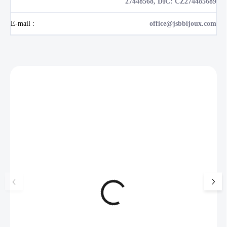
27448568, DIČ: CZ274485689
E-mail
:
office@jsbbijoux.com
Zákazníci také nakoupili
NOVINKA
💎 RUČNÍ PRÁCE
17405
🇨🇿 ČESKÁ VÝROBA
🇨🇿 ČESKÁ VÝROBA
Luxusní dárková krabička na
Ocelové náušnice 
šperky JSB - šedá
bez krystalů