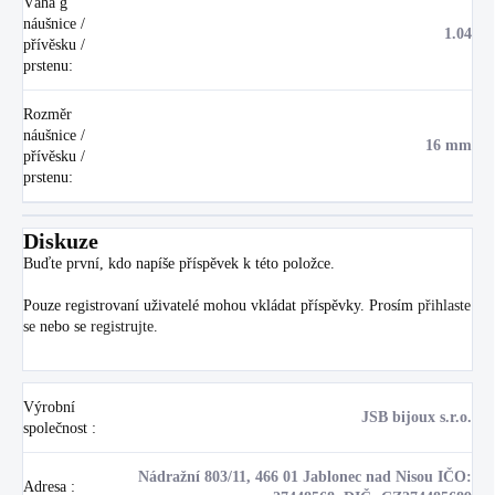
Váha g
náušnice /
1.04
přívěsku /
prstenu
:
Rozměr
náušnice /
16 mm
přívěsku /
prstenu
:
Diskuze
Buďte první, kdo napíše příspěvek k této položce.
Pouze registrovaní uživatelé mohou vkládat příspěvky. Prosím
přihlaste
se
nebo se
registrujte
.
Výrobní
JSB bijoux s.r.o.
společnost
:
Nádražní 803/11, 466 01 Jablonec nad Nisou IČO:
Adresa
: