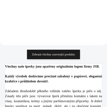
925/1000)
901 Kč
654 Kč
744,63 Kč bez DPH
540,50 Kč bez DPH
Do košíku
Do košíku
Zobrazit všechny související produkty
Všechny naše šperky jsou opatřeny originálním logem firmy JSB.
Každý výrobek dodáváme precizně zabalený v papírové, elegantní
krabičce s průhledem dovnitř.
Základem dlouhodobě pěkného vzhledu vašeho šperku je péče o něj.
Zásady této péče jsou: vyvarovat šperk přímému kontaktu s lakem na
vlasy, kosmetikou, krémy a jinými parfémovanými přípravky. Je dobré
šperky sundávat na sport, spánek, úklid, ale i na obyčejné koupání.