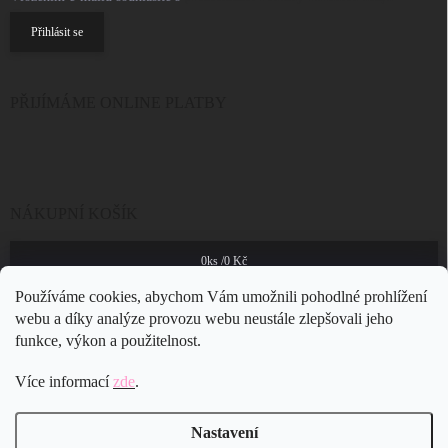
Přihlásit se
PŘIJÍMÁME ONLINE PLATBY
NÁKUPNÍ KOŠÍK
0
ks /
0 Kč
Používáme cookies, abychom Vám umožnili pohodlné prohlížení
webu a díky analýze provozu webu neustále zlepšovali jeho
funkce, výkon a použitelnost.
Více informací
zde
.
Nastavení