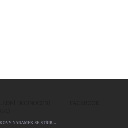
Do košíku
LEDNÍ HODNOCENÍ
FACEBOOK
RKŮ
ŠŇŮRKOVÝ NÁRAMEK SE STŘÍBRNÝM PŘÍVĚSKEM SRDCE A KRYSTALY SWAROVSKI CRYSTAL (STŘÍBRO 925/1000)