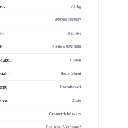
st
:
0.1 kg
8592661393987
ho
:
Dámské
l
:
Stříbro 925/1000
oduktu
:
Prsten
stalu
:
Bez zdobení
tenu
:
Roztahovací
kovu
:
Zlato
Geometrické tvary
Pro sebe, Významné