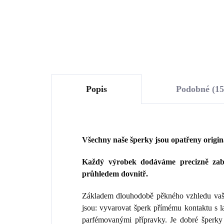
Do košíku
Popis
Podobné (15
Všechny naše šperky jsou opatřeny origi
Každý výrobek dodáváme precizně zaba
průhledem dovnitř.
Základem dlouhodobě pěkného vzhledu vaše
jsou: vyvarovat šperk přímému kontaktu s 
parfémovanými přípravky. Je dobré šperky 