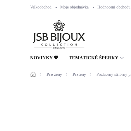
Přejít
Velkoobchod
Moje objednávka
Hodnocení obchodu
na
obsah
NOVINKY 💖
TEMATICKÉ ŠPERKY
Domů
Pro ženy
Prsteny
Pozlacený stříbrný p
Neohodnoceno
Podrobnosti hodnocení
🇨🇿 ČESKÁ VÝROBA
💎 RUČNÍ PRÁCE