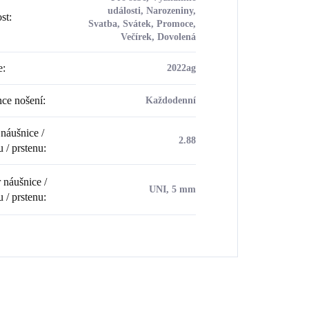
události, Narozeniny,
ost
:
Svatba, Svátek, Promoce,
Večírek, Dovolená
e
:
2022ag
ce nošení
:
Každodenní
náušnice /
2.88
u / prstenu
:
náušnice /
UNI, 5 mm
u / prstenu
: