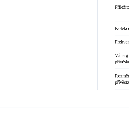
Příležit
Kolekc
Frekven
Váha g 
přívěsk
Rozměr 
přívěsk