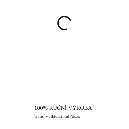
cena:
MŮŽEME DORUČIT DO:
13.8.
−
+
Pozlacený prsten vpředu otev
kovovou kuličkou. Tento prsten
překrásně ozdobí Vaši ruku. U
příležitosti, ale i na každodenn
DETAILNÍ INFORMACE
sedne na každou velikost prstu.
Jako povrchová úprava je zde 
pevnost a odolnost vůči černání
pro alergiky a citlivější lidi. J
srdci Jizerských hor, ve městě
a bižuterní historii.
100% RUČNÍ VÝROBA
U nás, v Jablonci nad Nisou