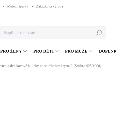
Měření šperků
Zakázková výroba
Naše výroba
Péče o šperk
Hledat
PRO ŽENY
PRO DĚTI
PRO MUŽE
DOPLŇ
rsten a dvě kovové kuličky na spirále bez krystalů (Stříbro 925/1000)
1 104 Kč
912,40 Kč bez DPH
Měrná
SKLADEM
(>5 KS)