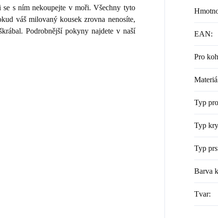
i se s ním nekoupejte v moři. Všechny tyto
Hmotno
 Pokud váš milovaný kousek zrovna nenosíte,
škrábal. Podrobnější pokyny najdete v naší
EAN
:
Pro ko
Materiá
Typ pr
Typ kry
Typ prs
Barva 
Tvar
: