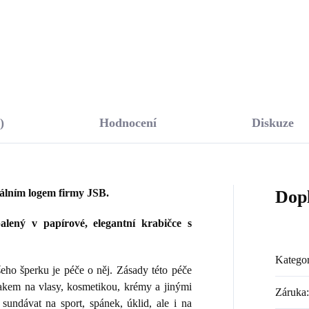
Do košíku
Do košíku
)
Hodnocení
Diskuze
nálním logem firmy JSB.
Dop
lený v papírové, elegantní krabičce s
Kategor
ho šperku je péče o něj. Zásady této péče
lakem na vlasy, kosmetikou, krémy a jinými
Záruka
:
sundávat na sport, spánek, úklid, ale i na