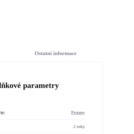
Do košíku
Ostatní informace
lňkové parametry
ie
:
Prsteny
2 roky