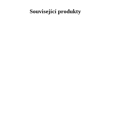
Související produkty
92700477RH
SKLADEM
(>5 KS)
Stříbrný prsten a dvě
Poz
kovové kuličky na spirále
dvě
bez krystalů (Stříbro
kry
925/1000)
925
1 104 Kč
1 
912,40 Kč bez DPH
1 0