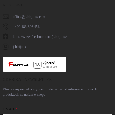
KONTAKT
office
@
jsbbijoux.com
+420 483 306 456
https://www.facebook.com/jsbbijoux/
jsbbijoux
ODEBÍRAT NEWSLETTER
Vložte svůj e-mail a my vám budeme zasílat informace o nových
produktech na našem e-shopu.
E-MAIL