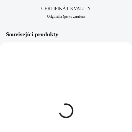
CERTIFIKÁT KVALITY
Originalita šperku zaručena
Související produkty
61500847CR
61500847LCTOP
SKLADEM
SKLADEM
(>5 KS)
(>5 KS)
Šňůrkový náramek a pět
Šňůrkový náramek a pět
korálků Swarovski
korálků Swarovski Light
Crystal
Colorado Topaz
403 Kč
403 Kč