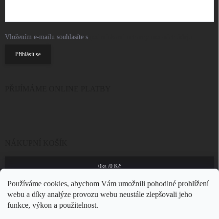
Vložením e-mailu souhlasíte s
podmínkami ochrany osobních údajů
Přihlásit se
PŘIJÍMÁME ONLINE PLATBY
NÁKUPNÍ KOŠÍK
0
ks /
0 Kč
Používáme cookies, abychom Vám umožnili pohodlné prohlížení
webu a díky analýze provozu webu neustále zlepšovali jeho
funkce, výkon a použitelnost.