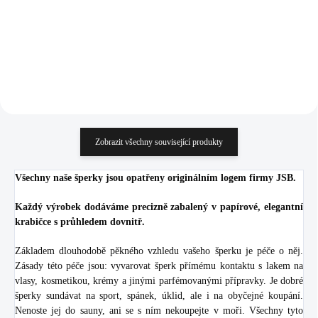
333,06 Kč bez DPH
333,06 Kč bez DPH
Do košíku
Do košíku
Zobrazit všechny související produkty
Všechny naše šperky jsou opatřeny originálním logem firmy JSB.
Každý výrobek dodáváme precizně zabalený v papírové, elegantní
krabičce s průhledem dovnitř.
Základem dlouhodobě pěkného vzhledu vašeho šperku je péče o něj.
Zásady této péče jsou: vyvarovat šperk přímému kontaktu s lakem na
vlasy, kosmetikou, krémy a jinými parfémovanými přípravky. Je dobré
šperky sundávat na sport, spánek, úklid, ale i na obyčejné koupání.
Nenoste jej do sauny, ani se s ním nekoupejte v moři. Všechny tyto