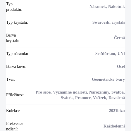
Typ
Náramek, Nákotník
produktu
:
Typ krystalu
:
Swarovski crystals
Barva
Černá
krystalu
:
Typ náramku
:
Se šňůrkou, UNI
Barva kovu
:
Ocel
Tvar
:
Geometrické tvary
Pro sebe, Významné události, Narozeniny, Svatba,
Příležitost
:
Svátek, Promoce, Večírek, Dovolená
Kolekce
:
2021bizu
Frekvence
Každodenní
nošení
: