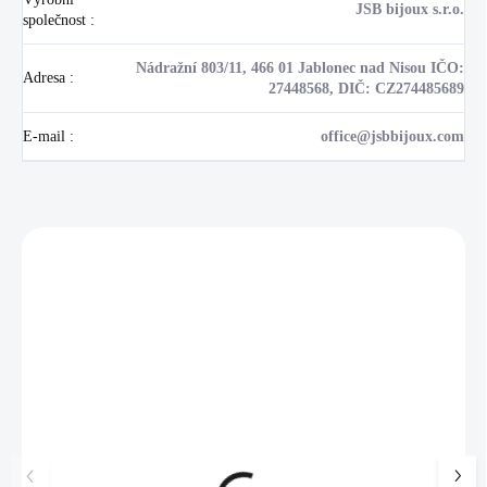
JSB bijoux s.r.o.
společnost
:
Nádražní 803/11, 466 01 Jablonec nad Nisou IČO:
Adresa
:
27448568, DIČ: CZ274485689
E-mail
:
office@jsbbijoux.com
Zákazníci také nakoupili
NOVINKA
💎 RUČNÍ PRÁCE
17405
🇨🇿 ČESKÁ VÝROBA
🇨🇿 ČESKÁ VÝROBA