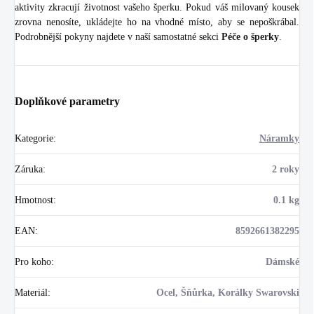
aktivity zkracují životnost vašeho šperku. Pokud váš milovaný kousek
zrovna nenosíte, ukládejte ho na vhodné místo, aby se nepoškrábal.
Podrobnější pokyny najdete v naší samostatné sekci
Péče o šperky
.
Doplňkové parametry
Kategorie
:
Náramky
Záruka
:
2 roky
Hmotnost
:
0.1 kg
EAN
:
8592661382295
Pro koho
:
Dámské
Materiál
:
Ocel, Šňůrka, Korálky Swarovski