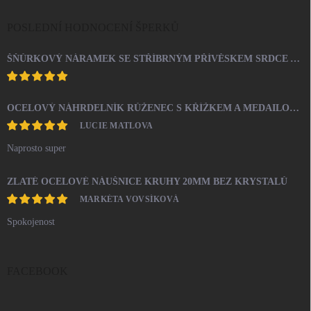
POSLEDNÍ HODNOCENÍ ŠPERKŮ
ŠŇŮRKOVÝ NÁRAMEK SE STŘÍBRNÝM PŘÍVĚSKEM SRDCE A KRYSTALY SWAROVSKI CRYSTAL (STŘÍBRO 925/1000)
OCELOVÝ NÁHRDELNÍK RŮŽENEC S KŘÍŽKEM A MEDAILONEM
LUCIE MATLOVA
Naprosto super
ZLATÉ OCELOVÉ NÁUŠNICE KRUHY 20MM BEZ KRYSTALŮ
MARKÉTA VOVSÍKOVÁ
Spokojenost
FACEBOOK