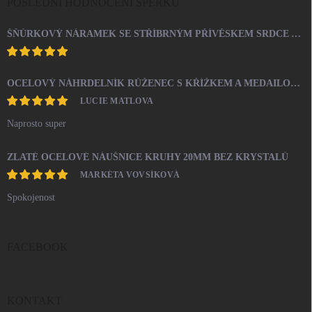
POSLEDNÍ HODNOCENÍ ŠPERKŮ
ŠŇŮRKOVÝ NÁRAMEK SE STŘÍBRNÝM PŘÍVĚSKEM SRDCE A KRYSTALY SWAROVSKI CRYSTAL (STŘÍBRO 925/1000)
OCELOVÝ NÁHRDELNÍK RŮŽENEC S KŘÍŽKEM A MEDAILONEM
LUCIE MATLOVA
Naprosto super
ZLATÉ OCELOVÉ NÁUŠNICE KRUHY 20MM BEZ KRYSTALŮ
MARKÉTA VOVSÍKOVÁ
Spokojenost
FACEBOOK
KONTAKT