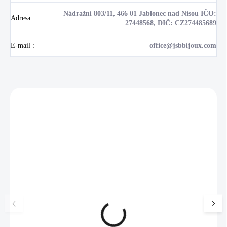
Nádražní 803/11, 466 01 Jablonec nad Nisou IČO:
Adresa
:
27448568, DIČ: CZ274485689
E-mail
:
office@jsbbijoux.com
Zákazníci také nakoupili
NOVINKA
💎 RUČNÍ PRÁCE
17405
🇨🇿 ČESKÁ VÝROBA
🇨🇿 ČESKÁ VÝROBA