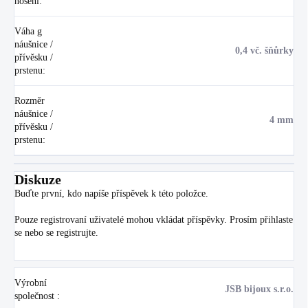
nošení
:
Váha g
náušnice /
0,4 vč. šňůrky
přívěsku /
prstenu
:
Rozměr
náušnice /
4 mm
přívěsku /
prstenu
:
Diskuze
Buďte první, kdo napíše příspěvek k této položce.
Pouze registrovaní uživatelé mohou vkládat příspěvky. Prosím
přihlaste
se
nebo se
registrujte
.
Výrobní
JSB bijoux s.r.o.
společnost
: