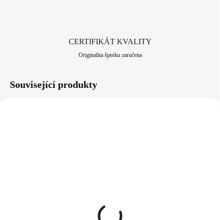
CERTIFIKÁT KVALITY
Originalita šperku zaručena
Související produkty
92300454G
92400454G
SKLADEM
SKLADEM
(>5 KS)
(>5 KS)
Pozlacený stříbrný
Pozlacené stříbrné
náhrdelník mini
náušnice puzety mini