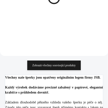
nekonečno kovové bez
nekonečno kovové bez
krystalů (Stříbro
krystalů (Stříbro
965 Kč
690 Kč
925/1000)
925/1000)
797,52 Kč bez DPH
570,25 Kč bez DPH
Do košíku
Do košíku
Zobrazit všechny související produkty
Všechny naše šperky jsou opatřeny originálním logem firmy JSB.
Každý výrobek dodáváme precizně zabalený v papírové, elegantní
krabičce s průhledem dovnitř.
Základem dlouhodobě pěkného vzhledu vašeho šperku je péče o něj.
Zásady této péče jsou: vyvarovat šperk přímému kontaktu s lakem na