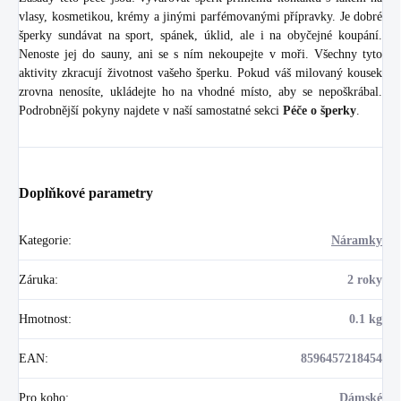
vlasy, kosmetikou, krémy a jinými parfémovanými přípravky. Je dobré
šperky sundávat na sport, spánek, úklid, ale i na obyčejné koupání.
Nenoste jej do sauny, ani se s ním nekoupejte v moři. Všechny tyto
aktivity zkracují životnost vašeho šperku. Pokud váš milovaný kousek
zrovna nenosíte, ukládejte ho na vhodné místo, aby se nepoškrábal.
Podrobnější pokyny najdete v naší samostatné sekci
Péče o šperky
.
Doplňkové parametry
Kategorie
:
Náramky
Záruka
:
2 roky
Hmotnost
:
0.1 kg
EAN
:
8596457218454
Pro koho
:
Dámské