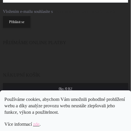
Vložením e-mailu souhlasíte s
podmínkami ochrany osobních údajů
Přihlásit se
PŘIJÍMÁME ONLINE PLATBY
NÁKUPNÍ KOŠÍK
0
ks /
0 Kč
Používáme cookies, abychom Vám umožnili pohodlné prohlížení
webu a díky analýze provozu webu neustále zlepšovali jeho
funkce, výkon a použitelnost.
Více informací
zde
.