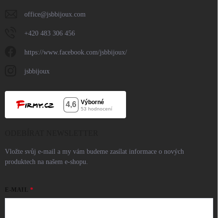
office
@
jsbbijoux.com
+420 483 306 456
https://www.facebook.com/jsbbijoux/
jsbbijoux
ODEBÍRAT NEWSLETTER
Vložte svůj e-mail a my vám budeme zasílat informace o nových
produktech na našem e-shopu.
E-MAIL