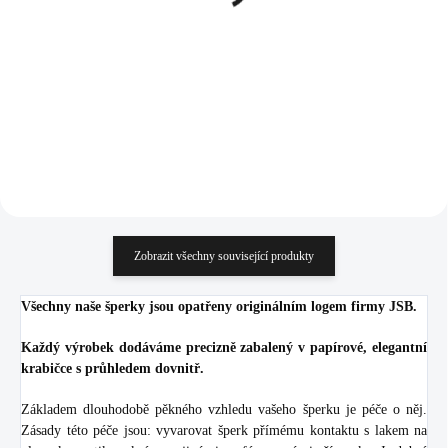
krystalů (Stříbro
bez krystalů (Stříbro
925/1000)
925/1000)
984 Kč
750 Kč
813,22 Kč bez DPH
619,83 Kč bez DPH
Do košíku
Do košíku
Zobrazit všechny související produkty
Všechny naše šperky jsou opatřeny originálním logem firmy JSB.
Každý výrobek dodáváme precizně zabalený v papírové, elegantní
krabičce s průhledem dovnitř.
Základem dlouhodobě pěkného vzhledu vašeho šperku je péče o něj.
Zásady této péče jsou: vyvarovat šperk přímému kontaktu s lakem na