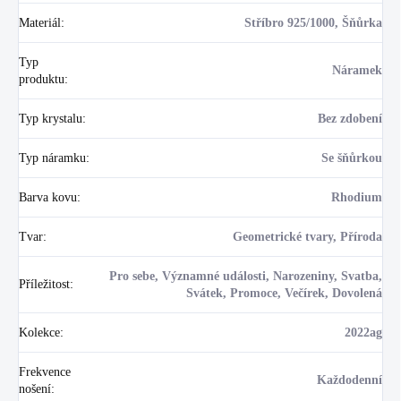
Materiál
:
Stříbro 925/1000, Šňůrka
Typ
Náramek
produktu
:
Typ krystalu
:
Bez zdobení
Typ náramku
:
Se šňůrkou
Barva kovu
:
Rhodium
Tvar
:
Geometrické tvary, Příroda
Pro sebe, Významné události, Narozeniny, Svatba,
Příležitost
:
Svátek, Promoce, Večírek, Dovolená
Kolekce
:
2022ag
Frekvence
Každodenní
nošení
: