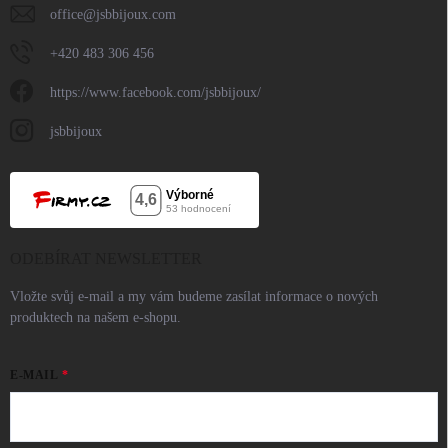
office
@
jsbbijoux.com
+420 483 306 456
https://www.facebook.com/jsbbijoux/
jsbbijoux
ODEBÍRAT NEWSLETTER
Vložte svůj e-mail a my vám budeme zasílat informace o nových
produktech na našem e-shopu.
E-MAIL