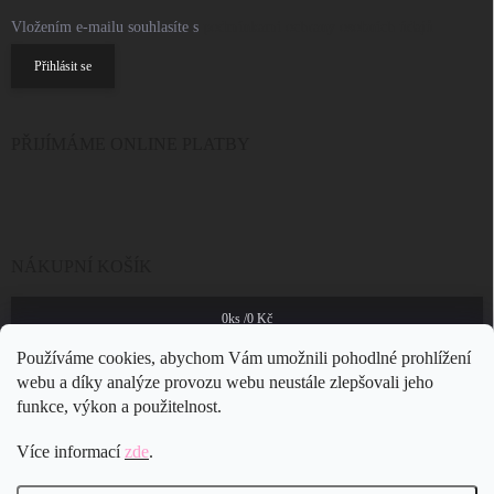
Vložením e-mailu souhlasíte s
podmínkami ochrany osobních údajů
Přihlásit se
PŘIJÍMÁME ONLINE PLATBY
NÁKUPNÍ KOŠÍK
0
ks /
0 Kč
Používáme cookies, abychom Vám umožnili pohodlné prohlížení
webu a díky analýze provozu webu neustále zlepšovali jeho
funkce, výkon a použitelnost.
Více informací
zde
.