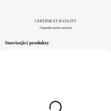
CERTIFIKÁT KVALITY
Originalita šperku zaručena
Související produkty
92300453RH
92400453RH
SKLADEM
SKLADEM
(>5 KS)
(>5 KS)
Stříbrný náhrdelník mini
Stříbrné náušnice puzety
strom života kovový bez
mini strom života kovový