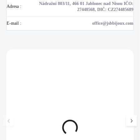
Nádražní 803/11, 466 01 Jablonec nad Nisou IČO:
Adresa
:
27448568, DIČ: CZ274485689
E-mail
:
office@jsbbijoux.com
Zákazníci také nakoupili
NOVINKA
💎 RUČNÍ PRÁCE
17405
🇨🇿 ČESKÁ VÝROBA
🇨🇿 ČESKÁ VÝROBA
Luxusní dárková krabička na
Pánský náhrdelník