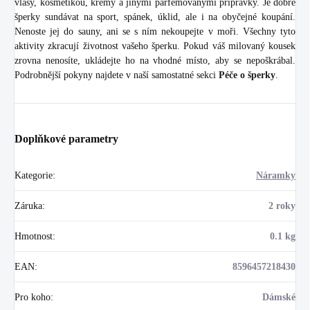
vlasy, kosmetikou, krémy a jinými parfémovanými přípravky. Je dobré
šperky sundávat na sport, spánek, úklid, ale i na obyčejné koupání.
Nenoste jej do sauny, ani se s ním nekoupejte v moři. Všechny tyto
aktivity zkracují životnost vašeho šperku. Pokud váš milovaný kousek
zrovna nenosíte, ukládejte ho na vhodné místo, aby se nepoškrábal.
Podrobnější pokyny najdete v naší samostatné sekci
Péče o šperky
.
Doplňkové parametry
Kategorie
:
Náramky
Záruka
:
2 roky
Hmotnost
:
0.1 kg
EAN
:
8596457218430
Pro koho
:
Dámské