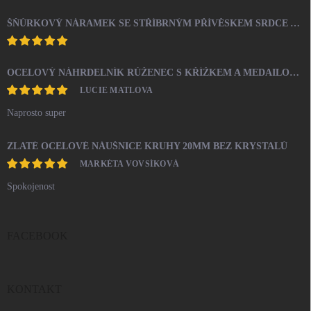
ŠŇŮRKOVÝ NÁRAMEK SE STŘÍBRNÝM PŘÍVĚSKEM SRDCE A KRYSTALY SWAROVSKI CRYSTAL (STŘÍBRO 925/1000)
OCELOVÝ NÁHRDELNÍK RŮŽENEC S KŘÍŽKEM A MEDAILONEM
LUCIE MATLOVA
Naprosto super
ZLATÉ OCELOVÉ NÁUŠNICE KRUHY 20MM BEZ KRYSTALŮ
MARKÉTA VOVSÍKOVÁ
Spokojenost
FACEBOOK
KONTAKT