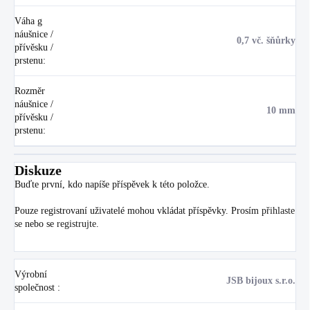
Váha g
náušnice /
0,7 vč. šňůrky
přívěsku /
prstenu
:
Rozměr
náušnice /
10 mm
přívěsku /
prstenu
:
Diskuze
Buďte první, kdo napíše příspěvek k této položce.
Pouze registrovaní uživatelé mohou vkládat příspěvky. Prosím
přihlaste
se
nebo se
registrujte
.
Výrobní
JSB bijoux s.r.o.
společnost
: