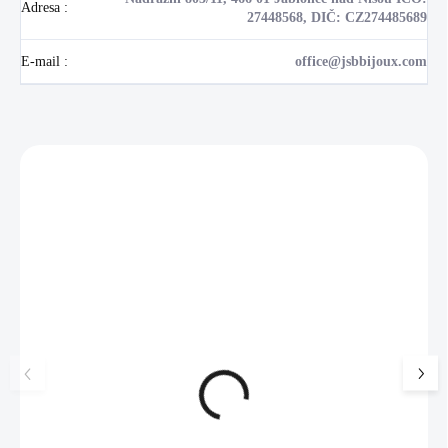
Adresa
:
27448568, DIČ: CZ274485689
E-mail
:
office@jsbbijoux.com
Zákazníci také nakoupili
NOVINKA
💎 RUČNÍ PRÁCE
17405
🇨🇿 ČESKÁ VÝROBA
🇨🇿 ČESKÁ VÝROBA
Luxusní dárková krabička na
Ocelové náušnice 