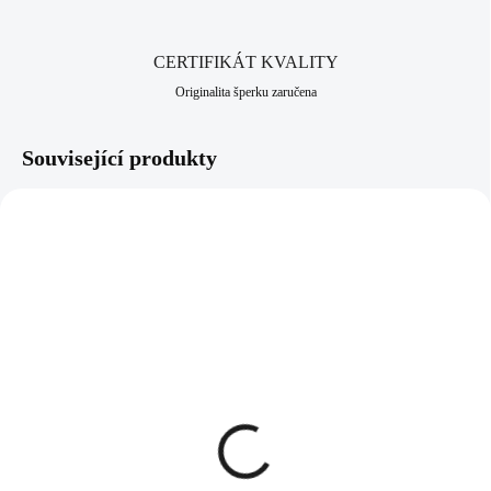
CERTIFIKÁT KVALITY
Originalita šperku zaručena
Související produkty
92300453RH
92300453G
SKLADEM
SKLADEM
(>5 KS)
(>5 KS)
Stříbrný náhrdelník mini
Pozlacený stříbrný
strom života kovový bez
náhrdelník mini strom
krystalů (Stříbro
života kovový bez krystalů