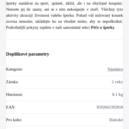
šperky sundávat na sport, spánek, úklid, ale i na obyčejné koupání.
Nenoste jej do sauny, ani se s ním nekoupejte v moři. Všechny tyto
aktivity zkracují životnost vašeho šperku. Pokud váš milovaný kousek
zrovna nenosíte, ukládejte ho na vhodné místo, aby se nepoškrábal.
Podrobnější pokyny najdete v naší samostatné sekci
Péče o šperky
.
Doplňkové parametry
Kategorie
:
Náušnice
Záruka
:
2 roky
Hmotnost
:
0.1 kg
EAN
:
8592661392010
Pro koho
:
Dámské