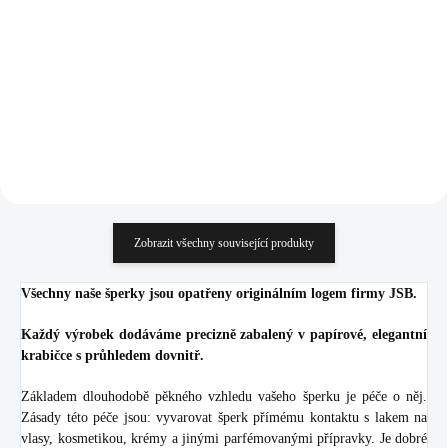
925/1000)
(Stříbro 925/1000)
984 Kč
984 Kč
813,22 Kč bez DPH
813,22 Kč bez DPH
Do košíku
Do košíku
Zobrazit všechny související produkty
Všechny naše šperky jsou opatřeny originálním logem firmy JSB.
Každý výrobek dodáváme precizně zabalený v papírové, elegantní
krabičce s průhledem dovnitř.
Základem dlouhodobě pěkného vzhledu vašeho šperku je péče o něj.
Zásady této péče jsou: vyvarovat šperk přímému kontaktu s lakem na
vlasy, kosmetikou, krémy a jinými parfémovanými přípravky. Je dobré