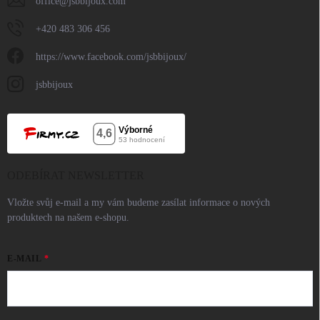
office
@
jsbbijoux.com
+420 483 306 456
https://www.facebook.com/jsbbijoux/
jsbbijoux
ODEBÍRAT NEWSLETTER
Vložte svůj e-mail a my vám budeme zasílat informace o nových
produktech na našem e-shopu.
E-MAIL