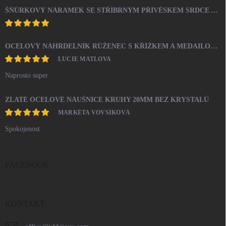
ŠŇŮRKOVÝ NÁRAMEK SE STŘÍBRNÝM PŘÍVĚSKEM SRDCE A KRYSTALY SWAROVSKI CRYSTAL (STŘÍBRO 925/1000)
OCELOVÝ NÁHRDELNÍK RŮŽENEC S KŘÍŽKEM A MEDAILONEM
LUCIE MATLOVA
Naprosto super
ZLATÉ OCELOVÉ NÁUŠNICE KRUHY 20MM BEZ KRYSTALŮ
MARKÉTA VOVSÍKOVÁ
Spokojenost
FACEBOOK
KONTAKT