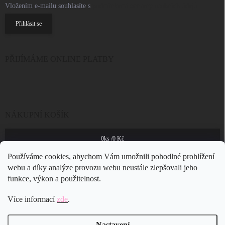
Vložením e-mailu souhlasíte s
podmínkami ochrany osobních údajů
Přihlásit se
PŘIJÍMÁME ONLINE PLATBY
NÁKUPNÍ KOŠÍK
0
ks /
0 Kč
Používáme cookies, abychom Vám umožnili pohodlné prohlížení
webu a díky analýze provozu webu neustále zlepšovali jeho
funkce, výkon a použitelnost.
Více informací
zde
.
Nastavení