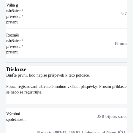
Váha g
náušnice /
0.7
přívěsku /
prstenu
:
Rozměr
náušnice /
10 mm
přívěsku /
prstenu
:
Diskuze
Buďte první, kdo napíše příspěvek k této položce.
Pouze registrovaní uživatelé mohou vkládat příspěvky. Prosím
přihlaste
se
nebo se
registrujte
.
Výrobní
JSB bijoux s.r.o.
společnost
:
Nádražní 803/11, 466 01 Jablonec nad Nisou IČO: