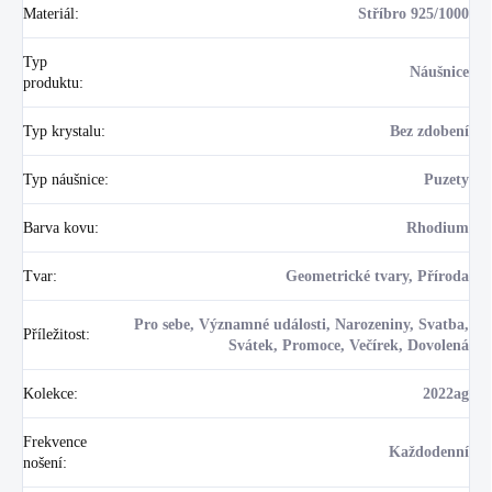
Materiál
:
Stříbro 925/1000
Typ
Náušnice
produktu
:
Typ krystalu
:
Bez zdobení
Typ náušnice
:
Puzety
Barva kovu
:
Rhodium
Tvar
:
Geometrické tvary, Příroda
Pro sebe, Významné události, Narozeniny, Svatba,
Příležitost
:
Svátek, Promoce, Večírek, Dovolená
Kolekce
:
2022ag
Frekvence
Každodenní
nošení
: