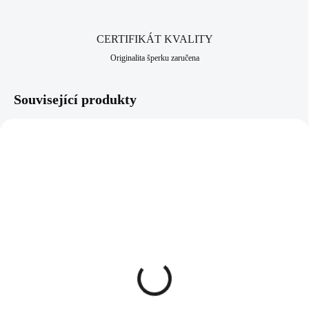
CERTIFIKÁT KVALITY
Originalita šperku zaručena
Související produkty
NOVINKA
92300181ICE
92700181ICE
SKLADEM
SKLADEM
(>5 KS)
(>5 KS)
Stříbrný náhrdelník s
Stříbrný prsten srdce s
přívěskem srdce a krystaly
krystaly Swarovski Ice
Swarovski Ice střední
(Stříbro 925/1000)