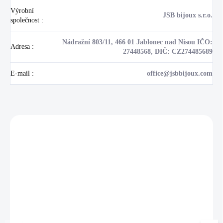
Výrobní
JSB bijoux s.r.o.
společnost
:
Nádražní 803/11, 466 01 Jablonec nad Nisou IČO:
Adresa
:
27448568, DIČ: CZ274485689
E-mail
:
office@jsbbijoux.com
Zákazníci také nakoupili
NOVINKA
17405
🇨🇿 ČESKÁ VÝROBA