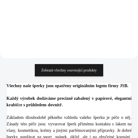
(Stříbro 925/1000)
1 522 Kč
1 552 Kč
1 257,85 Kč bez DPH
1 282,64 Kč bez DPH
Do košíku
Do košíku
Zobrazit všechny související produkty
Všechny naše šperky jsou opatřeny originálním logem firmy JSB.
Každý výrobek dodáváme precizně zabalený v papírové, elegantní
krabičce s průhledem dovnitř.
Základem dlouhodobě pěkného vzhledu vašeho šperku je péče o něj.
Zásady této péče jsou: vyvarovat šperk přímému kontaktu s lakem na
vlasy, kosmetikou, krémy a jinými parfémovanými přípravky. Je dobré
šperky sundávat na sport, spánek, úklid, ale i na obyčejné koupání.