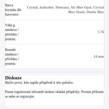
Barva
Crystal, Indicolite, Montana, Air Blue Opal, Crystal
krystalu dle
Blue Shade, Denim Blue
barevnice
:
Váha g
náušnice /
1.76
přívěsku /
prstenu
:
Rozměr
náušnice /
14 mm
přívěsku /
prstenu
:
Diskuze
Buďte první, kdo napíše příspěvek k této položce.
Pouze registrovaní uživatelé mohou vkládat příspěvky. Prosím
přihlaste
se
nebo se
registrujte
.