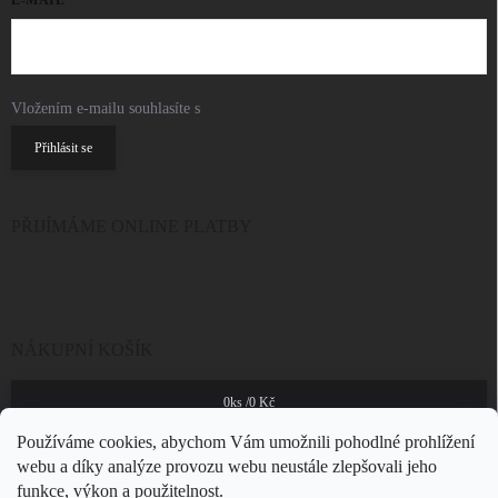
Vložením e-mailu souhlasíte s
podmínkami ochrany osobních údajů
Přihlásit se
PŘIJÍMÁME ONLINE PLATBY
NÁKUPNÍ KOŠÍK
0
ks /
0 Kč
Používáme cookies, abychom Vám umožnili pohodlné prohlížení
webu a díky analýze provozu webu neustále zlepšovali jeho
funkce, výkon a použitelnost.