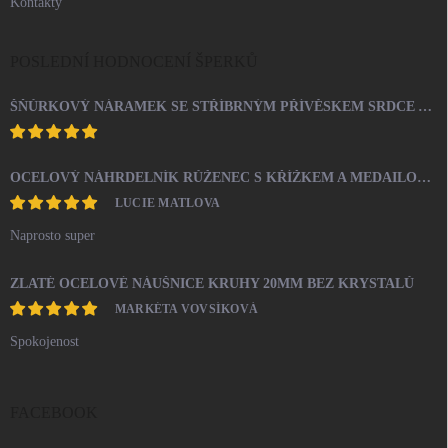
Kontakty
POSLEDNÍ HODNOCENÍ ŠPERKŮ
ŠŇŮRKOVÝ NÁRAMEK SE STŘÍBRNÝM PŘÍVĚSKEM SRDCE A KRYSTALY SWAROVSKI CRYSTAL (STŘÍBRO 925/1000)
OCELOVÝ NÁHRDELNÍK RŮŽENEC S KŘÍŽKEM A MEDAILONEM
LUCIE MATLOVA
Naprosto super
ZLATÉ OCELOVÉ NÁUŠNICE KRUHY 20MM BEZ KRYSTALŮ
MARKÉTA VOVSÍKOVÁ
Spokojenost
FACEBOOK