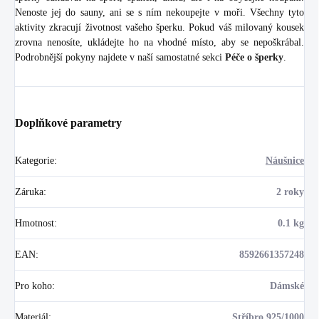
Nenoste jej do sauny, ani se s ním nekoupejte v moři. Všechny tyto
aktivity zkracují životnost vašeho šperku. Pokud váš milovaný kousek
zrovna nenosíte, ukládejte ho na vhodné místo, aby se nepoškrábal.
Podrobnější pokyny najdete v naší samostatné sekci
Péče o šperky
.
Doplňkové parametry
Kategorie
:
Náušnice
Záruka
:
2 roky
Hmotnost
:
0.1 kg
EAN
:
8592661357248
Pro koho
:
Dámské
Materiál
:
Stříbro 925/1000