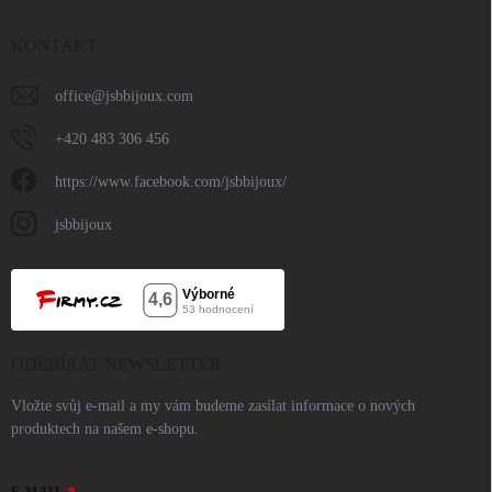
KONTAKT
office
@
jsbbijoux.com
+420 483 306 456
https://www.facebook.com/jsbbijoux/
jsbbijoux
ODEBÍRAT NEWSLETTER
Vložte svůj e-mail a my vám budeme zasílat informace o nových
produktech na našem e-shopu.
E-MAIL