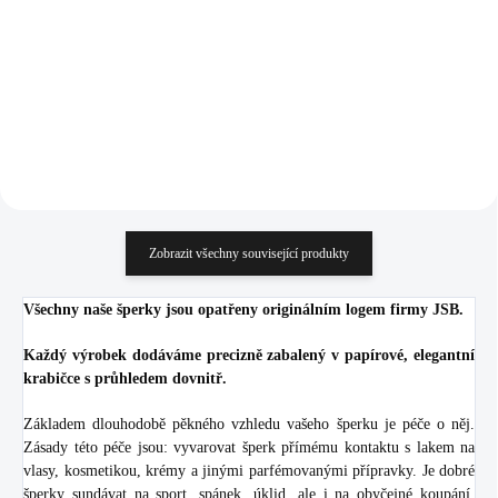
Light Sapphire Ag
1 496 Kč
1 912 Kč
(Stříbro 925/1000)
1 236,36 Kč bez DPH
1 580,17 Kč bez DPH
Do košíku
Do košíku
Zobrazit všechny související produkty
Všechny naše šperky jsou opatřeny originálním logem firmy JSB.
Každý výrobek dodáváme precizně zabalený v papírové, elegantní
krabičce s průhledem dovnitř.
Základem dlouhodobě pěkného vzhledu vašeho šperku je péče o něj.
Zásady této péče jsou: vyvarovat šperk přímému kontaktu s lakem na
vlasy, kosmetikou, krémy a jinými parfémovanými přípravky. Je dobré
šperky sundávat na sport, spánek, úklid, ale i na obyčejné koupání.