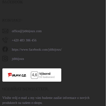
FACEBOOK
KONTAKT
office
@
jsbbijoux.com
+420 483 306 456
https://www.facebook.com/jsbbijoux/
jsbbijoux
ODEBÍRAT NEWSLETTER
Vložte svůj e-mail a my vám budeme zasílat informace o nových
produktech na našem e-shopu.