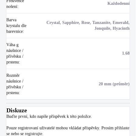
Frekvence
Každodenní
nošení
:
Barva
Crystal, Sapphire, Rose, Tanzanite, Emerald,
krystalu dle
Jonquile, Hyacinth
barevnice
:
Váha g
náušnice /
1.68
přívěsku /
prstenu
:
Rozměr
náušnice /
20 mm (průměr)
přívěsku /
prstenu
:
Diskuze
Buďte první, kdo napíše příspěvek k této položce.
Pouze registrovaní uživatelé mohou vkládat příspěvky. Prosím
přihlaste
se
nebo se
registrujte
.