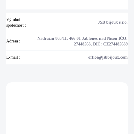
Výrobní
JSB bijoux s.r.o.
společnost
:
Nádražní 803/11, 466 01 Jablonec nad Nisou IČO:
Adresa
:
27448568, DIČ: CZ274485689
E-mail
:
office@jsbbijoux.com
Zákazníci také nakoupili
NOVINKA
17405
🇨🇿 ČESKÁ VÝROBA