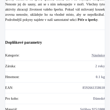
Nenoste jej do sauny, ani se s ním nekoupejte v moři. Všechny tyto
aktivity zkracují životnost vašeho šperku. Pokud váš milovaný kousek
zrovna nenosíte, ukládejte ho na vhodné místo, aby se nepoškrábal.
Podrobnější pokyny najdete v naší samostatné sekci
Péče o šperky
.
Doplňkové parametry
Kategorie
:
Náušnice
Záruka
:
2 roky
Hmotnost
:
0.1 kg
EAN
:
8592661358610
Pro koho
:
Dámské
Materiál
:
Stříbro 925/1000