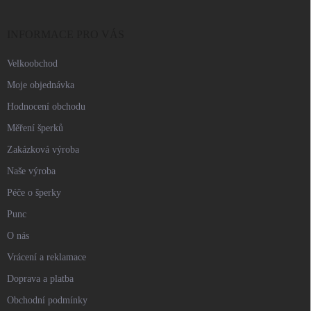
a
t
í
INFORMACE PRO VÁS
Velkoobchod
Moje objednávka
Hodnocení obchodu
Měření šperků
Zakázková výroba
Naše výroba
Péče o šperky
Punc
O nás
Vrácení a reklamace
Doprava a platba
Obchodní podmínky