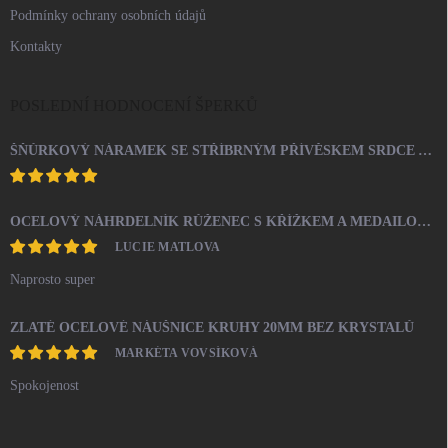
Podmínky ochrany osobních údajů
Kontakty
POSLEDNÍ HODNOCENÍ ŠPERKŮ
ŠŇŮRKOVÝ NÁRAMEK SE STŘÍBRNÝM PŘÍVĚSKEM SRDCE A KRYSTALY SWAROVSKI CRYSTAL (STŘÍBRO 925/1000)
OCELOVÝ NÁHRDELNÍK RŮŽENEC S KŘÍŽKEM A MEDAILONEM
LUCIE MATLOVA
Naprosto super
ZLATÉ OCELOVÉ NÁUŠNICE KRUHY 20MM BEZ KRYSTALŮ
MARKÉTA VOVSÍKOVÁ
Spokojenost