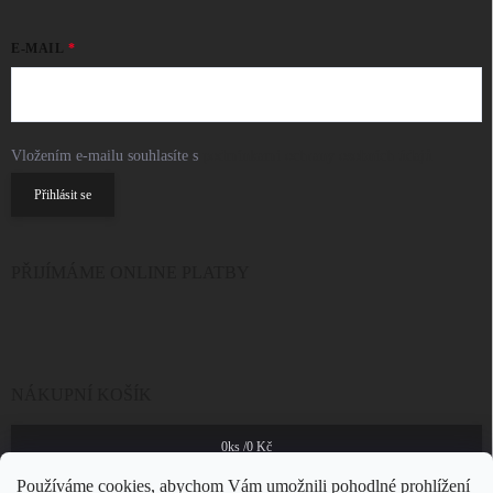
E-MAIL
Vložením e-mailu souhlasíte s
podmínkami ochrany osobních údajů
Přihlásit se
PŘIJÍMÁME ONLINE PLATBY
NÁKUPNÍ KOŠÍK
0
ks /
0 Kč
Používáme cookies, abychom Vám umožnili pohodlné prohlížení