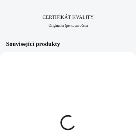
CERTIFIKÁT KVALITY
Originalita šperku zaručena
Související produkty
NOVINKA
NOVINKA
92400647R
92400681LTSAPAG
SKLADEM
SKLADEM
(>5 KS)
(>5 KS)
Stříbrné náušnice klapky
Stříbrné náušnice klapky s
jemné obvodové křídlo
ručně mačkaným
(Stříbro 925/1000)
kamenem tvaru kapky