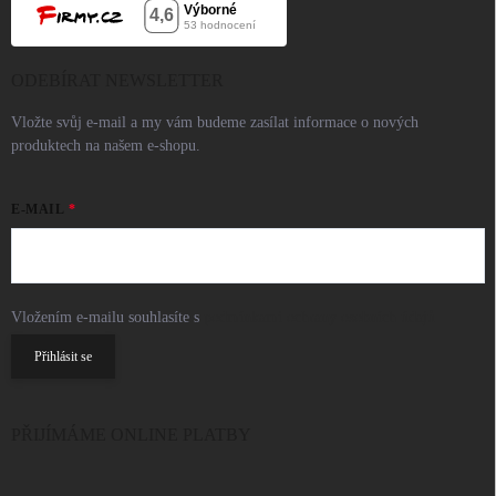
ODEBÍRAT NEWSLETTER
Vložte svůj e-mail a my vám budeme zasílat informace o nových
produktech na našem e-shopu.
E-MAIL
Vložením e-mailu souhlasíte s
podmínkami ochrany osobních údajů
Přihlásit se
PŘIJÍMÁME ONLINE PLATBY