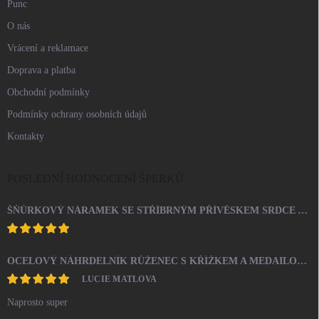
Punc
O nás
Vrácení a reklamace
Doprava a platba
Obchodní podmínky
Podmínky ochrany osobních údajů
Kontakty
POSLEDNÍ HODNOCENÍ ŠPERKŮ
ŠŇŮRKOVÝ NÁRAMEK SE STŘÍBRNÝM PŘÍVĚSKEM SRDCE A KRYSTALY SWAROVSKI CRYSTAL (STŘÍBRO 925/1000)
OCELOVÝ NÁHRDELNÍK RŮŽENEC S KŘÍŽKEM A MEDAILONEM
LUCIE MATLOVA
Naprosto super