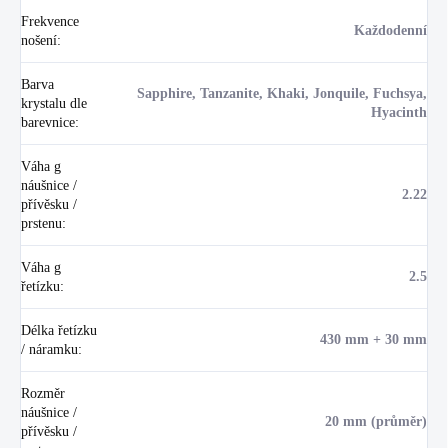
Frekvence
Každodenní
nošení
:
Barva
Sapphire, Tanzanite, Khaki, Jonquile, Fuchsya,
krystalu dle
Hyacinth
barevnice
:
Váha g
náušnice /
2.22
přívěsku /
prstenu
:
Váha g
2.5
řetízku
:
Délka řetízku
430 mm + 30 mm
/ náramku
:
Rozměr
náušnice /
20 mm (průměr)
přívěsku /