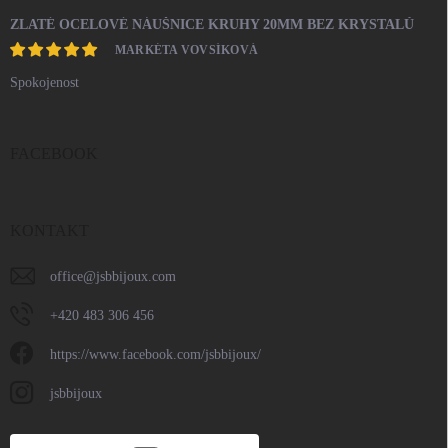
ZLATÉ OCELOVÉ NÁUŠNICE KRUHY 20MM BEZ KRYSTALŮ
MARKÉTA VOVSÍKOVÁ
Spokojenost
FACEBOOK
KONTAKT
office
@
jsbbijoux.com
+420 483 306 456
https://www.facebook.com/jsbbijoux/
jsbbijoux