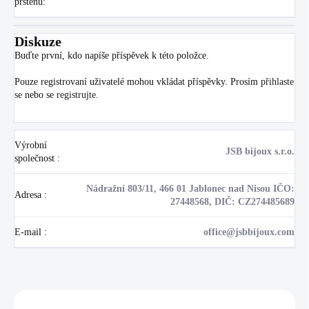
prstenu
:
Diskuze
Buďte první, kdo napíše příspěvek k této položce.
Pouze registrovaní uživatelé mohou vkládat příspěvky. Prosím
přihlaste
se
nebo se
registrujte
.
Výrobní
JSB bijoux s.r.o.
společnost
:
Nádražní 803/11, 466 01 Jablonec nad Nisou IČO:
Adresa
:
27448568, DIČ: CZ274485689
E-mail
:
office@jsbbijoux.com
Zákazníci také nakoupili