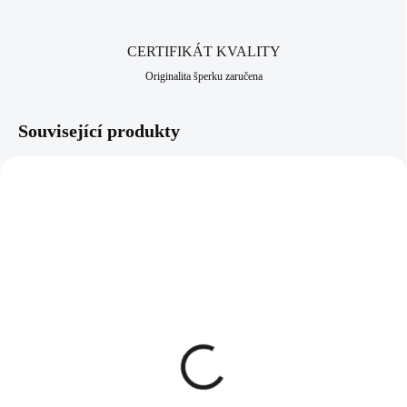
CERTIFIKÁT KVALITY
Originalita šperku zaručena
Související produkty
61310075VOD
61300758RM
SKLADEM
SKLADEM
(>5 KS)
(>5 KS)
Ocelový náhrdelník
Ocelový náhrdelník šikmo
prořezávané znamení
osázený malý ovál
zvěrokruhu Vodnář bez
Swarovski Red Magma