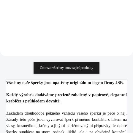
krystalů
358 Kč
686 Kč
295,87 Kč bez DPH
566,94 Kč bez DPH
Do košíku
Do košíku
Zobrazit všechny související produkty
Všechny naše šperky jsou opatřeny originálním logem firmy JSB.
Každý výrobek dodáváme precizně zabalený v papírové, elegantní
krabičce s průhledem dovnitř.
Základem dlouhodobě pěkného vzhledu vašeho šperku je péče o něj.
Zásady této péče jsou: vyvarovat šperk přímému kontaktu s lakem na
vlasy, kosmetikou, krémy a jinými parfémovanými přípravky. Je dobré
šperky sundávat na sport, spánek, úklid, ale i na obyčejné koupání.