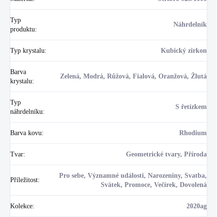
Typ
Náhrdelník
produktu
:
Typ krystalu
:
Kubický zirkon
Barva
Zelená, Modrá, Růžová, Fialová, Oranžová, Žlutá
krystalu
:
Typ
S řetízkem
náhrdelníku
:
Barva kovu
:
Rhodium
Tvar
:
Geometrické tvary, Příroda
Pro sebe, Významné události, Narozeniny, Svatba,
Příležitost
:
Svátek, Promoce, Večírek, Dovolená
Kolekce
:
2020ag