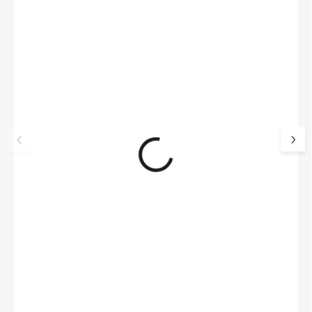
NOVINKA
17405
🇨🇿 ČESKÁ VÝROBA
Luxusní dárková krabička na
Šperkovnice malá b
šperky JSB - šedá
399 Kč
330 Kč bez DPH
99 Kč
SKLADEM
(>5 KS)
82 Kč bez DPH
Do košíku
Do košíku