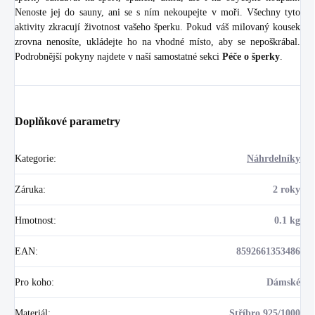
Nenoste jej do sauny, ani se s ním nekoupejte v moři. Všechny tyto
aktivity zkracují životnost vašeho šperku. Pokud váš milovaný kousek
zrovna nenosíte, ukládejte ho na vhodné místo, aby se nepoškrábal.
Podrobnější pokyny najdete v naší samostatné sekci
Péče o šperky
.
Doplňkové parametry
Kategorie
:
Náhrdelníky
Záruka
:
2 roky
Hmotnost
:
0.1 kg
EAN
:
8592661353486
Pro koho
:
Dámské
Materiál
:
Stříbro 925/1000