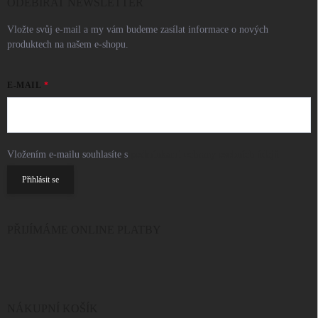
ODEBÍRAT NEWSLETTER
Vložte svůj e-mail a my vám budeme zasílat informace o nových
produktech na našem e-shopu.
E-MAIL
Vložením e-mailu souhlasíte s
podmínkami ochrany osobních údajů
Přihlásit se
PŘIJÍMÁME ONLINE PLATBY
NÁKUPNÍ KOŠÍK