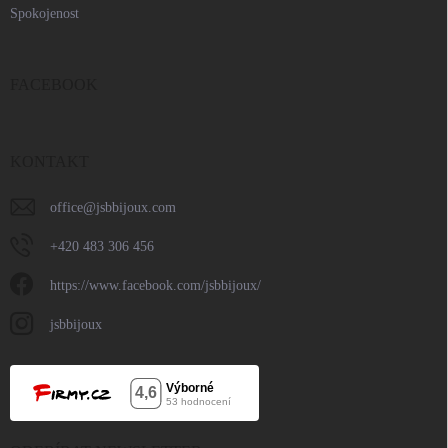
Spokojenost
FACEBOOK
KONTAKT
office
@
jsbbijoux.com
+420 483 306 456
https://www.facebook.com/jsbbijoux/
jsbbijoux