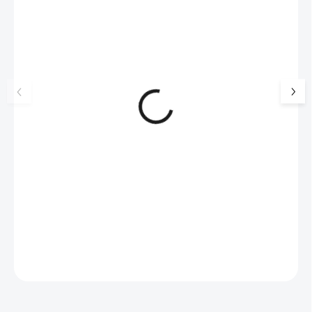
NOVINKA
17405
🇨🇿 ČESKÁ VÝROBA
Luxusní dárková krabička na
Šperkovnice malá b
šperky JSB - šedá
399 Kč
330 Kč bez DPH
99 Kč
SKLADEM
(>5 KS)
82 Kč bez DPH
Do košíku
Do košíku