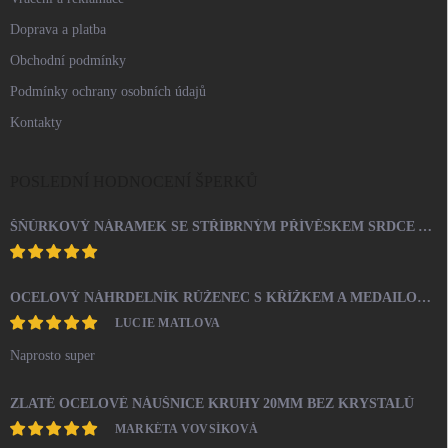
Doprava a platba
Obchodní podmínky
Podmínky ochrany osobních údajů
Kontakty
POSLEDNÍ HODNOCENÍ ŠPERKŮ
ŠŇŮRKOVÝ NÁRAMEK SE STŘÍBRNÝM PŘÍVĚSKEM SRDCE A KRYSTALY SWAROVSKI CRYSTAL (STŘÍBRO 925/1000)
OCELOVÝ NÁHRDELNÍK RŮŽENEC S KŘÍŽKEM A MEDAILONEM
LUCIE MATLOVA
Naprosto super
ZLATÉ OCELOVÉ NÁUŠNICE KRUHY 20MM BEZ KRYSTALŮ
MARKÉTA VOVSÍKOVÁ