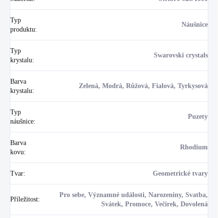
Typ
Náušnice
produktu
:
Typ
Swarovski crystals
krystalu
:
Barva
Zelená, Modrá, Růžová, Fialová, Tyrkysová
krystalu
:
Typ
Puzety
náušnice
:
Barva
Rhodium
kovu
:
Tvar
:
Geometrické tvary
Pro sebe, Významné události, Narozeniny, Svatba,
Příležitost
:
Svátek, Promoce, Večírek, Dovolená