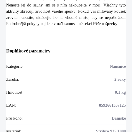
Nenoste jej do sauny, ani se s ním nekoupejte v moři. Všechny tyto
aktivity zkracují životnost vašeho šperku. Pokud váš milovaný kousek
zrovna nenosíte, ukládejte ho na vhodné místo, aby se nepoškrábal.
Podrobnější pokyny najdete v naší samostatné sekci
Péče o šperky
.
Doplňkové parametry
Kategorie
:
Náušnice
Záruka
:
2 roky
Hmotnost
:
0.1 kg
EAN
:
8592661357125
Pro koho
:
Dámské
Materiál
:
Stříbro 925/1000