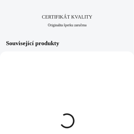
CERTIFIKÁT KVALITY
Originalita šperku zaručena
Související produkty
92300171PAVE
92400171PAVE
SKLADEM
SKLADEM
(>5 KS)
(>5 KS)
Stříbrný náhrdelník s
Stříbrné náušnice puzety
přívěskem oválu s dírou a
ovál s dírou a krystaly
krystaly Swarovski Paví
Swarovski Paví malé