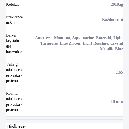
Kolekce
:
2018ag
Frekvence
Každodenní
nošení
:
Barva
Amethyst, Montana, Aquamarine, Emerald, Light
krystalu
Turquoise, Blue Zircon, Light Rosaline, Crystal
dle
Metallic Blue
barevnice
:
Váha g
náušnice /
2.65
přívěsku /
prstenu
:
Rozměr
náušnice /
18 mm
přívěsku /
prstenu
:
Diskuze