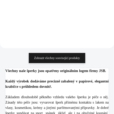
malý (Stříbro 925/1000)
(Stříbro 925/1000)
1 648 Kč
1 923 Kč
1 361,98 Kč bez DPH
1 589,26 Kč bez DPH
Do košíku
Do košíku
Zobrazit všechny související produkty
Všechny naše šperky jsou opatřeny originálním logem firmy JSB.
Každý výrobek dodáváme precizně zabalený v papírové, elegantní
krabičce s průhledem dovnitř.
Základem dlouhodobě pěkného vzhledu vašeho šperku je péče o něj.
Zásady této péče jsou: vyvarovat šperk přímému kontaktu s lakem na
vlasy, kosmetikou, krémy a jinými parfémovanými přípravky. Je dobré
šperky sundávat na sport, spánek, úklid, ale i na obyčejné koupání.