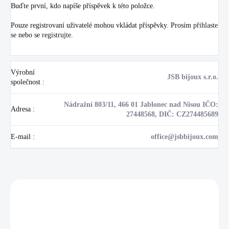
Buďte první, kdo napíše příspěvek k této položce.
Pouze registrovaní uživatelé mohou vkládat příspěvky. Prosím
přihlaste
se
nebo se
registrujte
.
Výrobní
JSB bijoux s.r.o.
společnost
:
Nádražní 803/11, 466 01 Jablonec nad Nisou IČO:
Adresa
:
27448568, DIČ: CZ274485689
E-mail
:
office@jsbbijoux.com
Zákazníci také nakoupili