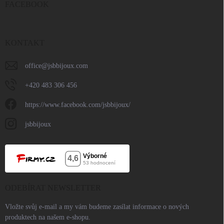
FACEBOOK
KONTAKT
office
@
jsbbijoux.com
+420 483 306 456
https://www.facebook.com/jsbbijoux/
jsbbijoux
ODEBÍRAT NEWSLETTER
Vložte svůj e-mail a my vám budeme zasílat informace o nových
produktech na našem e-shopu.