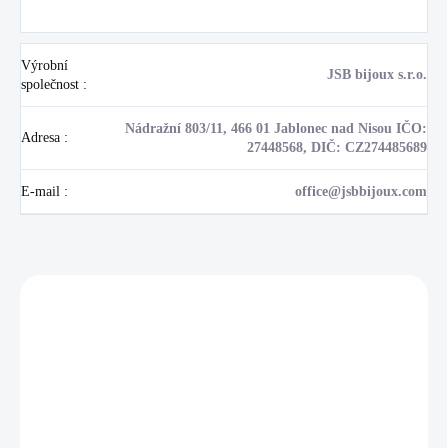
Výrobní
JSB bijoux s.r.o.
společnost
:
Nádražní 803/11, 466 01 Jablonec nad Nisou IČO:
Adresa
:
27448568, DIČ: CZ274485689
E-mail
:
office@jsbbijoux.com
Zákazníci také nakoupili
NOVINKA
💎 RUČNÍ PRÁCE
17405
🇨🇿 ČESKÁ VÝROBA
🇨🇿 ČESKÁ VÝROBA