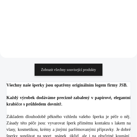
(Stříbro 925/1000)
(Stříbro 925/1000)
918 Kč
872 Kč
758,68 Kč bez DPH
720,66 Kč bez DPH
Do košíku
Do košíku
Zobrazit všechny související produkty
Všechny naše šperky jsou opatřeny originálním logem firmy JSB.
Každý výrobek dodáváme precizně zabalený v papírové, elegantní
krabičce s průhledem dovnitř.
Základem dlouhodobě pěkného vzhledu vašeho šperku je péče o něj.
Zásady této péče jsou: vyvarovat šperk přímému kontaktu s lakem na
vlasy, kosmetikou, krémy a jinými parfémovanými přípravky. Je dobré
šperky sundávat na sport, spánek, úklid, ale i na obyčejné koupání.