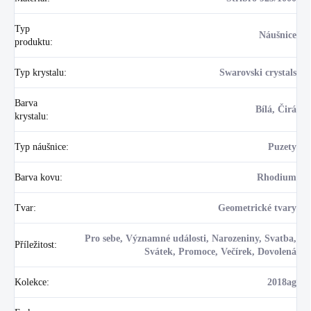
Typ
Náušnice
produktu
:
Typ krystalu
:
Swarovski crystals
Barva
Bílá, Čirá
krystalu
:
Typ náušnice
:
Puzety
Barva kovu
:
Rhodium
Tvar
:
Geometrické tvary
Pro sebe, Významné události, Narozeniny, Svatba,
Příležitost
:
Svátek, Promoce, Večírek, Dovolená
Kolekce
:
2018ag