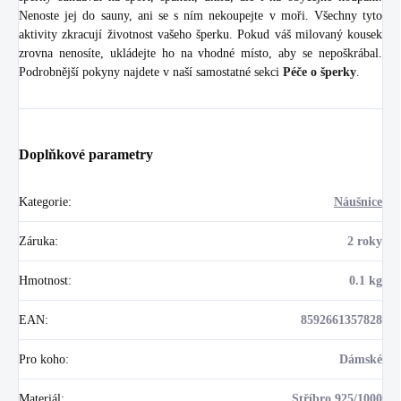
Nenoste jej do sauny, ani se s ním nekoupejte v moři. Všechny tyto
aktivity zkracují životnost vašeho šperku. Pokud váš milovaný kousek
zrovna nenosíte, ukládejte ho na vhodné místo, aby se nepoškrábal.
Podrobnější pokyny najdete v naší samostatné sekci
Péče o šperky
.
Doplňkové parametry
Kategorie
:
Náušnice
Záruka
:
2 roky
Hmotnost
:
0.1 kg
EAN
:
8592661357828
Pro koho
:
Dámské
Materiál
:
Stříbro 925/1000