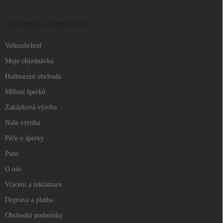
a
t
í
INFORMACE PRO VÁS
Velkoobchod
Moje objednávka
Hodnocení obchodu
Měření šperků
Zakázková výroba
Naše výroba
Péče o šperky
Punc
O nás
Vrácení a reklamace
Doprava a platba
Obchodní podmínky