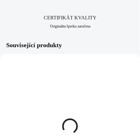
CERTIFIKÁT KVALITY
Originalita šperku zaručena
Související produkty
92300255CR
92500255CR
SKLADEM
SKLADEM
(>5 KS)
(>5 KS)
Stříbrný náhrdelník
Stříbrný náramek
zdobený jedním krystalem
zdobený jedním krystalem
Swarovski Crystal
Swarovski Crystal