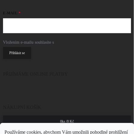
E-MAIL
Vložením e-mailu souhlasíte s
podmínkami ochrany osobních údajů
Přihlásit se
PŘIJÍMÁME ONLINE PLATBY
NÁKUPNÍ KOŠÍK
0
ks /
0 Kč
Používáme cookies, abychom Vám umožnili pohodlné prohlížení