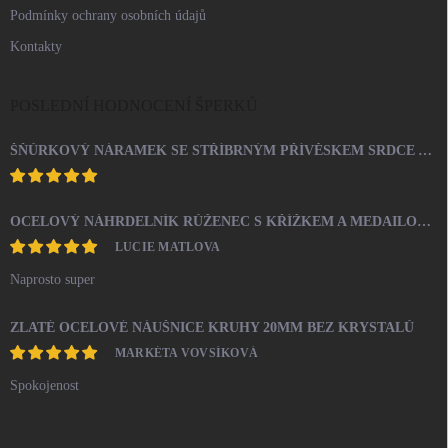
Podmínky ochrany osobních údajů
Kontakty
POSLEDNÍ HODNOCENÍ ŠPERKŮ
ŠŇŮRKOVÝ NÁRAMEK SE STŘÍBRNÝM PŘÍVĚSKEM SRDCE A KRYSTALY SWAROVSKI CRYSTAL (STŘÍBRO 925/1000)
OCELOVÝ NÁHRDELNÍK RŮŽENEC S KŘÍŽKEM A MEDAILONEM
LUCIE MATLOVA
Naprosto super
ZLATÉ OCELOVÉ NÁUŠNICE KRUHY 20MM BEZ KRYSTALŮ
MARKÉTA VOVSÍKOVÁ
Spokojenost