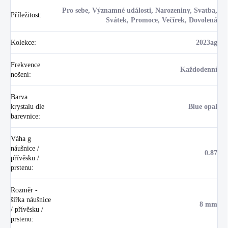
Pro sebe, Významné události, Narozeniny, Svatba,
Příležitost
:
Svátek, Promoce, Večírek, Dovolená
Kolekce
:
2023ag
Frekvence
Každodenní
nošení
:
Barva
krystalu dle
Blue opal
barevnice
:
Váha g
náušnice /
0.87
přívěsku /
prstenu
:
Rozměr -
šířka náušnice
8 mm
/ přívěsku /
prstenu
: