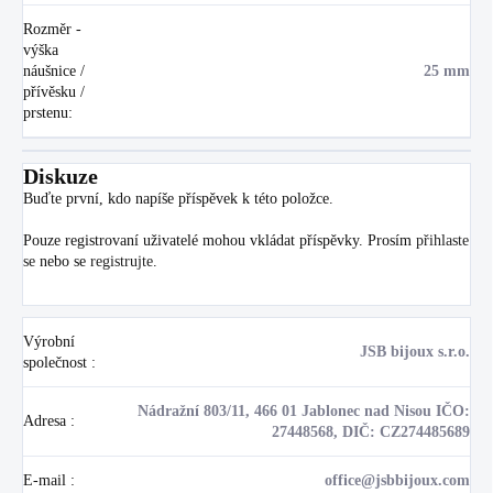
Rozměr -
výška
náušnice /
25 mm
přívěsku /
prstenu
:
Diskuze
Buďte první, kdo napíše příspěvek k této položce.
Pouze registrovaní uživatelé mohou vkládat příspěvky. Prosím
přihlaste
se
nebo se
registrujte
.
Výrobní
JSB bijoux s.r.o.
společnost
:
Nádražní 803/11, 466 01 Jablonec nad Nisou IČO:
Adresa
:
27448568, DIČ: CZ274485689
E-mail
:
office@jsbbijoux.com