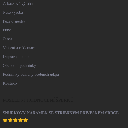
Zakázková výroba
Naše výroba
Péče o šperky
Punc
O nás
Vrácení a reklamace
Doprava a platba
Obchodní podmínky
Podmínky ochrany osobních údajů
Kontakty
POSLEDNÍ HODNOCENÍ ŠPERKŮ
ŠŇŮRKOVÝ NÁRAMEK SE STŘÍBRNÝM PŘÍVĚSKEM SRDCE A KRYSTALY SWAROVSKI CRYSTAL (STŘÍBRO 925/1000)