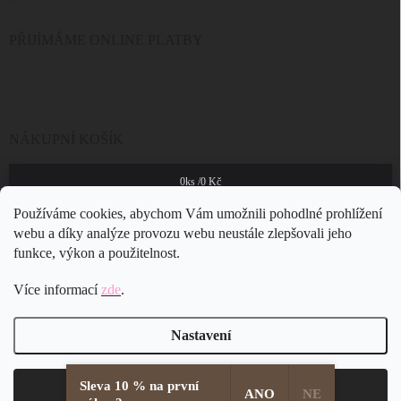
PŘIJÍMÁME ONLINE PLATBY
NÁKUPNÍ KOŠÍK
0
ks /
0 Kč
Používáme cookies, abychom Vám umožnili pohodlné prohlížení
webu a díky analýze provozu webu neustále zlepšovali jeho
funkce, výkon a použitelnost.
Více informací
zde
.
Nastavení
Sleva 10 % na první
Copyright 2026
JSB Bijoux s.r.o.
. Všechna práva vyhrazena.
Souhlasím
ANO
NE