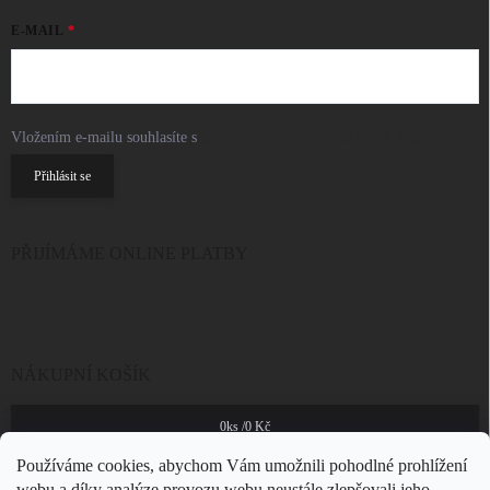
E-MAIL
Vložením e-mailu souhlasíte s
podmínkami ochrany osobních údajů
Přihlásit se
PŘIJÍMÁME ONLINE PLATBY
NÁKUPNÍ KOŠÍK
0
ks /
0 Kč
Používáme cookies, abychom Vám umožnili pohodlné prohlížení
webu a díky analýze provozu webu neustále zlepšovali jeho