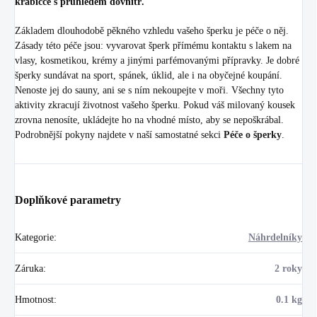
krabičce s průhledem dovnitř.
Základem dlouhodobě pěkného vzhledu vašeho šperku je péče o něj.
Zásady této péče jsou: vyvarovat šperk přímému kontaktu s lakem na
vlasy, kosmetikou, krémy a jinými parfémovanými přípravky. Je dobré
šperky sundávat na sport, spánek, úklid, ale i na obyčejné koupání.
Nenoste jej do sauny, ani se s ním nekoupejte v moři. Všechny tyto
aktivity zkracují životnost vašeho šperku. Pokud váš milovaný kousek
zrovna nenosíte, ukládejte ho na vhodné místo, aby se nepoškrábal.
Podrobnější pokyny najdete v naší samostatné sekci
Péče o šperky
.
Doplňkové parametry
Kategorie
:
Náhrdelníky
Záruka
:
2 roky
Hmotnost
:
0.1 kg