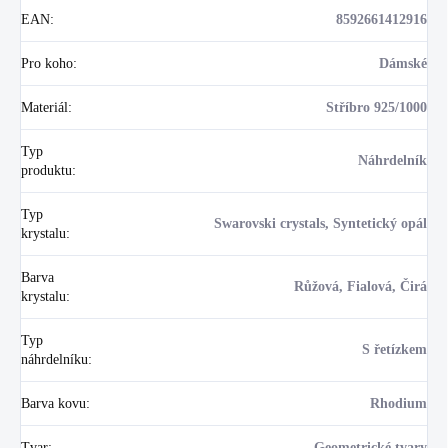
EAN
:
8592661412916
Pro koho
:
Dámské
Materiál
:
Stříbro 925/1000
Typ
Náhrdelník
produktu
:
Typ
Swarovski crystals, Syntetický opál
krystalu
:
Barva
Růžová, Fialová, Čirá
krystalu
:
Typ
S řetízkem
náhrdelníku
:
Barva kovu
:
Rhodium
Tvar
:
Geometrické tvary