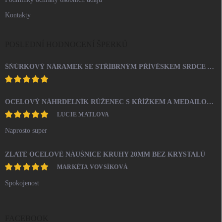
Kontakty
POSLEDNÍ HODNOCENÍ ŠPERKŮ
ŠŇŮRKOVÝ NÁRAMEK SE STŘÍBRNÝM PŘÍVĚSKEM SRDCE A KRYSTALY SWAROVSKI CRYSTAL (STŘÍBRO 925/1000)
OCELOVÝ NÁHRDELNÍK RŮŽENEC S KŘÍŽKEM A MEDAILONEM
LUCIE MATLOVA
Naprosto super
ZLATÉ OCELOVÉ NÁUŠNICE KRUHY 20MM BEZ KRYSTALŮ
MARKÉTA VOVSÍKOVÁ
Spokojenost
FACEBOOK