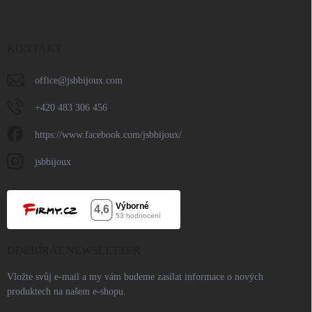
KONTAKT
office
@
jsbbijoux.com
+420 483 306 456
https://www.facebook.com/jsbbijoux/
jsbbijoux
ODEBÍRAT NEWSLETTER
Vložte svůj e-mail a my vám budeme zasílat informace o nových
produktech na našem e-shopu.