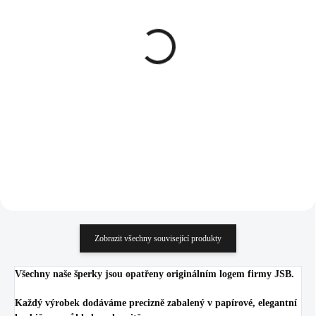
SKLADEM
SKLADEM
(>5 KS)
(>5 KS)
Stříbrné náušnice klapky s
Stříbrný prsten s kulatým
kulatým opálem a krystaly
opálem a krystaly
Swarovski Light Fuchsia
Swarovski Light Fuchsia
velké (Stříbro 925/1000)
velký (Stříbro 925/1000)
1 633 Kč
1 245 Kč
1 349,59 Kč bez DPH
1 028,93 Kč bez DPH
Do košíku
Do košíku
Zobrazit všechny související produkty
Všechny naše šperky jsou opatřeny originálním logem firmy JSB.
Každý výrobek dodáváme precizně zabalený v papírové, elegantní