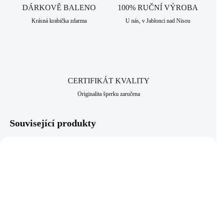
pravého stříbra ryzosti 925/1000. Jako povrchová úprava je zde použito
DÁRKOVĚ BALENO
100% RUČNÍ VÝROBA
rhodium, které dodává šperku vysoký lesk, pevnost a odolnost vůči
Krásná krabička zdarma
U nás, v Jablonci nad Nisou
černání a žloutnutí stříbra. Neobsahuje nikl a proto je vhodný pro
alergiky a citlivější lidi. Jako všechny šperky, které nabízíme, je i tento
vyroben v srdci Jizerských hor, ve městě Jablonec nad Nisou, které má
dlouhodobou šperkařskou a bižuterní historii.
CERTIFIKÁT KVALITY
Originalita šperku zaručena
Související produkty
92400025L-FU
92700025L-FU