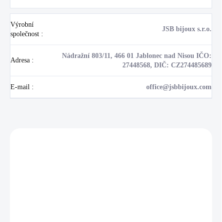
Výrobní
JSB bijoux s.r.o.
společnost
:
Nádražní 803/11, 466 01 Jablonec nad Nisou IČO:
Adresa
:
27448568, DIČ: CZ274485689
E-mail
:
office@jsbbijoux.com
Zákazníci také nakoupili
NOVINKA
17405
🇨🇿 ČESKÁ VÝROBA