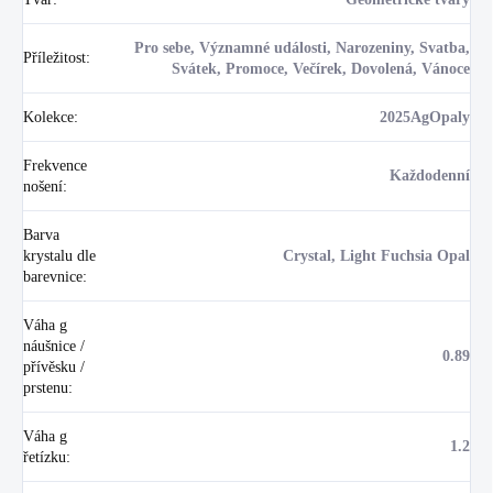
Pro sebe, Významné události, Narozeniny, Svatba,
Příležitost
:
Svátek, Promoce, Večírek, Dovolená, Vánoce
Kolekce
:
2025AgOpaly
Frekvence
Každodenní
nošení
:
Barva
krystalu dle
Crystal, Light Fuchsia Opal
barevnice
:
Váha g
náušnice /
0.89
přívěsku /
prstenu
:
Váha g
1.2
řetízku
: