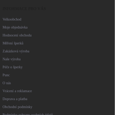
t
í
INFORMACE PRO VÁS
Velkoobchod
Moje objednávka
Hodnocení obchodu
Měření šperků
Zakázková výroba
Naše výroba
Péče o šperky
Punc
O nás
Vrácení a reklamace
Doprava a platba
Obchodní podmínky
Podmínky ochrany osobních údajů