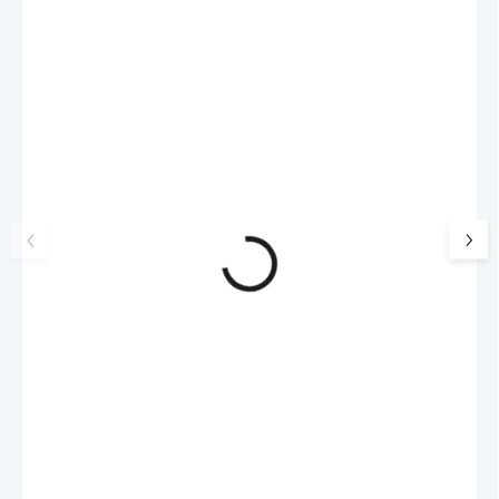
Zákazníci také nakoupili
NOVINKA
17405
🇨🇿 ČESKÁ VÝROBA
Luxusní dárková krabička na
Šperkovnice malá b
šperky JSB - šedá
399 Kč
330 Kč bez DPH
99 Kč
SKLADEM
(>5 KS)
82 Kč bez DPH
Do košíku
Do košíku