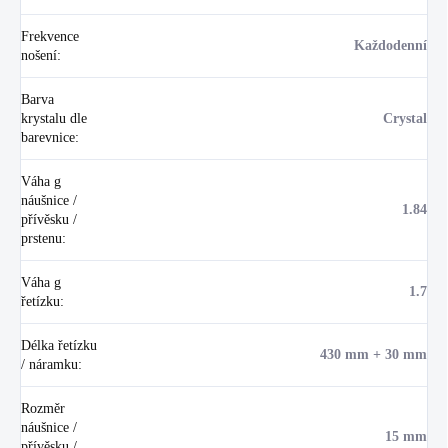
Frekvence
Každodenní
nošení
:
Barva
krystalu dle
Crystal
barevnice
:
Váha g
náušnice /
1.84
přívěsku /
prstenu
:
Váha g
1.7
řetízku
:
Délka řetízku
430 mm + 30 mm
/ náramku
:
Rozměr
náušnice /
15 mm
přívěsku /