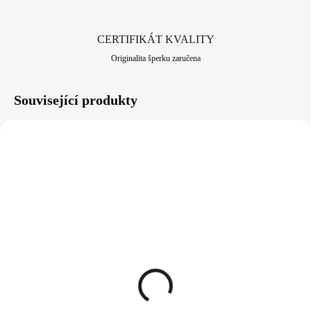
CERTIFIKÁT KVALITY
Originalita šperku zaručena
Související produkty
92300389G-CR
92300344CR
SKLADEM
SKLADEM
(>5 KS)
(>5 KS)
Pozlacený stříbrný
Stříbrný náhrdelník labuť
náhrdelník srdce obvod z
s Kubickým zirkonem
krystalů Swarovski
Crystal (Stříbro 925/1000)