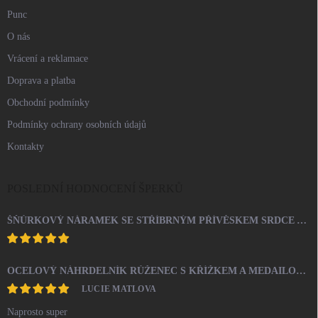
Punc
O nás
Vrácení a reklamace
Doprava a platba
Obchodní podmínky
Podmínky ochrany osobních údajů
Kontakty
POSLEDNÍ HODNOCENÍ ŠPERKŮ
ŠŇŮRKOVÝ NÁRAMEK SE STŘÍBRNÝM PŘÍVĚSKEM SRDCE A KRYSTALY SWAROVSKI CRYSTAL (STŘÍBRO 925/1000)
OCELOVÝ NÁHRDELNÍK RŮŽENEC S KŘÍŽKEM A MEDAILONEM
LUCIE MATLOVA
Naprosto super