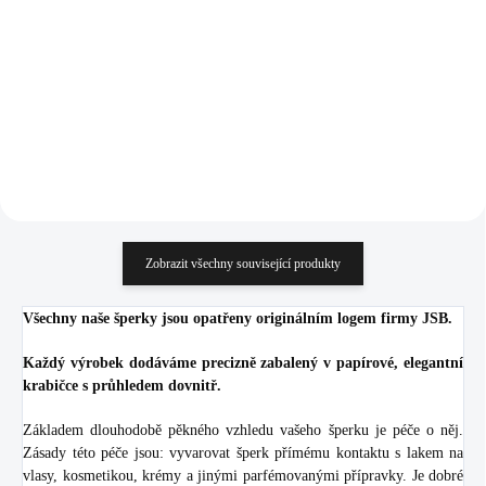
Crystal (Stříbro 925/1000)
1 235 Kč
1 248 Kč
1 020,66 Kč bez DPH
1 031,40 Kč bez DPH
Do košíku
Do košíku
Zobrazit všechny související produkty
Všechny naše šperky jsou opatřeny originálním logem firmy JSB.
Každý výrobek dodáváme precizně zabalený v papírové, elegantní
krabičce s průhledem dovnitř.
Základem dlouhodobě pěkného vzhledu vašeho šperku je péče o něj.
Zásady této péče jsou: vyvarovat šperk přímému kontaktu s lakem na
vlasy, kosmetikou, krémy a jinými parfémovanými přípravky. Je dobré