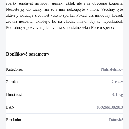
šperky sundávat na sport, spánek, úklid, ale i na obyčejné koupání.
Nenoste jej do sauny, ani se s ním nekoupejte v moři. Všechny tyto
aktivity zkracují životnost vašeho šperku. Pokud váš milovaný kousek
zrovna nenosíte, ukládejte ho na vhodné místo, aby se nepoškrábal.
Podrobnější pokyny najdete v naší samostatné sekci
Péče o šperky
.
Doplňkové parametry
Kategorie
:
Náhrdelníky
Záruka
:
2 roky
Hmotnost
:
0.1 kg
EAN
:
8592661382813
Pro koho
:
Dámské