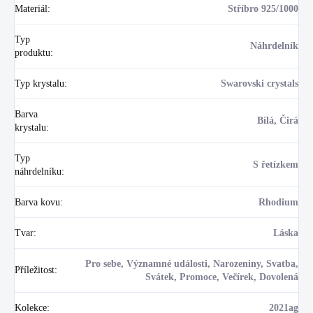
Materiál
:
Stříbro 925/1000
Typ
Náhrdelník
produktu
:
Typ krystalu
:
Swarovski crystals
Barva
Bílá, Čirá
krystalu
:
Typ
S řetízkem
náhrdelníku
:
Barva kovu
:
Rhodium
Tvar
:
Láska
Pro sebe, Významné události, Narozeniny, Svatba,
Příležitost
:
Svátek, Promoce, Večírek, Dovolená
Kolekce
:
2021ag