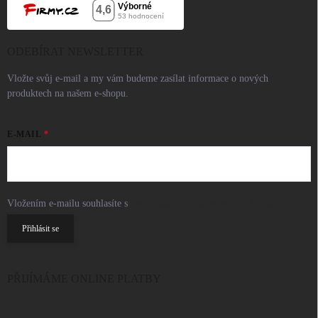
ODEBÍRAT NEWSLETTER
Vložte svůj e-mail a my vám budeme zasílat informace o nových
produktech na našem e-shopu.
E-MAIL
Vložením e-mailu souhlasíte s
podmínkami ochrany osobních údajů
Přihlásit se
PŘIJÍMÁME ONLINE PLATBY