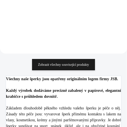
(Stříbro 925/1000)
(Stříbro 925/1000)
1 100 Kč
1 258 Kč
909,09 Kč bez DPH
1 039,67 Kč bez DPH
Do košíku
Do košíku
Zobrazit všechny související produkty
Všechny naše šperky jsou opatřeny originálním logem firmy JSB.
Každý výrobek dodáváme precizně zabalený v papírové, elegantní
krabičce s průhledem dovnitř.
Základem dlouhodobě pěkného vzhledu vašeho šperku je péče o něj.
Zásady této péče jsou: vyvarovat šperk přímému kontaktu s lakem na
vlasy, kosmetikou, krémy a jinými parfémovanými přípravky. Je dobré
šperky sundávat na sport, spánek, úklid, ale i na obyčejné koupání.