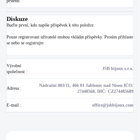
prstenu
:
Diskuze
Buďte první, kdo napíše příspěvek k této položce.
Pouze registrovaní uživatelé mohou vkládat příspěvky. Prosím
přihlaste
se
nebo se
registrujte
.
Výrobní
JSB bijoux s.r.o.
společnost
:
Nádražní 803/11, 466 01 Jablonec nad Nisou IČO:
Adresa
:
27448568, DIČ: CZ274485689
E-mail
:
office@jsbbijoux.com
Zákazníci také nakoupili