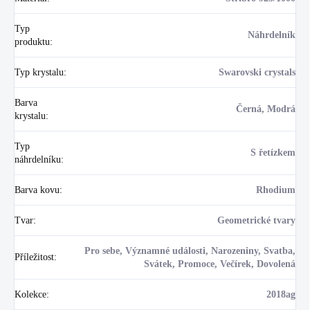
Typ
Náhrdelník
produktu
:
Typ krystalu
:
Swarovski crystals
Barva
Černá, Modrá
krystalu
:
Typ
S řetízkem
náhrdelníku
:
Barva kovu
:
Rhodium
Tvar
:
Geometrické tvary
Pro sebe, Významné události, Narozeniny, Svatba,
Příležitost
:
Svátek, Promoce, Večírek, Dovolená
Kolekce
:
2018ag