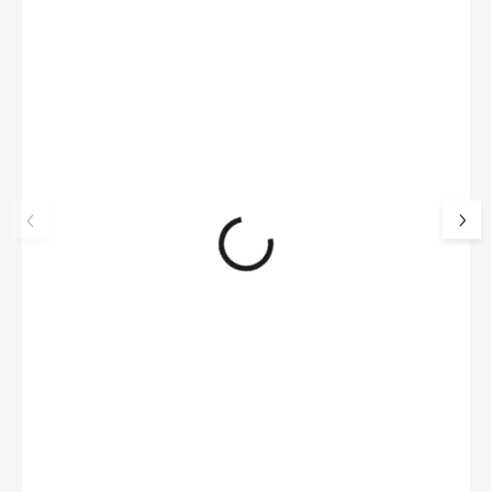
NOVINKA
17405
🇨🇿 ČESKÁ VÝROBA
Luxusní dárková krabička na
Šperkovnice malá b
šperky JSB - šedá
399 Kč
330 Kč bez DPH
99 Kč
SKLADEM
(>5 KS)
82 Kč bez DPH
Do košíku
Do košíku