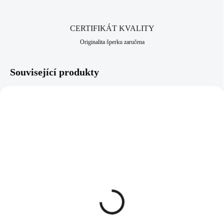
CERTIFIKÁT KVALITY
Originalita šperku zaručena
Související produkty
92400106BB
92700106BB
SKLADEM
SKLADEM
(>5 KS)
(>5 KS)
Stříbrné náušnice klapky s
Stříbrný prsten s kulatým
kulatým lůžkem a krystaly
lůžkem a krystaly
Swarovski Bermuda Blue
Swarovski Bermuda Blue