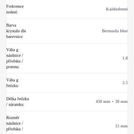
Frekvence
Každodenní
nošení
:
Barva
krystalu dle
Bermuda blue
barevnice
:
Váha g
náušnice /
1.8
přívěsku /
prstenu
:
Váha g
2.5
řetízku
:
Délka řetízku
430 mm + 30 mm
/ náramku
:
Rozměr
náušnice /
15 mm
přívěsku /