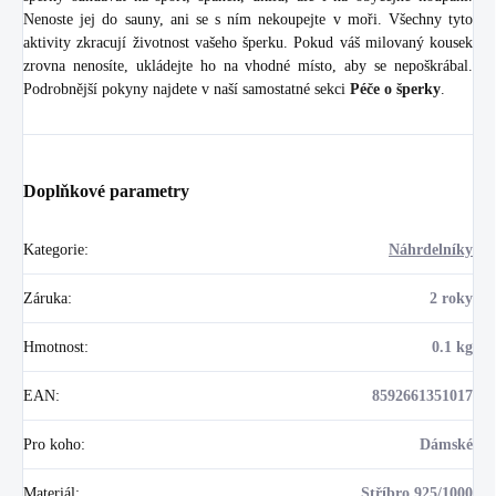
Nenoste jej do sauny, ani se s ním nekoupejte v moři. Všechny tyto
aktivity zkracují životnost vašeho šperku. Pokud váš milovaný kousek
zrovna nenosíte, ukládejte ho na vhodné místo, aby se nepoškrábal.
Podrobnější pokyny najdete v naší samostatné sekci
Péče o šperky
.
Doplňkové parametry
Kategorie
:
Náhrdelníky
Záruka
:
2 roky
Hmotnost
:
0.1 kg
EAN
:
8592661351017
Pro koho
:
Dámské
Materiál
:
Stříbro 925/1000