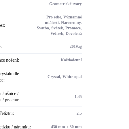
Geometrické tvary
Pro sebe, Významné
události, Narozeniny,
ost
:
Svatba, Svátek, Promoce,
Večírek, Dovolená
e
:
2019ag
ce nošení
:
Každodenní
rystalu dle
Crystal, White opal
ce
:
náušnice /
1.35
u / prstenu
:
řetízku
:
2.5
etízku / náramku
:
430 mm + 30 mm