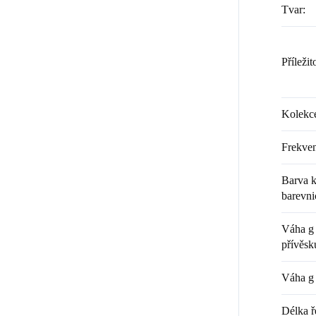
Tvar
:
Příležit
Kolekc
Frekven
Barva k
barevni
Váha g 
přívěsk
Váha g 
Délka ř