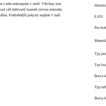
 se s ním nekoupejte v moři. Všechny tyto
Hmotno
Pokud váš milovaný kousek zrovna nenosíte,
rábal. Podrobnější pokyny najdete v naší
EAN
:
Pro ko
Materiá
Typ pr
Typ kry
Barva k
Typ náh
Barva 