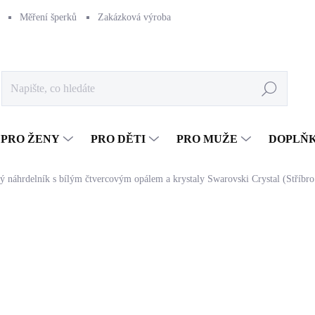
Měření šperků
Zakázková výroba
Naše výroba
Péče o šperk
Hledat
PRO ŽENY
PRO DĚTI
PRO MUŽE
DOPLŇ
ný náhrdelník s bílým čtvercovým opálem a krystaly Swarovski Crystal (Stříbr
1 227 Kč
1 014,05 Kč bez DPH
Měrná
SKLADEM
(>5 KS)