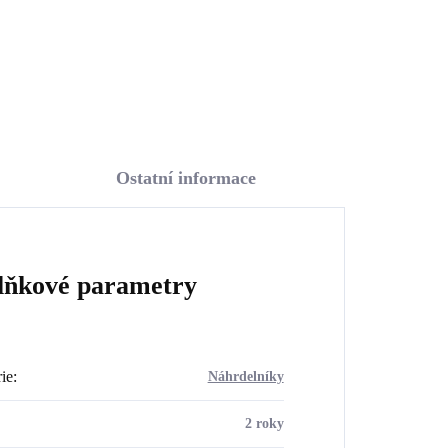
Do košíku
Ostatní informace
lňkové parametry
ie
:
Náhrdelníky
2 roky