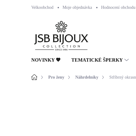
Přejít
Velkoobchod
Moje objednávka
Hodnocení obchodu
na
obsah
NOVINKY 💖
TEMATICKÉ ŠPERKY
Domů
Pro ženy
Náhrdelníky
Stříbrný okras
Neohodnoceno
Podrobnosti hodnocení
🇨🇿 ČESKÁ VÝROBA
💎 RUČNÍ PRÁCE