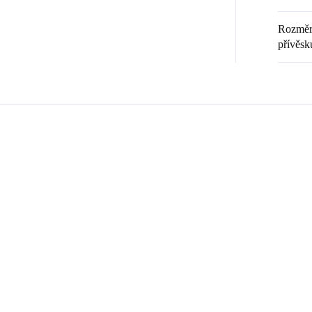
Rozměr 
přívěsk
Zákazníci také nakoupili
💎 RUČNÍ PRÁCE
20369
9240008
🇨🇿 ČESKÁ VÝROBA