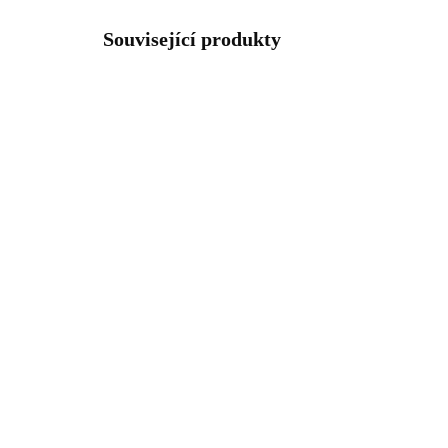
Související produkty
92300313RO
SKLADEM
(>5 KS)
Stříbrný okrasný
Stř
náhrdelník s růžovým
ná
čtvercovým opálem a
čt
krystaly Swarovski
kry
1 227 Kč
1 
Crystal (Stříbro 925/1000)
1 014,05 Kč bez DPH
1 0