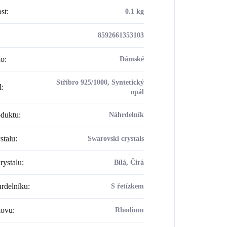
st
:
0.1 kg
8592661353103
ho
:
Dámské
Stříbro 925/1000, Syntetický
l
:
opál
oduktu
:
Náhrdelník
stalu
:
Swarovski crystals
rystalu
:
Bílá, Čirá
rdelníku
:
S řetízkem
kovu
:
Rhodium