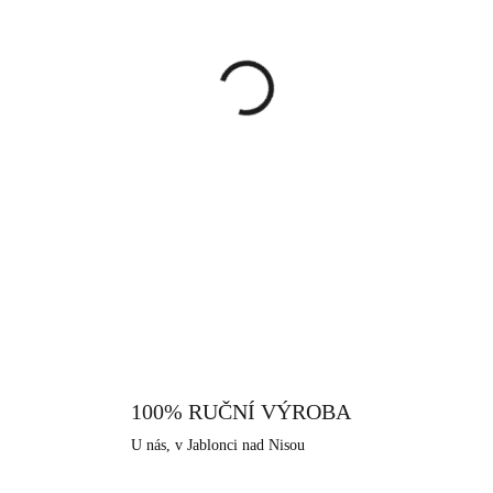
cena:
MŮŽEME DORUČIT DO:
11.8.
−
+
Půvabný náhrdelník na kterém 
leží opálový čtvereček bílé b
Swarovski v čiré barvě. Tento 
každodenní nošení. Určitě se V
DETAILNÍ INFORMACE
naleznete i náušnice a prsten, 
z pravého stříbra ryzosti 925/
které dodává šperku vysoký lesk
Neobsahuje nikl a proto je vhod
které nabízíme, je i tento vyrob
které má dlouhodobou šperkařskou
100% RUČNÍ VÝROBA
U nás, v Jablonci nad Nisou