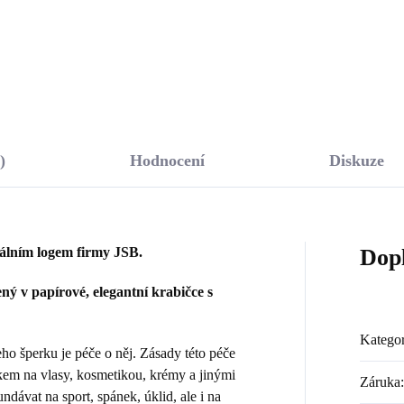
Do košíku
Do košíku
)
Hodnocení
Diskuze
nálním logem firmy JSB.
Dop
ý v papírové, elegantní krabičce s
Kategor
 šperku je péče o něj. Zásady této péče
kem na vlasy, kosmetikou, krémy a jinými
Záruka
:
dávat na sport, spánek, úklid, ale i na