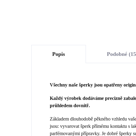
Do košíku
Popis
Podobné (15
Všechny naše šperky jsou opatřeny origi
Každý výrobek dodáváme precizně zabalen
průhledem dovnitř.
Základem dlouhodobě pěkného vzhledu vašeho
jsou: vyvarovat šperk přímému kontaktu s la
parfémovanými přípravky. Je dobré šperky sun