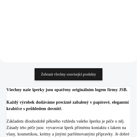
krystaly Swarovski
krystaly Swarovski
1 227 Kč
1 227 Kč
Crystal (Stříbro 925/1000)
Crystal (Stříbro 925/1000)
1 014,05 Kč bez DPH
1 014,05 Kč bez DPH
Do košíku
Do košíku
Zobrazit všechny související produkty
Všechny naše šperky jsou opatřeny originálním logem firmy JSB.
Každý výrobek dodáváme precizně zabalený v papírové, elegantní
krabičce s průhledem dovnitř.
Základem dlouhodobě pěkného vzhledu vašeho šperku je péče o něj.
Zásady této péče jsou: vyvarovat šperk přímému kontaktu s lakem na
vlasy, kosmetikou, krémy a jinými parfémovanými přípravky. Je dobré