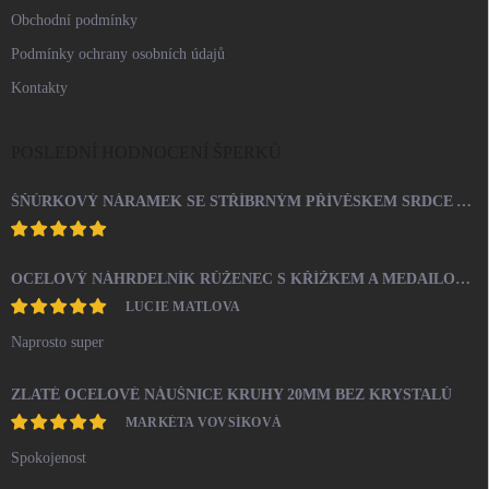
Obchodní podmínky
Podmínky ochrany osobních údajů
Kontakty
POSLEDNÍ HODNOCENÍ ŠPERKŮ
ŠŇŮRKOVÝ NÁRAMEK SE STŘÍBRNÝM PŘÍVĚSKEM SRDCE A KRYSTALY SWAROVSKI CRYSTAL (STŘÍBRO 925/1000)
OCELOVÝ NÁHRDELNÍK RŮŽENEC S KŘÍŽKEM A MEDAILONEM
LUCIE MATLOVA
Naprosto super
ZLATÉ OCELOVÉ NÁUŠNICE KRUHY 20MM BEZ KRYSTALŮ
MARKÉTA VOVSÍKOVÁ
Spokojenost