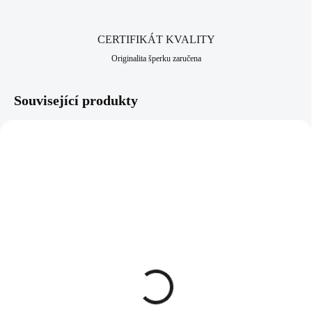
CERTIFIKÁT KVALITY
Originalita šperku zaručena
Související produkty
92300313WH
92300313RO
SKLADEM
SKLADEM
(>5 KS)
(>5 KS)
Stříbrný okrasný
Stříbrný okrasný
náhrdelník s bílým
náhrdelník s růžovým
čtvercovým opálem a
čtvercovým opálem a