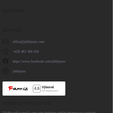
FACEBOOK
KONTAKT
office
@
jsbbijoux.com
+420 483 306 456
https://www.facebook.com/jsbbijoux/
jsbbijoux
ODEBÍRAT NEWSLETTER
Vložte svůj e-mail a my vám budeme zasílat informace o nových