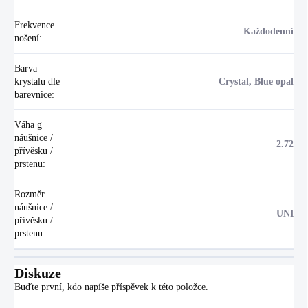
Frekvence
Každodenní
nošení
:
Barva
krystalu dle
Crystal, Blue opal
barevnice
:
Váha g
náušnice /
2.72
přívěsku /
prstenu
:
Rozměr
náušnice /
UNI
přívěsku /
prstenu
:
Diskuze
Buďte první, kdo napíše příspěvek k této položce.