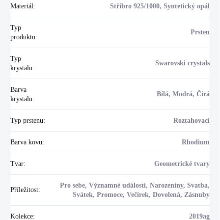
Materiál
:
Stříbro 925/1000, Syntetický opál
Typ
Prsten
produktu
:
Typ
Swarovski crystals
krystalu
:
Barva
Bílá, Modrá, Čirá
krystalu
:
Typ prstenu
:
Roztahovací
Barva kovu
:
Rhodium
Tvar
:
Geometrické tvary
Pro sebe, Významné události, Narozeniny, Svatba,
Příležitost
:
Svátek, Promoce, Večírek, Dovolená, Zásnuby
Kolekce
:
2019ag