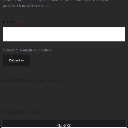
produktech na našem e-shopu.
E-MAIL
Vložením e-mailu souhlasíte s
podmínkami ochrany osobních údajů
Přihlásit se
PŘIJÍMÁME ONLINE PLATBY
NÁKUPNÍ KOŠÍK
0
ks /
0 Kč