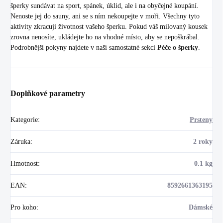
šperky sundávat na sport, spánek, úklid, ale i na obyčejné koupání.
Nenoste jej do sauny, ani se s ním nekoupejte v moři. Všechny tyto
aktivity zkracují životnost vašeho šperku. Pokud váš milovaný kousek
zrovna nenosíte, ukládejte ho na vhodné místo, aby se nepoškrábal.
Podrobnější pokyny najdete v naší samostatné sekci
Péče o šperky
.
Doplňkové parametry
Kategorie
:
Prsteny
Záruka
:
2 roky
Hmotnost
:
0.1 kg
EAN
:
8592661363195
Pro koho
:
Dámské