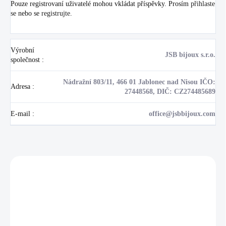
Pouze registrovaní uživatelé mohou vkládat příspěvky. Prosím
přihlaste
se
nebo se
registrujte
.
Výrobní
JSB bijoux s.r.o.
společnost
:
Nádražní 803/11, 466 01 Jablonec nad Nisou IČO:
Adresa
:
27448568, DIČ: CZ274485689
E-mail
:
office@jsbbijoux.com
Zákazníci také nakoupili
NOVINKA
17405
🇨🇿 ČESKÁ VÝROBA