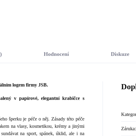
Do košíku
Do košíku
)
Hodnocení
Diskuze
nálním logem firmy JSB.
Dop
lený v papírové, elegantní krabičce s
Kategor
ho šperku je péče o něj. Zásady této péče
lakem na vlasy, kosmetikou, krémy a jinými
Záruka
:
sundávat na sport, spánek, úklid, ale i na