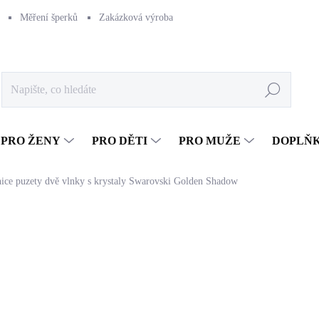
Měření šperků
Zakázková výroba
Naše výroba
Péče o šperk
Hledat
PRO ŽENY
PRO DĚTI
PRO MUŽE
DOPLŇ
nice puzety dvě vlnky s krystaly Swarovski Golden Shadow
1 065 Kč
880,17 Kč bez DPH
Měrná
SKLADEM
(>5 KS)