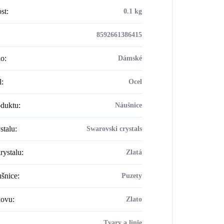
st
:
0.1 kg
8592661386415
ho
:
Dámské
l
:
Ocel
oduktu
:
Náušnice
stalu
:
Swarovski crystals
rystalu
:
Zlatá
šnice
:
Puzety
kovu
:
Zlato
Tvary a linie