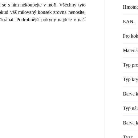
i se s ním nekoupejte v moři. Všechny tyto
Hmotno
 Pokud váš milovaný kousek zrovna nenosíte,
škrábal. Podrobnější pokyny najdete v naší
EAN
:
Pro ko
Materiá
Typ pr
Typ kry
Barva k
Typ náu
Barva 
Tvar
: