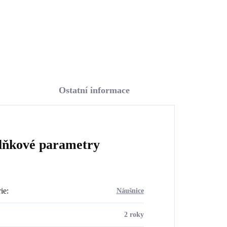
Do košíku
Ostatní informace
lňkové parametry
ie
:
Náušnice
2 roky