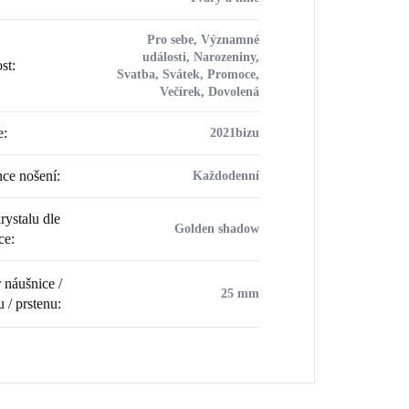
Pro sebe, Významné
události, Narozeniny,
ost
:
Svatba, Svátek, Promoce,
Večírek, Dovolená
e
:
2021bizu
ce nošení
:
Každodenní
rystalu dle
Golden shadow
ce
:
náušnice /
25 mm
u / prstenu
: