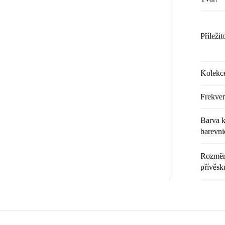
Příležit
Kolekc
Frekven
Barva k
barevni
Rozměr 
přívěsk