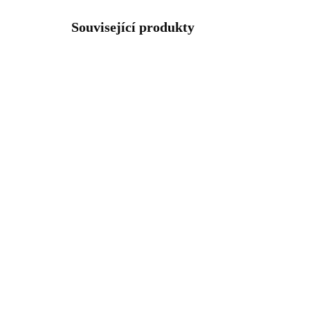
Související produkty
61400868CR
SKLADEM
(>5 KS)
Ocelové náušnice puzety
Náu
dvě vlnky s krystaly
biž
Swarovski Crystal
kry
Cry
1 065 Kč
32
880,17 Kč bez DPH
266