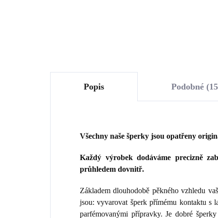
Do košíku
Popis
Podobné (15
Všechny naše šperky jsou opatřeny origi
Každý výrobek dodáváme precizně zaba
průhledem dovnitř.
Základem dlouhodobě pěkného vzhledu vaše
jsou: vyvarovat šperk přímému kontaktu s 
parfémovanými přípravky. Je dobré šperky 