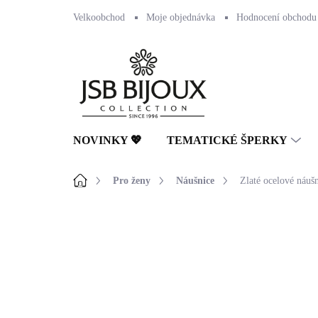
Přejít
Velkoobchod
Moje objednávka
Hodnocení obchodu
na
obsah
NOVINKY 💖
TEMATICKÉ ŠPERKY
Domů
Pro ženy
Náušnice
Zlaté ocelové náuš
Neohodnoceno
Podrobnosti hodnocení
🇨🇿 ČESKÁ VÝROBA
💎 RUČNÍ PRÁCE