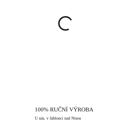
cena:
MŮŽEME DORUČIT DO:
13.8.
−
+
Náušnice ve zlaté barvě, které 
druhá je osázená třpytivými 
jednoduchých šperků, jsou ty
nošení, když budete potřebovat
DETAILNÍ INFORMACE
Náušnice se zapínají kovovým m
vyrobený z chirurgické oceli, k
zlomit nebo poškrábat. Je rezis
potu. Díky svému složení je v
kovy. Jako všechny šperky, kter
ve městě Jablonec nad Nisou, kt
100% RUČNÍ VÝROBA
U nás, v Jablonci nad Nisou