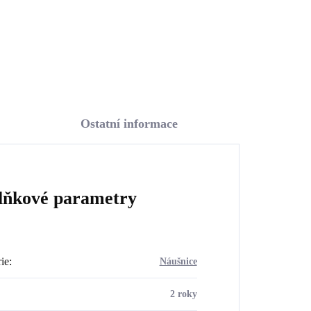
Do košíku
Ostatní informace
lňkové parametry
ie
:
Náušnice
2 roky