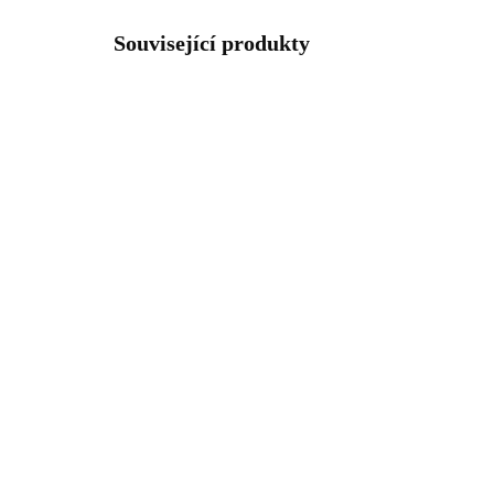
Související produkty
NOVIN
61400916CR
SKLADEM
(>5 KS)
Ocelové náušnice puzety
Stř
tyčka na kruhu s krystaly
lap
Swarovski Crystal
zir
925
1 145 Kč
1 
946,28 Kč bez DPH
1 0