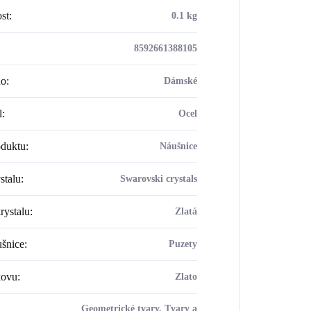
st
:
0.1 kg
8592661388105
ho
:
Dámské
l
:
Ocel
oduktu
:
Náušnice
stalu
:
Swarovski crystals
rystalu
:
Zlatá
šnice
:
Puzety
kovu
:
Zlato
Geometrické tvary, Tvary a