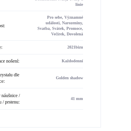
linie
Pro sebe, Významné
události, Narozeniny,
ost
:
Svatba, Svátek, Promoce,
Večírek, Dovolená
e
:
2021bizu
ce nošení
:
Každodenní
rystalu dle
Golden shadow
ce
:
náušnice /
41 mm
u / prstenu
: