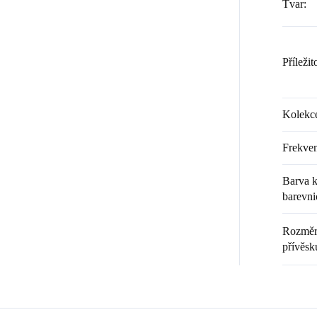
Tvar
:
Příležit
Kolekc
Frekven
Barva k
barevni
Rozměr 
přívěsk