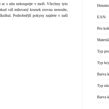
i se s ním nekoupejte v moři. Všechny tyto
Hmotno
 Pokud váš milovaný kousek zrovna nenosíte,
škrábal. Podrobnější pokyny najdete v naší
EAN
:
Pro ko
Materiá
Typ pr
Typ kry
Barva k
Typ náu
Barva 