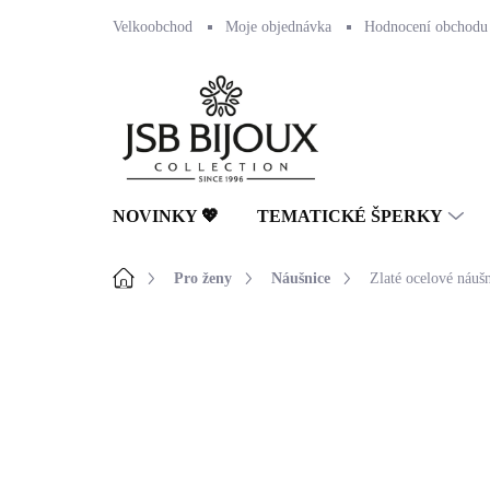
Přejít
Velkoobchod
Moje objednávka
Hodnocení obchodu
na
obsah
NOVINKY 💖
TEMATICKÉ ŠPERKY
Domů
Pro ženy
Náušnice
Zlaté ocelové náuš
Neohodnoceno
Podrobnosti hodnocení
🇨🇿 ČESKÁ VÝROBA
💎 RUČNÍ PRÁCE