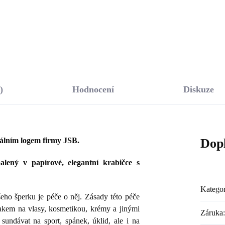
Do košíku
Do košíku
)
Hodnocení
Diskuze
nálním logem firmy JSB.
Dop
lený v papírové, elegantní krabičce s
Kategor
ho šperku je péče o něj. Zásady této péče
lakem na vlasy, kosmetikou, krémy a jinými
Záruka
:
sundávat na sport, spánek, úklid, ale i na