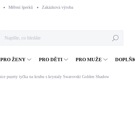
Měření šperků
Zakázková výroba
Naše výroba
Péče o šperk
Hledat
PRO ŽENY
PRO DĚTI
PRO MUŽE
DOPLŇ
nice puzety tyčka na kruhu s krystaly Swarovski Golden Shadow
1 145 Kč
946,28 Kč bez DPH
Měrná
SKLADEM
(>5 KS)