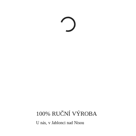
cena:
MŮŽEME DORUČIT DO:
12.8.
−
+
Náušnice ve zlaté barvě, které 
celé osázené třpytivými krystal
pohupuje, není přiletovaná na
náušnice ideální doplněk. Ho
DETAILNÍ INFORMACE
doplnit outfit jemným, elegant
motýlkem na dřík, to je chrání pr
je extrémně odolná a tvrdá. Nelz
vůči povětrnostním vlivům, sla
především pro alergiky, kteř
nabízíme, je i tento vyroben v s
100% RUČNÍ VÝROBA
má dlouhodobou šperkařskou a bi
U nás, v Jablonci nad Nisou