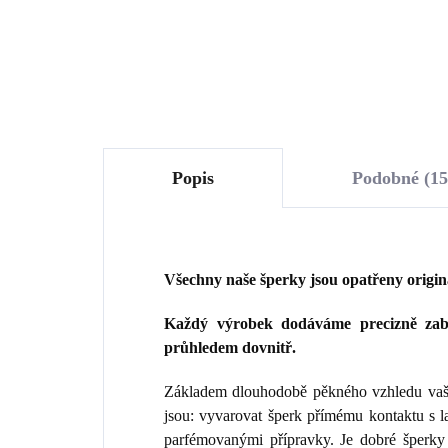
Do košíku
Popis
Podobné (15
Všechny naše šperky jsou opatřeny origi
Každý výrobek dodáváme precizně zaba
průhledem dovnitř.
Základem dlouhodobě pěkného vzhledu vaše
jsou: vyvarovat šperk přímému kontaktu s 
parfémovanými přípravky. Je dobré šperky 