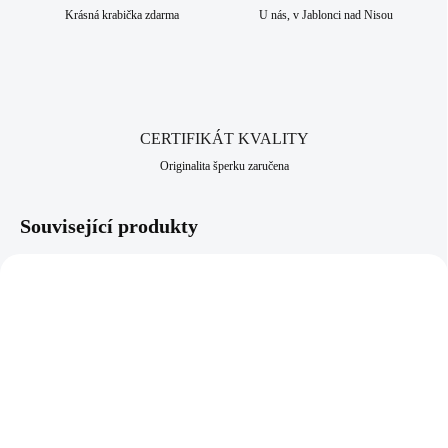
Krásná krabička zdarma
U nás, v Jablonci nad Nisou
CERTIFIKÁT KVALITY
Originalita šperku zaručena
Související produkty
91300004CR
61310292S
SKLADEM
SKLADEM
(>5 KS)
(>5 KS)