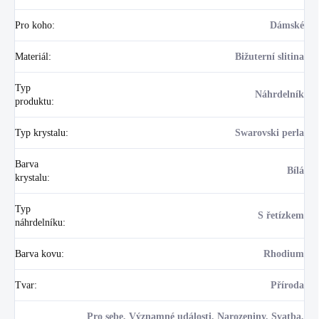
Pro koho
:
Dámské
Materiál
:
Bižuterní slitina
Typ
Náhrdelník
produktu
:
Typ krystalu
:
Swarovski perla
Barva
Bílá
krystalu
:
Typ
S řetízkem
náhrdelníku
:
Barva kovu
:
Rhodium
Tvar
:
Příroda
Pro sebe, Významné události, Narozeniny, Svatba,