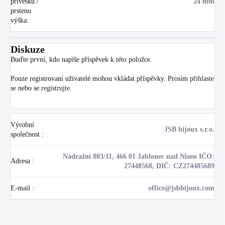
přívěsku /
24 mm
prstenu
výška
:
Diskuze
Buďte první, kdo napíše příspěvek k této položce.
Pouze registrovaní uživatelé mohou vkládat příspěvky. Prosím
přihlaste
se
nebo se
registrujte
.
Výrobní
JSB bijoux s.r.o.
společnost
:
Nádražní 803/11, 466 01 Jablonec nad Nisou IČO:
Adresa
:
27448568, DIČ: CZ274485689
E-mail
:
office@jsbbijoux.com