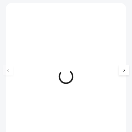
Zákazníci také nakoupili
NOVINKA
17405
🇨🇿 ČESKÁ VÝROBA
Luxusní dárková krabička na
Šperkovnice malá b
šperky JSB - šedá
399 Kč
330 Kč bez DPH
99 Kč
SKLADEM
(>5 KS)
82 Kč bez DPH
Do košíku
Do košíku