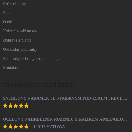
Péče o šperky
Punc
O nás
Vrácení a reklamace
Doprava a platba
Obchodní podmínky
Podmínky ochrany osobních údajů
Kontakty
POSLEDNÍ HODNOCENÍ ŠPERKŮ
ŠŇŮRKOVÝ NÁRAMEK SE STŘÍBRNÝM PŘÍVĚSKEM SRDCE A KRYSTALY SWAROVSKI CRYSTAL (STŘÍBRO 925/1000)
OCELOVÝ NÁHRDELNÍK RŮŽENEC S KŘÍŽKEM A MEDAILONEM
LUCIE MATLOVA