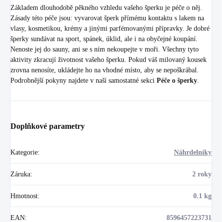
Základem dlouhodobě pěkného vzhledu vašeho šperku je péče o něj.
Zásady této péče jsou: vyvarovat šperk přímému kontaktu s lakem na
vlasy, kosmetikou, krémy a jinými parfémovanými přípravky. Je dobré
šperky sundávat na sport, spánek, úklid, ale i na obyčejné koupání.
Nenoste jej do sauny, ani se s ním nekoupejte v moři. Všechny tyto
aktivity zkracují životnost vašeho šperku. Pokud váš milovaný kousek
zrovna nenosíte, ukládejte ho na vhodné místo, aby se nepoškrábal.
Podrobnější pokyny najdete v naší samostatné sekci
Péče o šperky
.
Doplňkové parametry
Kategorie
:
Náhrdelníky
Záruka
:
2 roky
Hmotnost
:
0.1 kg
EAN
:
8596457223731