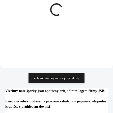
Stříbrný náhrdelník
Ocelový náhrdelník puls
Swarovski kapka s
srdce bez krystalů
obtahem Crystal (Stříbro
546 Kč
925/1000)
1 152 Kč
451,24 Kč bez DPH
952,07 Kč bez DPH
Do košíku
Do košíku
Zobrazit všechny související produkty
Všechny naše šperky jsou opatřeny originálním logem firmy JSB.
Každý výrobek dodáváme precizně zabalený v papírové, elegantní
krabičce s průhledem dovnitř.