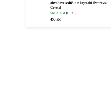
obvodové srdíčko z krystalů Swarovski
Crystal
SKLADEM
(>5 KS)
453 Kč
💎 RUČNÍ PRÁCE
💎 RU
61300673BUR
🇨🇿 ČESKÁ VÝROBA
🇨🇿 