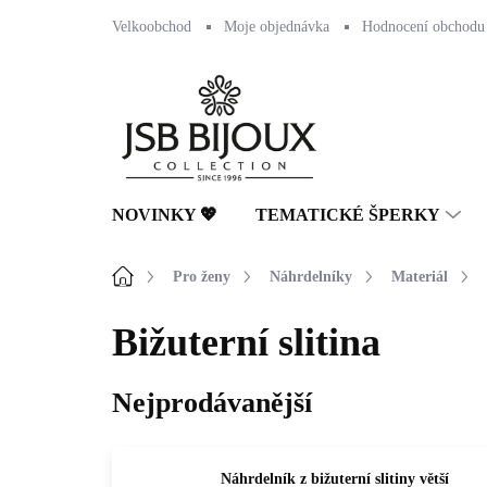
Přejít
Velkoobchod
Moje objednávka
Hodnocení obchodu
na
obsah
NOVINKY 💖
TEMATICKÉ ŠPERKY
Domů
Pro ženy
Náhrdelníky
Materiál
Bižuterní slitina
Nejprodávanější
Náhrdelník z bižuterní slitiny větší