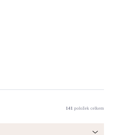
Náhrdelník z bižuterní
ý
slitiny kolibřík s krystaly
Swarovski Crystal
546 Kč
451 Kč bez DPH
SKLADEM
(>5 KS)
Do košíku
141
položek celkem