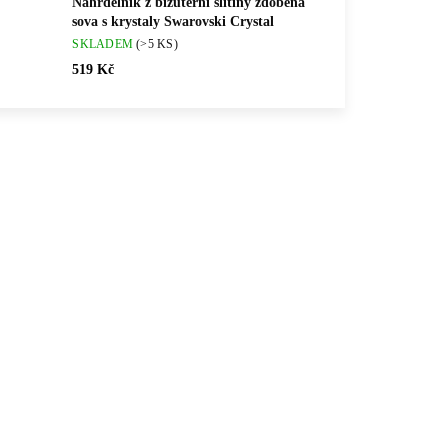
Náhrdelník z bižuterní slitiny zdobená
sova s krystaly Swarovski Crystal
SKLADEM
(>5 KS)
519 Kč
💎 RUČNÍ PRÁCE
1CR
61300653CR
🇨🇿 ČESKÁ VÝROBA