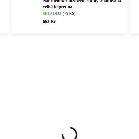
Náhrdelník z bižuterní slitiny smaltovaná
velká kopretina
SKLADEM
(>5 KS)
662 Kč
Vybráno pro vás
ČNÍ PRÁCE
💎 RUČNÍ PRÁCE
61300740G-CR
6130060
ČESKÁ VÝROBA
🇨🇿 ČESKÁ VÝROBA