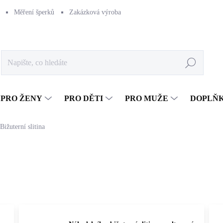
Měření šperků
Zakázková výroba
Naše výroba
Péče o šperk
Hledat
PRO ŽENY
PRO DĚTI
PRO MUŽE
DOPLŇ
Bižuterní slitina