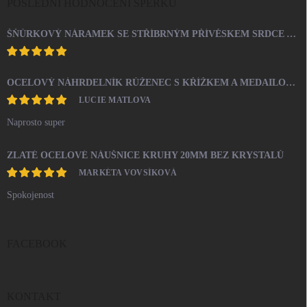
POSLEDNÍ HODNOCENÍ ŠPERKŮ
ŠŇŮRKOVÝ NÁRAMEK SE STŘÍBRNÝM PŘÍVĚSKEM SRDCE A KRYSTALY SWAROVSKI CRYSTAL (STŘÍBRO 925/1000)
OCELOVÝ NÁHRDELNÍK RŮŽENEC S KŘÍŽKEM A MEDAILONEM
LUCIE MATLOVA
Naprosto super
ZLATÉ OCELOVÉ NÁUŠNICE KRUHY 20MM BEZ KRYSTALŮ
MARKÉTA VOVSÍKOVÁ
Spokojenost
FACEBOOK
KONTAKT