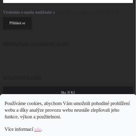
Vložením e-mailu souhlasíte s
podmínkami ochrany osobních údajů
Přihlásit se
PŘIJÍMÁME ONLINE PLATBY
NÁKUPNÍ KOŠÍK
0
ks /
0 Kč
Používáme cookies, abychom Vám umožnili pohodlné prohlížení
webu a díky analýze provozu webu neustále zlepšovali jeho
funkce, výkon a použitelnost.
Více informací
zde
.