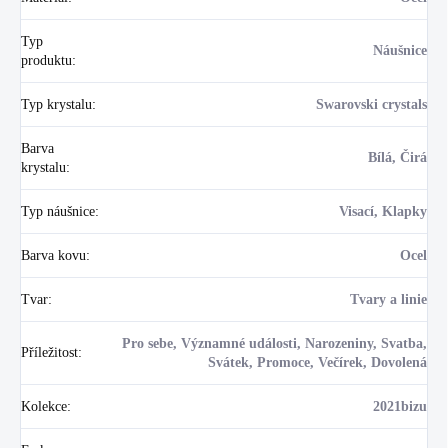
Typ
Náušnice
produktu
:
Typ krystalu
:
Swarovski crystals
Barva
Bílá, Čirá
krystalu
:
Typ náušnice
:
Visací, Klapky
Barva kovu
:
Ocel
Tvar
:
Tvary a linie
Pro sebe, Významné události, Narozeniny, Svatba,
Příležitost
:
Svátek, Promoce, Večírek, Dovolená
Kolekce
:
2021bizu