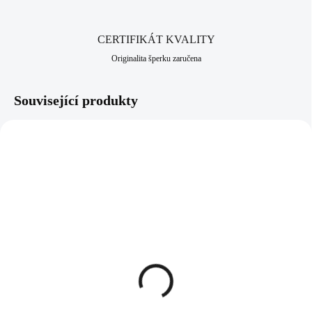
CERTIFIKÁT KVALITY
Originalita šperku zaručena
Související produkty
NOVINKA
61300917CR
92400659GCR
SKLADEM
SKLADEM
(>5 KS)
(>5 KS)
Ocelový náhrdelník cik
Pozlacené stříbrné
cak lichoběžník s krystaly
náušnice kruhy 35 mm s
Swarovski Crystal
Kubickými zirkony