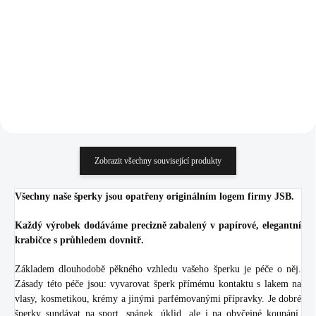
Crystal (Stříbro 925/1000)
968 Kč
2 376 Kč
800 Kč bez DPH
1 963,64 Kč bez DPH
Do košíku
Do košíku
Zobrazit všechny související produkty
Všechny naše šperky jsou opatřeny originálním logem firmy JSB.
Každý výrobek dodáváme precizně zabalený v papírové, elegantní
krabičce s průhledem dovnitř.
Základem dlouhodobě pěkného vzhledu vašeho šperku je péče o něj.
Zásady této péče jsou: vyvarovat šperk přímému kontaktu s lakem na
vlasy, kosmetikou, krémy a jinými parfémovanými přípravky. Je dobré
šperky sundávat na sport, spánek, úklid, ale i na obyčejné koupání.