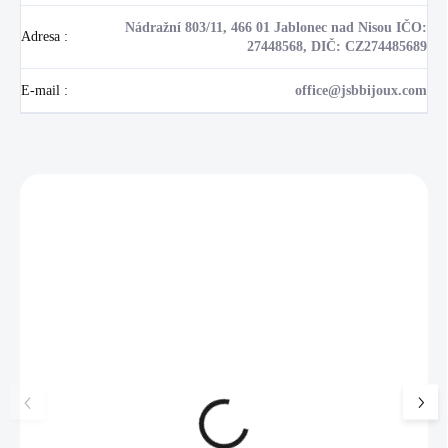
Nádražní 803/11, 466 01 Jablonec nad Nisou IČO:
Adresa
:
27448568, DIČ: CZ274485689
E-mail
:
office@jsbbijoux.com
Zákazníci také nakoupili
NOVINKA
17405
🇨🇿 ČESKÁ VÝROBA