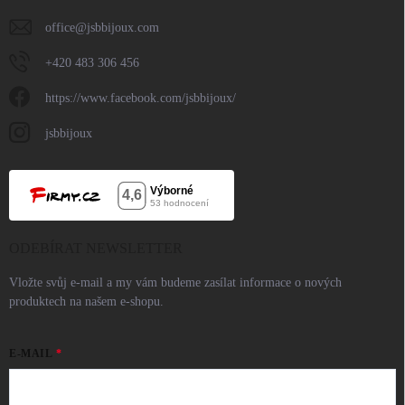
office
@
jsbbijoux.com
+420 483 306 456
https://www.facebook.com/jsbbijoux/
jsbbijoux
ODEBÍRAT NEWSLETTER
Vložte svůj e-mail a my vám budeme zasílat informace o nových
produktech na našem e-shopu.
E-MAIL