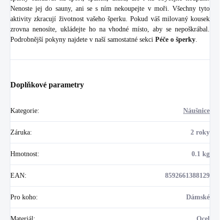
Nenoste jej do sauny, ani se s ním nekoupejte v moři. Všechny tyto
aktivity zkracují životnost vašeho šperku. Pokud váš milovaný kousek
zrovna nenosíte, ukládejte ho na vhodné místo, aby se nepoškrábal.
Podrobnější pokyny najdete v naší samostatné sekci
Péče o šperky
.
Doplňkové parametry
Kategorie
:
Náušnice
Záruka
:
2 roky
Hmotnost
:
0.1 kg
EAN
:
8592661388129
Pro koho
:
Dámské
Materiál
:
Ocel