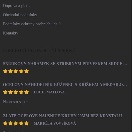
Doprava a platba
Obchodní podmínky
Podmínky ochrany osobních údajů
Kontakty
POSLEDNÍ HODNOCENÍ ŠPERKŮ
ŠŇŮRKOVÝ NÁRAMEK SE STŘÍBRNÝM PŘÍVĚSKEM SRDCE A KRYSTALY SWAROVSKI CRYSTAL (STŘÍBRO 925/1000)
OCELOVÝ NÁHRDELNÍK RŮŽENEC S KŘÍŽKEM A MEDAILONEM
LUCIE MATLOVA
Naprosto super
ZLATÉ OCELOVÉ NÁUŠNICE KRUHY 20MM BEZ KRYSTALŮ
MARKÉTA VOVSÍKOVÁ