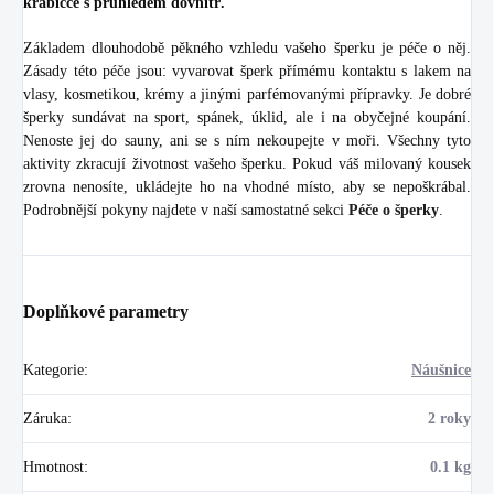
krabičce s průhledem dovnitř.
Základem dlouhodobě pěkného vzhledu vašeho šperku je péče o něj.
Zásady této péče jsou: vyvarovat šperk přímému kontaktu s lakem na
vlasy, kosmetikou, krémy a jinými parfémovanými přípravky. Je dobré
šperky sundávat na sport, spánek, úklid, ale i na obyčejné koupání.
Nenoste jej do sauny, ani se s ním nekoupejte v moři. Všechny tyto
aktivity zkracují životnost vašeho šperku. Pokud váš milovaný kousek
zrovna nenosíte, ukládejte ho na vhodné místo, aby se nepoškrábal.
Podrobnější pokyny najdete v naší samostatné sekci
Péče o šperky
.
Doplňkové parametry
Kategorie
:
Náušnice
Záruka
:
2 roky
Hmotnost
:
0.1 kg