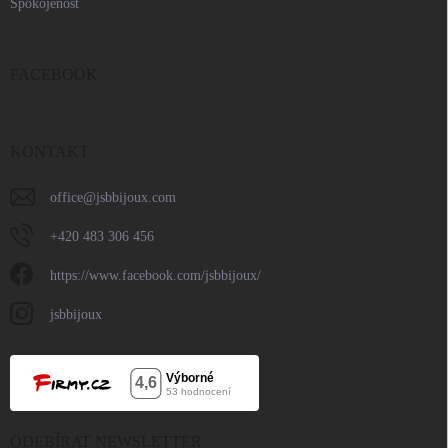
Spokojenost
FACEBOOK
KONTAKT
office
@
jsbbijoux.com
+420 483 306 456
https://www.facebook.com/jsbbijoux/
jsbbijoux
ODEBÍRAT NEWSLETTER