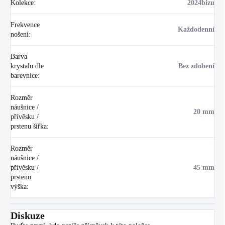
Kolekce
:
2024bizu
Frekvence
Každodenní
nošení
:
Barva
krystalu dle
Bez zdobení
barevnice
:
Rozměr
náušnice /
20 mm
přívěsku /
prstenu šířka
:
Rozměr
náušnice /
přívěsku /
45 mm
prstenu
výška
:
Diskuze