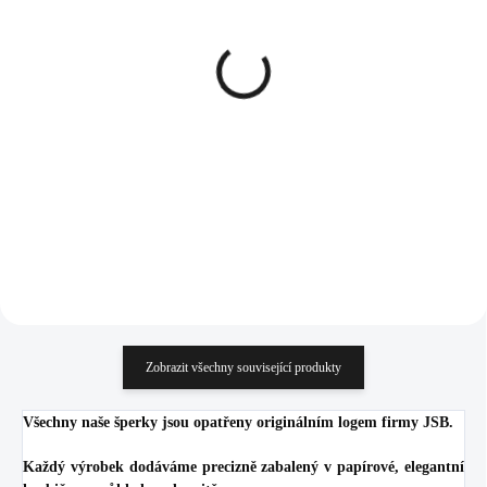
SKLADEM
SKLADEM
(>5 KS)
(>5 KS)
Pozlacené stříbrné
Stříbrné náušnice klapky s
náušnice kreole s krystaly
ručně mačkaným
Swarovski Crystal
kamenem tvaru úzké
(Stříbro 925/1000)
kapky Crystal Ag (Stříbro
1 370 Kč
1 670 Kč
925/1000)
1 132,23 Kč bez DPH
1 380,17 Kč bez DPH
Do košíku
Do košíku
Zobrazit všechny související produkty
Všechny naše šperky jsou opatřeny originálním logem firmy JSB.
Každý výrobek dodáváme precizně zabalený v papírové, elegantní