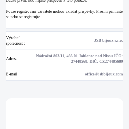
Buďte první, kdo napíše příspěvek k této položce.
Pouze registrovaní uživatelé mohou vkládat příspěvky. Prosím
přihlaste
se
nebo se
registrujte
.
Výrobní
JSB bijoux s.r.o.
společnost
:
Nádražní 803/11, 466 01 Jablonec nad Nisou IČO:
Adresa
:
27448568, DIČ: CZ274485689
E-mail
:
office@jsbbijoux.com
Zákazníci také nakoupili
NOVINKA
💎 RUČNÍ PRÁCE