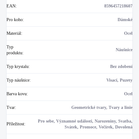
EAN
:
8596457218607
Pro koho
:
Dámské
Materiál
:
Ocel
Typ
Náušnice
produktu
:
Typ krystalu
:
Bez zdobení
Typ náušnice
:
Visací, Puzety
Barva kovu
:
Ocel
Tvar
:
Geometrické tvary, Tvary a linie
Pro sebe, Významné události, Narozeniny, Svatba,
Příležitost
:
Svátek, Promoce, Večírek, Dovolená