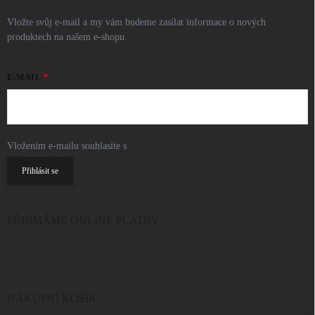
Vložte svůj e-mail a my vám budeme zasílat informace o nových
produktech na našem e-shopu.
E-MAIL
Vložením e-mailu souhlasíte s
podmínkami ochrany osobních údajů
Přihlásit se
PŘIJÍMÁME ONLINE PLATBY
NÁKUPNÍ KOŠÍK