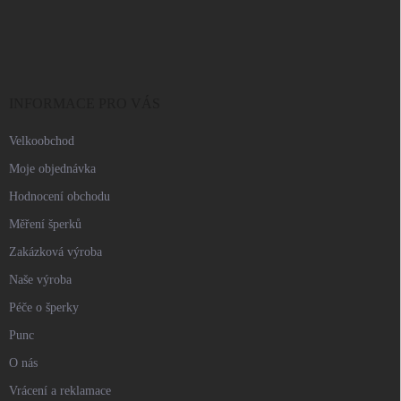
Z
á
p
a
t
í
INFORMACE PRO VÁS
Velkoobchod
Moje objednávka
Hodnocení obchodu
Měření šperků
Zakázková výroba
Naše výroba
Péče o šperky
Punc
O nás
Vrácení a reklamace