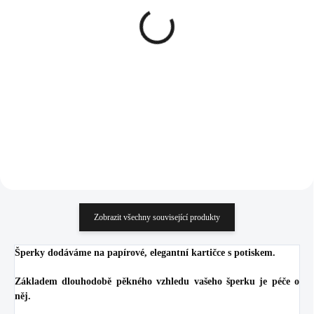
Ocelové náušnice puzety
Ocelové náušnice puzety
mini lentilky s krystaly
mini lentilky s krystaly
Preciosa Jet
Preciosa Jonquile
326 Kč
326 Kč
269,42 Kč bez DPH
269,42 Kč bez DPH
Do košíku
Do košíku
Zobrazit všechny související produkty
Šperky dodáváme na papírové, elegantní kartičce s potiskem.
Základem dlouhodobě pěkného vzhledu vašeho šperku je péče o
něj.