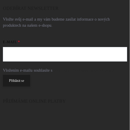
ODEBÍRAT NEWSLETTER
Vložte svůj e-mail a my vám budeme zasílat informace o nových
produktech na našem e-shopu.
E-MAIL
Vložením e-mailu souhlasíte s
podmínkami ochrany osobních údajů
Přihlásit se
PŘIJÍMÁME ONLINE PLATBY