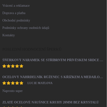
Vrácení a reklamace
Doprava a platba
Obchodní podmínky
Podmínky ochrany osobních údajů
Kontakty
POSLEDNÍ HODNOCENÍ ŠPERKŮ
ŠŇŮRKOVÝ NÁRAMEK SE STŘÍBRNÝM PŘÍVĚSKEM SRDCE A KRYSTALY SWAROVSKI CRYSTAL (STŘÍBRO 925/1000)
OCELOVÝ NÁHRDELNÍK RŮŽENEC S KŘÍŽKEM A MEDAILONEM
LUCIE MATLOVA
Naprosto super
ZLATÉ OCELOVÉ NÁUŠNICE KRUHY 20MM BEZ KRYSTALŮ