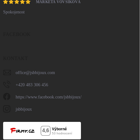
MARKÉTA VOVSÍKOVÁ
Spokojenost
FACEBOOK
KONTAKT
office
@
jsbbijoux.com
+420 483 306 456
https://www.facebook.com/jsbbijoux/
jsbbijoux