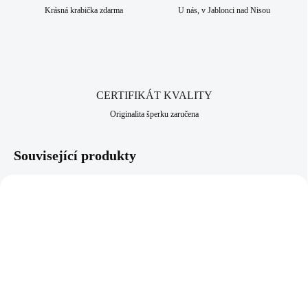
vlivům, slané a sladké vodě i potu. Díky svému složení je vhodná
Krásná krabička zdarma
U nás, v Jablonci nad Nisou
především pro alergiky, kteří nesnesou běžné kovy. Jako všechny
šperky, které nabízíme, je i tento vyroben v srdci Jizerských hor, ve
městě Jablonec nad Nisou, které má dlouhodobou šperkařskou a
bižuterní historii.
CERTIFIKÁT KVALITY
Originalita šperku zaručena
Související produkty
81400381JET
81400381JON
SKLADEM
SKLADEM
(>5 KS)
(>5 KS)