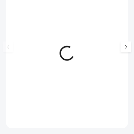
NOVINKA
💎 RUČNÍ PRÁCE
17405
🇨🇿 ČESKÁ VÝROBA
🇨🇿 ČESKÁ VÝROBA
Luxusní dárková krabička na
Ocelové náušnice p
šperky JSB - šedá
lentilky s krystaly 
Violet
99 Kč
SKLADEM
326 Kč
(>5 KS)
82 Kč bez DPH
269 Kč bez DPH
Do košíku
Do košíku