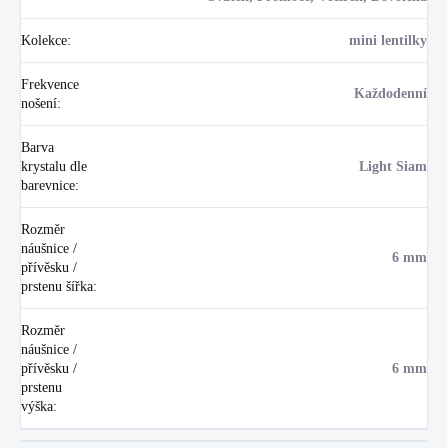
Kolekce
:
mini lentilky
Frekvence
Každodenní
nošení
:
Barva
krystalu dle
Light Siam
barevnice
:
Rozměr
náušnice /
6 mm
přívěsku /
prstenu šířka
:
Rozměr
náušnice /
přívěsku /
6 mm
prstenu
výška
: