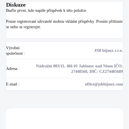
Diskuze
Buďte první, kdo napíše příspěvek k této položce.
Pouze registrovaní uživatelé mohou vkládat příspěvky. Prosím
přihlaste
se
nebo se
registrujte
.
Výrobní
JSB bijoux s.r.o.
společnost
:
Nádražní 803/11, 466 01 Jablonec nad Nisou IČO:
Adresa
:
27448568, DIČ: CZ274485689
E-mail
:
office@jsbbijoux.com
Zákazníci také nakoupili