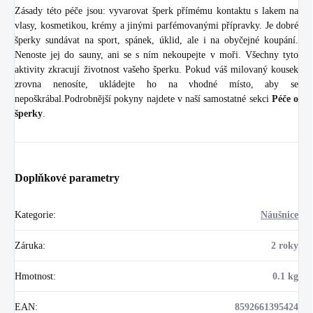
Zásady této péče jsou: vyvarovat šperk přímému kontaktu s lakem na
vlasy, kosmetikou, krémy a jinými parfémovanými přípravky. Je dobré
šperky sundávat na sport, spánek, úklid, ale i na obyčejné koupání.
Nenoste jej do sauny, ani se s ním nekoupejte v moři. Všechny tyto
aktivity zkracují životnost vašeho šperku. Pokud váš milovaný kousek
zrovna nenosíte, ukládejte ho na vhodné místo, aby se
nepoškrábal.Podrobnější pokyny najdete v naší samostatné sekci
Péče o
šperky
.
Doplňkové parametry
Kategorie
:
Náušnice
Záruka
:
2 roky
Hmotnost
:
0.1 kg
EAN
:
8592661395424