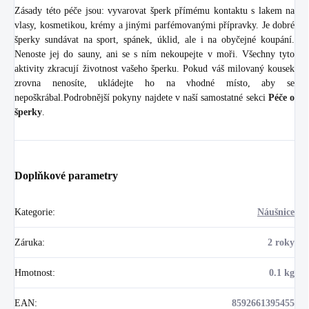
Zásady této péče jsou: vyvarovat šperk přímému kontaktu s lakem na
vlasy, kosmetikou, krémy a jinými parfémovanými přípravky. Je dobré
šperky sundávat na sport, spánek, úklid, ale i na obyčejné koupání.
Nenoste jej do sauny, ani se s ním nekoupejte v moři. Všechny tyto
aktivity zkracují životnost vašeho šperku. Pokud váš milovaný kousek
zrovna nenosíte, ukládejte ho na vhodné místo, aby se
nepoškrábal.Podrobnější pokyny najdete v naší samostatné sekci
Péče o
šperky
.
Doplňkové parametry
Kategorie
:
Náušnice
Záruka
:
2 roky
Hmotnost
:
0.1 kg
EAN
:
8592661395455