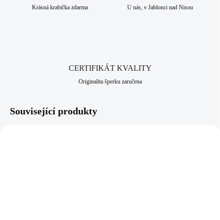
povětrnostním vlivům, slané a sladké vodě i potu. Díky svému složení
Krásná krabička zdarma
U nás, v Jablonci nad Nisou
je vhodná především pro alergiky, kteří nesnesou běžné kovy. Jako
všechny šperky, které nabízíme, je i tento vyroben v srdci Jizerských
hor, ve městě Jablonec nad Nisou, které má dlouhodobou šperkařskou a
bižuterní historii.
CERTIFIKÁT KVALITY
Originalita šperku zaručena
Související produkty
81400381JET
81400381JON
SKLADEM
SKLADEM
(>5 KS)
(>5 KS)