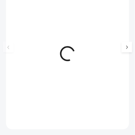
NOVINKA
💎 RUČNÍ PRÁCE
17405
🇨🇿 ČESKÁ VÝROBA
🇨🇿 ČESKÁ VÝROBA
Luxusní dárková krabička na
Ocelové náušnice p
šperky JSB - šedá
lentilky s krystaly 
Violet
99 Kč
SKLADEM
326 Kč
(>5 KS)
82 Kč bez DPH
269 Kč bez DPH
Do košíku
Do košíku