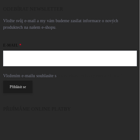
ODEBÍRAT NEWSLETTER
Vložte svůj e-mail a my vám budeme zasílat informace o nových
produktech na našem e-shopu.
E-MAIL
Vložením e-mailu souhlasíte s
podmínkami ochrany osobních údajů
Přihlásit se
PŘIJÍMÁME ONLINE PLATBY