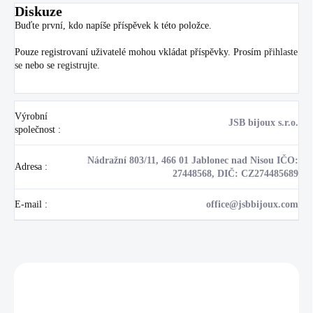
Diskuze
Buďte první, kdo napíše příspěvek k této položce.
Pouze registrovaní uživatelé mohou vkládat příspěvky. Prosím
přihlaste
se
nebo se
registrujte
.
Výrobní
JSB bijoux s.r.o.
společnost
:
Nádražní 803/11, 466 01 Jablonec nad Nisou IČO:
Adresa
:
27448568, DIČ: CZ274485689
E-mail
:
office@jsbbijoux.com
Zákazníci také nakoupili