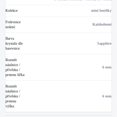
Kolekce
:
mini lentilky
Frekvence
Každodenní
nošení
:
Barva
krystalu dle
Sapphire
barevnice
:
Rozměr
náušnice /
6 mm
přívěsku /
prstenu šířka
:
Rozměr
náušnice /
přívěsku /
6 mm
prstenu
výška
: