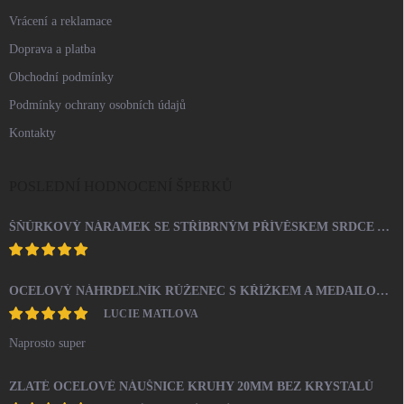
Vrácení a reklamace
Doprava a platba
Obchodní podmínky
Podmínky ochrany osobních údajů
Kontakty
POSLEDNÍ HODNOCENÍ ŠPERKŮ
ŠŇŮRKOVÝ NÁRAMEK SE STŘÍBRNÝM PŘÍVĚSKEM SRDCE A KRYSTALY SWAROVSKI CRYSTAL (STŘÍBRO 925/1000)
OCELOVÝ NÁHRDELNÍK RŮŽENEC S KŘÍŽKEM A MEDAILONEM
LUCIE MATLOVA
Naprosto super
ZLATÉ OCELOVÉ NÁUŠNICE KRUHY 20MM BEZ KRYSTALŮ