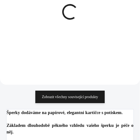
Ocelové náušnice puzety
Ocelové náušnice puzety
mini lentilky s krystaly
mini lentilky s krystaly
Preciosa Jet
Preciosa Jonquile
326 Kč
326 Kč
269,42 Kč bez DPH
269,42 Kč bez DPH
Do košíku
Do košíku
Zobrazit všechny související produkty
Šperky dodáváme na papírové, elegantní kartičce s potiskem.
Základem dlouhodobě pěkného vzhledu vašeho šperku je péče o
něj.