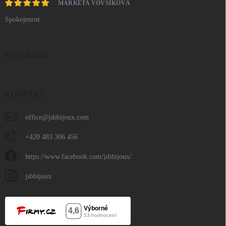
MARKÉTA VOVSÍKOVÁ
Spokojenost
FACEBOOK
KONTAKT
office
@
jsbbijoux.com
+420 483 306 456
https://www.facebook.com/jsbbijoux/
jsbbijoux