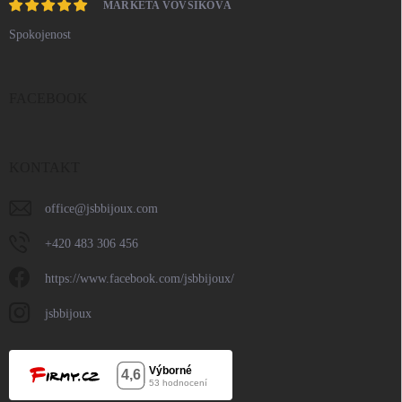
MARKÉTA VOVSÍKOVÁ
Spokojenost
FACEBOOK
KONTAKT
office
@
jsbbijoux.com
+420 483 306 456
https://www.facebook.com/jsbbijoux/
jsbbijoux