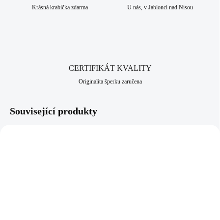
povětrnostním vlivům, slané a sladké vodě i potu. Díky svému složení
Krásná krabička zdarma
U nás, v Jablonci nad Nisou
je vhodná především pro alergiky, kteří nesnesou běžné kovy. Jako
všechny šperky, které nabízíme, je i tento vyroben v srdci Jizerských
hor, ve městě Jablonec nad Nisou, které má dlouhodobou šperkařskou a
bižuterní historii.
CERTIFIKÁT KVALITY
Originalita šperku zaručena
Související produkty
81400381VIO
81400381VM
SKLADEM
SKLADEM
(>5 KS)
(>5 KS)