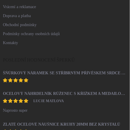
Vrácení a reklamace
Doprava a platba
Obchodní podmínky
Podmínky ochrany osobních údajů
Kontakty
POSLEDNÍ HODNOCENÍ ŠPERKŮ
ŠŇŮRKOVÝ NÁRAMEK SE STŘÍBRNÝM PŘÍVĚSKEM SRDCE A KRYSTALY SWAROVSKI CRYSTAL (STŘÍBRO 925/1000)
OCELOVÝ NÁHRDELNÍK RŮŽENEC S KŘÍŽKEM A MEDAILONEM
LUCIE MATLOVA
Naprosto super
ZLATÉ OCELOVÉ NÁUŠNICE KRUHY 20MM BEZ KRYSTALŮ