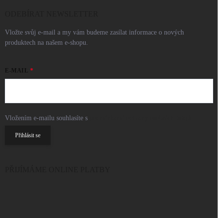
ODEBÍRAT NEWSLETTER
Vložte svůj e-mail a my vám budeme zasílat informace o nových
produktech na našem e-shopu.
E-MAIL
Vložením e-mailu souhlasíte s
podmínkami ochrany osobních údajů
Přihlásit se
PŘIJÍMÁME ONLINE PLATBY