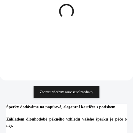
Ocelové náušnice puzety
Ocelové náušnice puzety
mini lentilky s krystaly
mini lentilky s krystaly
Preciosa Violet
Preciosa Vitrail Medium
326 Kč
326 Kč
269,42 Kč bez DPH
269,42 Kč bez DPH
Do košíku
Do košíku
Zobrazit všechny související produkty
Šperky dodáváme na papírové, elegantní kartičce s potiskem.
Základem dlouhodobě pěkného vzhledu vašeho šperku je péče o
něj.