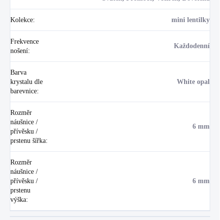
Kolekce
:
mini lentilky
Frekvence
Každodenní
nošení
:
Barva
krystalu dle
White opal
barevnice
:
Rozměr
náušnice /
6 mm
přívěsku /
prstenu šířka
:
Rozměr
náušnice /
přívěsku /
6 mm
prstenu
výška
: