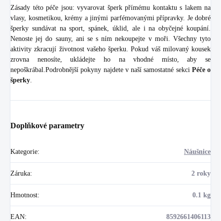
Zásady této péče jsou: vyvarovat šperk přímému kontaktu s lakem na
vlasy, kosmetikou, krémy a jinými parfémovanými přípravky. Je dobré
šperky sundávat na sport, spánek, úklid, ale i na obyčejné koupání.
Nenoste jej do sauny, ani se s ním nekoupejte v moři. Všechny tyto
aktivity zkracují životnost vašeho šperku. Pokud váš milovaný kousek
zrovna nenosíte, ukládejte ho na vhodné místo, aby se
nepoškrábal.Podrobnější pokyny najdete v naší samostatné sekci
Péče o
šperky
.
Doplňkové parametry
Kategorie
:
Náušnice
Záruka
:
2 roky
Hmotnost
:
0.1 kg
EAN
:
8592661406113