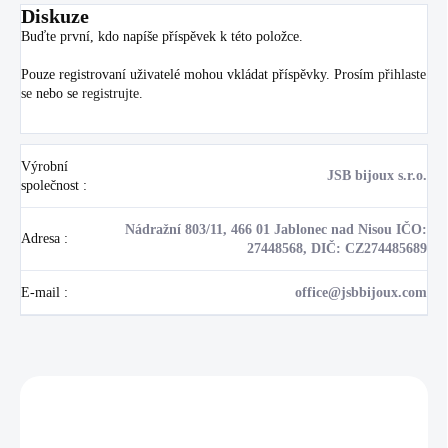
Diskuze
Buďte první, kdo napíše příspěvek k této položce.
Pouze registrovaní uživatelé mohou vkládat příspěvky. Prosím
přihlaste
se
nebo se
registrujte
.
Výrobní
JSB bijoux s.r.o.
společnost
:
Nádražní 803/11, 466 01 Jablonec nad Nisou IČO:
Adresa
:
27448568, DIČ: CZ274485689
E-mail
:
office@jsbbijoux.com
Zákazníci také nakoupili