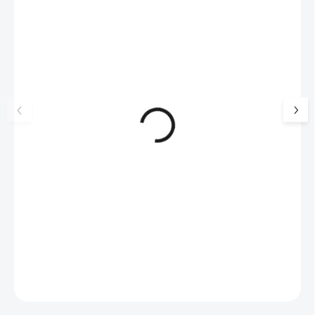
NOVINKA
💎 RUČNÍ PRÁCE
17405
🇨🇿 ČESKÁ VÝROBA
🇨🇿 ČESKÁ VÝROBA
Luxusní dárková krabička na
Ocelové náušnice p
šperky JSB - šedá
lentilky s krystaly 
Violet
99 Kč
SKLADEM
326 Kč
(>5 KS)
82 Kč bez DPH
269 Kč bez DPH
Do košíku
Do košíku