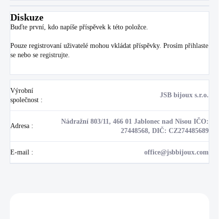
Diskuze
Buďte první, kdo napíše příspěvek k této položce.
Pouze registrovaní uživatelé mohou vkládat příspěvky. Prosím
přihlaste
se
nebo se
registrujte
.
Výrobní
JSB bijoux s.r.o.
společnost
:
Nádražní 803/11, 466 01 Jablonec nad Nisou IČO:
Adresa
:
27448568, DIČ: CZ274485689
E-mail
:
office@jsbbijoux.com
Zákazníci také nakoupili