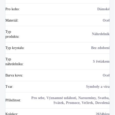
Pro koho
:
Dámské
Materiál
:
Ocel
Typ
Náhrdelník
produktu
:
Typ krystalu
:
Bez zdobení
Typ
S řetízkem
náhrdelníku
:
Barva kovu
:
Ocel
Tvar
:
Symboly a víra
Pro sebe, Významné události, Narozeniny, Svatba,
Příležitost
:
Svátek, Promoce, Večírek, Dovolená
Kolekce
:
2024bizu