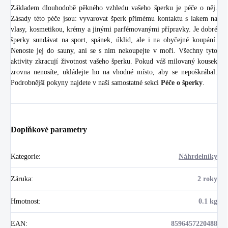
Základem dlouhodobě pěkného vzhledu vašeho šperku je péče o něj.
Zásady této péče jsou: vyvarovat šperk přímému kontaktu s lakem na
vlasy, kosmetikou, krémy a jinými parfémovanými přípravky. Je dobré
šperky sundávat na sport, spánek, úklid, ale i na obyčejné koupání.
Nenoste jej do sauny, ani se s ním nekoupejte v moři. Všechny tyto
aktivity zkracují životnost vašeho šperku. Pokud váš milovaný kousek
zrovna nenosíte, ukládejte ho na vhodné místo, aby se nepoškrábal.
Podrobnější pokyny najdete v naší samostatné sekci
Péče o šperky
.
Doplňkové parametry
Kategorie
:
Náhrdelníky
Záruka
:
2 roky
Hmotnost
:
0.1 kg
EAN
:
8596457220488