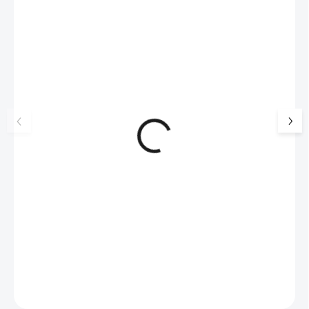
NOVINKA
💎 RUČNÍ PRÁCE
17405
🇨🇿 ČESKÁ VÝROBA
🇨🇿 ČESKÁ VÝROBA
Luxusní dárková krabička na
Pánský náhrdelník
šperky JSB - šedá
kožená šňůrka
99 Kč
SKLADEM
175 Kč
(>5 KS)
82 Kč bez DPH
145 Kč bez DPH
Do košíku
Do košíku