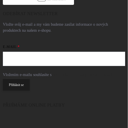
ODEBÍRAT NEWSLETTER
Vložte svůj e-mail a my vám budeme zasílat informace o nových
produktech na našem e-shopu.
E-MAIL
Vložením e-mailu souhlasíte s
podmínkami ochrany osobních údajů
Přihlásit se
PŘIJÍMÁME ONLINE PLATBY