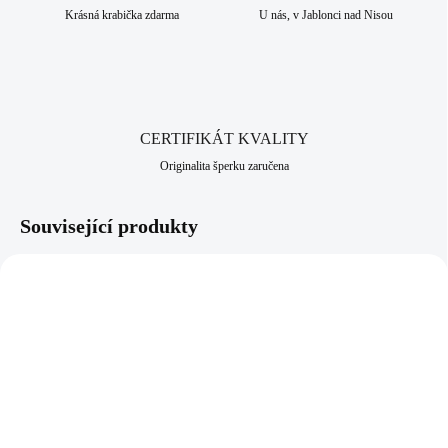
dlouhodobou šperkařskou a bižuterní historii.
Krásná krabička zdarma
U nás, v Jablonci nad Nisou
CERTIFIKÁT KVALITY
Originalita šperku zaručena
Související produkty
61310229G
92300315T
SKLADEM
SKLADEM
(>5 KS)
(>5 KS)