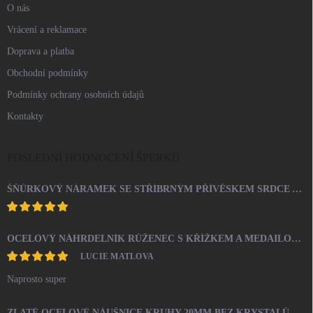
O nás
Vrácení a reklamace
Doprava a platba
Obchodní podmínky
Podmínky ochrany osobních údajů
Kontakty
POSLEDNÍ HODNOCENÍ ŠPERKŮ
ŠŇŮRKOVÝ NÁRAMEK SE STŘÍBRNÝM PŘÍVĚSKEM SRDCE A KRYSTALY SWAROVSKI CRYSTAL (STŘÍBRO 925/1000)
OCELOVÝ NÁHRDELNÍK RŮŽENEC S KŘÍŽKEM A MEDAILONEM
LUCIE MATLOVA
Naprosto super
ZLATÉ OCELOVÉ NÁUŠNICE KRUHY 20MM BEZ KRYSTALŮ