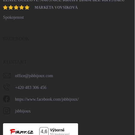
MARKÉTA VOVSÍKOVÁ
Spokojenost
FACEBOOK
KONTAKT
office
@
jsbbijoux.com
+420 483 306 456
https://www.facebook.com/jsbbijoux/
jsbbijoux