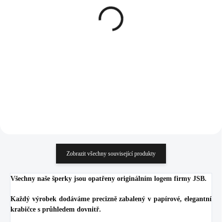
Zlatý ocelový náhrdelník
Stříbrný náhrdelník
andělíček hrající na
písmeno t s krystaly
píšťalku bez krystalů
Swarovski Crystal a Jet
(Stříbro 925/1000)
370 Kč
1 217 Kč
305,79 Kč bez DPH
1 005,79 Kč bez DPH
Do košíku
Do košíku
Zobrazit všechny související produkty
Všechny naše šperky jsou opatřeny originálním logem firmy JSB.
Každý výrobek dodáváme precizně zabalený v papírové, elegantní
krabičce s průhledem dovnitř.