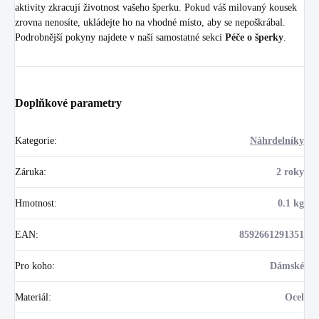
aktivity zkracují životnost vašeho šperku. Pokud váš milovaný kousek
zrovna nenosíte, ukládejte ho na vhodné místo, aby se nepoškrábal.
Podrobnější pokyny najdete v naší samostatné sekci
Péče o šperky
.
Doplňkové parametry
Kategorie
:
Náhrdelníky
Záruka
:
2 roky
Hmotnost
:
0.1 kg
EAN
:
8592661291351
Pro koho
:
Dámské
Materiál
:
Ocel