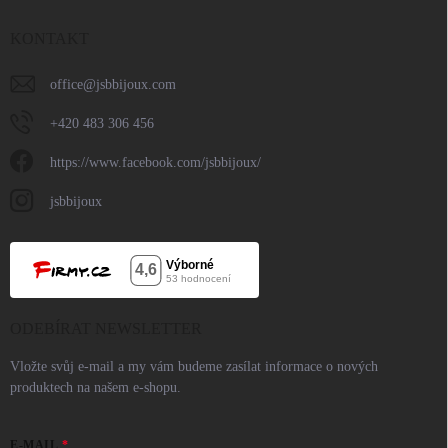
KONTAKT
office
@
jsbbijoux.com
+420 483 306 456
https://www.facebook.com/jsbbijoux/
jsbbijoux
ODEBÍRAT NEWSLETTER
Vložte svůj e-mail a my vám budeme zasílat informace o nových
produktech na našem e-shopu.
E-MAIL