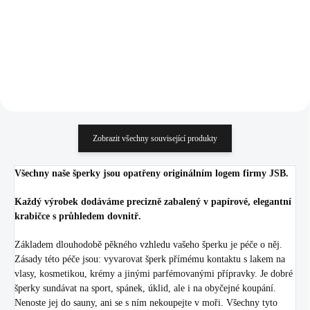
914,88 Kč bez DPH
914,88 Kč bez DPH
Do košíku
Do košíku
Zobrazit všechny související produkty
Všechny naše šperky jsou opatřeny originálním logem firmy JSB.
Každý výrobek dodáváme precizně zabalený v papírové, elegantní
krabičce s průhledem dovnitř.
Základem dlouhodobě pěkného vzhledu vašeho šperku je péče o něj.
Zásady této péče jsou: vyvarovat šperk přímému kontaktu s lakem na
vlasy, kosmetikou, krémy a jinými parfémovanými přípravky. Je dobré
šperky sundávat na sport, spánek, úklid, ale i na obyčejné koupání.
Nenoste jej do sauny, ani se s ním nekoupejte v moři. Všechny tyto