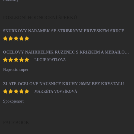
POSLEDNÍ HODNOCENÍ ŠPERKŮ
ŠŇŮRKOVÝ NÁRAMEK SE STŘÍBRNÝM PŘÍVĚSKEM SRDCE A KRYSTALY SWAROVSKI CRYSTAL (STŘÍBRO 925/1000)
OCELOVÝ NÁHRDELNÍK RŮŽENEC S KŘÍŽKEM A MEDAILONEM
LUCIE MATLOVA
Naprosto super
ZLATÉ OCELOVÉ NÁUŠNICE KRUHY 20MM BEZ KRYSTALŮ
MARKÉTA VOVSÍKOVÁ
Spokojenost
FACEBOOK