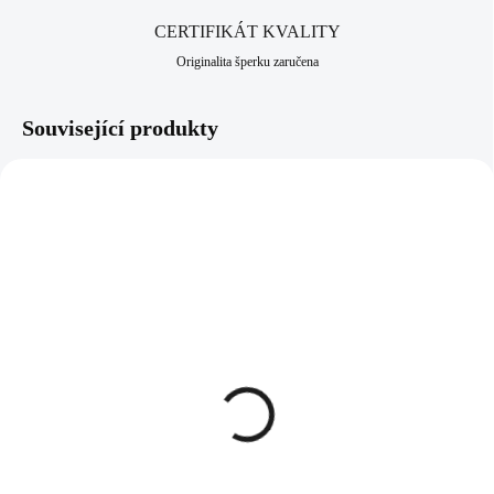
CERTIFIKÁT KVALITY
Originalita šperku zaručena
Související produkty
61300756BB
61300756CAL
SKLADEM
SKLADEM
(>5 KS)
(>5 KS)
Ocelový náhrdelník šikmo
Ocelový náhrdelník šikmo
osázený střední ovál
osázený střední ovál
Swarovski Bermuda Blue
Swarovski Crystal Cal
1 107 Kč
1 107 Kč