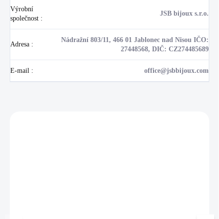
Výrobní
JSB bijoux s.r.o.
společnost
:
Nádražní 803/11, 466 01 Jablonec nad Nisou IČO:
Adresa
:
27448568, DIČ: CZ274485689
E-mail
:
office@jsbbijoux.com
Zákazníci také nakoupili
NOVINKA
17405
🇨🇿 ČESKÁ VÝROBA