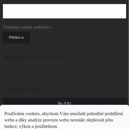
Vložením e-mailu souhlasíte s
podmínkami ochrany osobních údajů
Přihlásit se
PŘIJÍMÁME ONLINE PLATBY
NÁKUPNÍ KOŠÍK
0
ks /
0 Kč
Používáme cookies, abychom Vám umožnili pohodlné prohlížení
webu a díky analýze provozu webu neustále zlepšovali jeho
funkce, výkon a použitelnost.