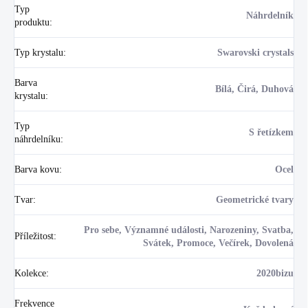
Typ
Náhrdelník
produktu
:
Typ krystalu
:
Swarovski crystals
Barva
Bílá, Čirá, Duhová
krystalu
:
Typ
S řetízkem
náhrdelníku
:
Barva kovu
:
Ocel
Tvar
:
Geometrické tvary
Pro sebe, Významné události, Narozeniny, Svatba,
Příležitost
:
Svátek, Promoce, Večírek, Dovolená
Kolekce
:
2020bizu
Frekvence