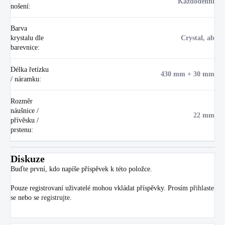
Každodenní
nošení
:
Barva
krystalu dle
Crystal, ab
barevnice
:
Délka řetízku
430 mm + 30 mm
/ náramku
:
Rozměr
náušnice /
22 mm
přívěsku /
prstenu
:
Diskuze
Buďte první, kdo napíše příspěvek k této položce.
Pouze registrovaní uživatelé mohou vkládat příspěvky. Prosím
přihlaste
se
nebo se
registrujte
.